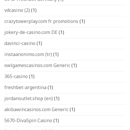
vdcasino (2)
(1)
crazytowerplay.com fr promotions
(1)
jokery-de-casino.com DE
(1)
davinci-casino
(1)
instaanonimo.com (tr)
(1)
owlgamescasinos.com Generic
(1)
365-casino
(1)
freshbet-argentina
(1)
jordanoutlet.shop (en)
(1)
akibawincasinos.com Generic
(1)
5670-DivaSpin Casino
(1)