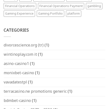
kifizetések,
amire
Financial Operations
Financial Operations Payment
gambling
szükséged
van
Gaming Experience
Gaming Portfolio
platform
CATEGORIES
divorcescience.org (tr)
(1)
wintinoplay.com it
(1)
asino-casino1
(1)
monixbet-casino
(1)
vavadatestpl
(1)
terracasino.ne promotions generic
(1)
bdmbet-casino
(1)