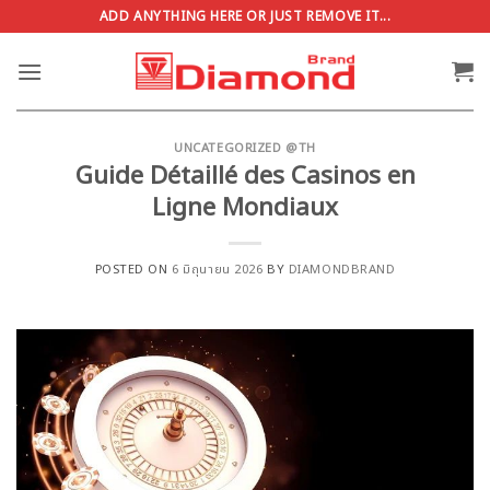
ข้าม
ADD ANYTHING HERE OR JUST REMOVE IT...
ไป
ยัง
เนื้อหา
UNCATEGORIZED @TH
Guide Détaillé des Casinos en
Ligne Mondiaux
POSTED ON
6 มิถุนายน 2026
BY
DIAMONDBRAND