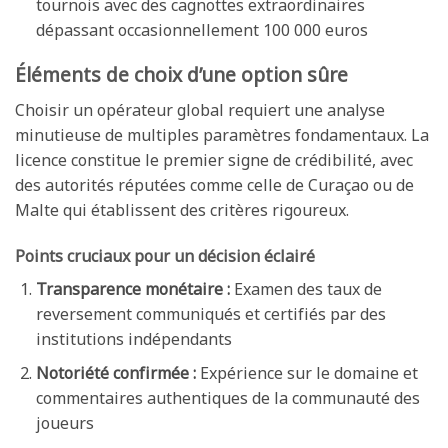
tournois avec des cagnottes extraordinaires
dépassant occasionnellement 100 000 euros
Éléments de choix d’une option sûre
Choisir un opérateur global requiert une analyse
minutieuse de multiples paramètres fondamentaux. La
licence constitue le premier signe de crédibilité, avec
des autorités réputées comme celle de Curaçao ou de
Malte qui établissent des critères rigoureux.
Points cruciaux pour un décision éclairé
Transparence monétaire :
Examen des taux de
reversement communiqués et certifiés par des
institutions indépendants
Notoriété confirmée :
Expérience sur le domaine et
commentaires authentiques de la communauté des
joueurs