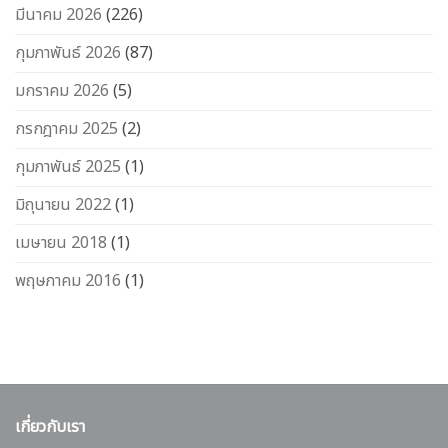
มีนาคม 2026
(226)
กุมภาพันธ์ 2026
(87)
มกราคม 2026
(5)
กรกฎาคม 2025
(2)
กุมภาพันธ์ 2025
(1)
มิถุนายน 2022
(1)
เมษายน 2018
(1)
พฤษภาคม 2016
(1)
เกี่ยวกับเรา