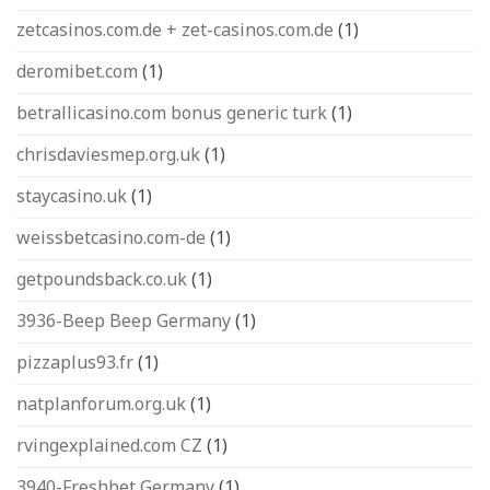
zetcasinos.com.de + zet-casinos.com.de
(1)
deromibet.com
(1)
betrallicasino.com bonus generic turk
(1)
chrisdaviesmep.org.uk
(1)
staycasino.uk
(1)
weissbetcasino.com-de
(1)
getpoundsback.co.uk
(1)
3936-Beep Beep Germany
(1)
pizzaplus93.fr
(1)
natplanforum.org.uk
(1)
rvingexplained.com CZ
(1)
3940-Freshbet Germany
(1)