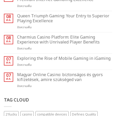
บน
ปิดความเห็น
Virgin77
Gaming
Queen Triumph Gaming: Your Entry to Superior
08
Site:
ส.ค.
Playing Excellence
Your
บน
ปิดความเห็น
Personal
Queen
Gateway
Triumph
Charmius Casino Platform: Elite Gaming
to
08
Gaming:
Premium
ส.ค.
Experience with Unrivaled Player Benefits
Your
Internet
บน
ปิดความเห็น
Entry
Gambling
Charmius
to
Excellence
Casino
Exploring the Rise of Mobile Gaming in iGaming
Superior
07
Platform:
Playing
ส.ค.
บน
ปิดความเห็น
Elite
Excellence
Exploring
Gaming
the
Magyar Online Casino: biztonságos és gyors
07
Experience
Rise
ส.ค.
kifizetések, amire szükséged van
with
of
Unrivaled
บน
ปิดความเห็น
Mobile
Player
Magyar
Gaming
Benefits
Online
in
Casino:
TAG CLOUD
iGaming
biztonságos
és
gyors
21lucky
casino
compatible devices
Defines Quality