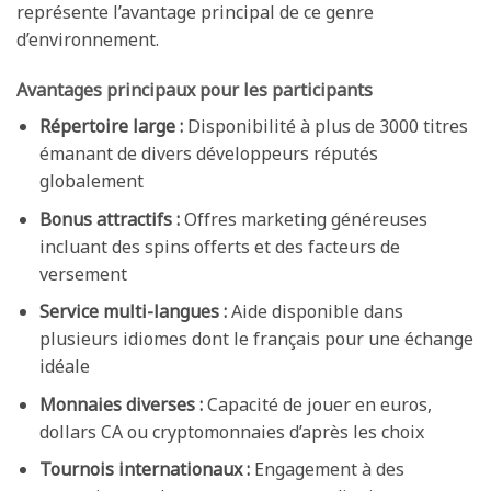
représente l’avantage principal de ce genre
d’environnement.
Avantages principaux pour les participants
Répertoire large :
Disponibilité à plus de 3000 titres
émanant de divers développeurs réputés
globalement
Bonus attractifs :
Offres marketing généreuses
incluant des spins offerts et des facteurs de
versement
Service multi-langues :
Aide disponible dans
plusieurs idiomes dont le français pour une échange
idéale
Monnaies diverses :
Capacité de jouer en euros,
dollars CA ou cryptomonnaies d’après les choix
Tournois internationaux :
Engagement à des