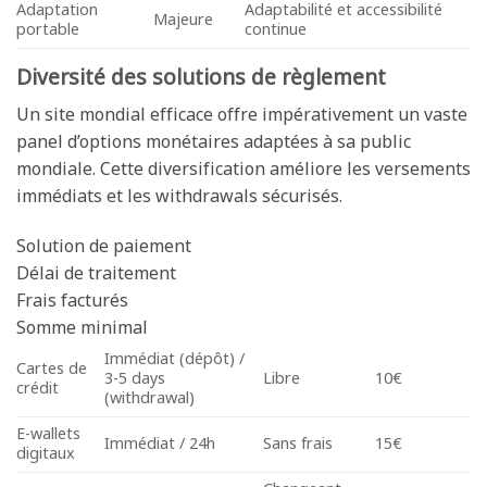
Adaptation
Adaptabilité et accessibilité
Majeure
portable
continue
Diversité des solutions de règlement
Un site mondial efficace offre impérativement un vaste
panel d’options monétaires adaptées à sa public
mondiale. Cette diversification améliore les versements
immédiats et les withdrawals sécurisés.
Solution de paiement
Délai de traitement
Frais facturés
Somme minimal
Immédiat (dépôt) /
Cartes de
3-5 days
Libre
10€
crédit
(withdrawal)
E-wallets
Immédiat / 24h
Sans frais
15€
digitaux