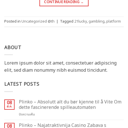
CONTINUE READING
→
Posted in
Uncategorized @th
|
Tagged
21lucky
,
gambling
,
platform
ABOUT
Lorem ipsum dolor sit amet, consectetuer adipiscing
elit, sed diam nonummy nibh euismod tincidunt.
LATEST POSTS
Plinko – Absolutt alt du bør kjenne til å Vite Om
08
ส.ค.
dette fascinerende spilleautomaten
บน
ปิดความเห็น
Plinko
–
Plinko – Najatraktivnija Casino Zabava s
08