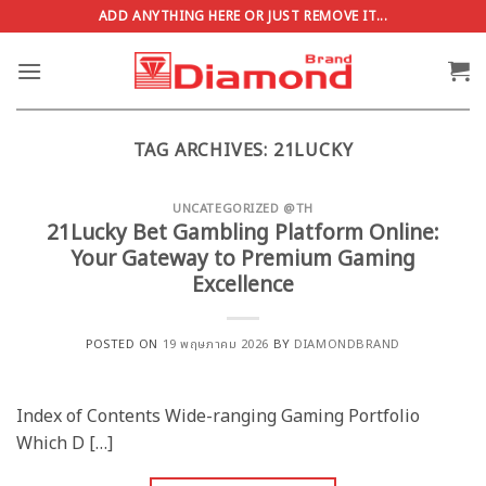
ข้าม
ADD ANYTHING HERE OR JUST REMOVE IT...
ไป
ยัง
เนื้อหา
TAG ARCHIVES:
21LUCKY
UNCATEGORIZED @TH
21Lucky Bet Gambling Platform Online:
Your Gateway to Premium Gaming
Excellence
POSTED ON
19 พฤษภาคม 2026
BY
DIAMONDBRAND
Index of Contents Wide-ranging Gaming Portfolio
Which D […]