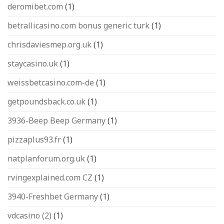
deromibet.com
(1)
betrallicasino.com bonus generic turk
(1)
chrisdaviesmep.org.uk
(1)
staycasino.uk
(1)
weissbetcasino.com-de
(1)
getpoundsback.co.uk
(1)
3936-Beep Beep Germany
(1)
pizzaplus93.fr
(1)
natplanforum.org.uk
(1)
rvingexplained.com CZ
(1)
3940-Freshbet Germany
(1)
vdcasino (2)
(1)