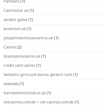
Partners
(1)
Casinovice uk
(1)
aviator game
(1)
ennorton.uk
(1)
josephinesrestaurant.co.uk
(1)
Casino
(2)
blazespinscasino.uk
(1)
credit card casino
(1)
betsekiz-giris.com bonus generic turk
(1)
wawada
(1)
barnestennisclub.co.uk
(1)
zetcasinos.com.de + zet-casinos.com.de
(1)