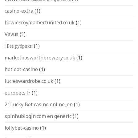
casino-extra
(1)
hawickroyalalbertunited.co.uk
(1)
Vavus
(1)
! Без рубрики
(1)
marketbosworthbrewery.co.uk
(1)
hotloot-casino
(1)
lucieswardrobe.co.uk
(1)
eurobets.fr
(1)
21Lucky Bet casino online_en
(1)
spinhublogin.com en generic
(1)
lollybet-casino
(1)