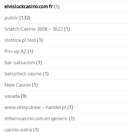
elvisluckcasino.com fr
(1)
public
(132)
Snatch Casino 3608 – 3622
(1)
slottica pl test
(1)
Pin-up AZ
(1)
bar-salsa.com
(1)
betcollect-casino
(1)
New Casino
(1)
vavada
(9)
www.sklep.drew – handel.pl
(1)
m9wincasino.com en generic
(1)
casino-extra
(1)