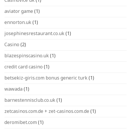
Casinovice uk
(1)
aviator game
(1)
ennorton.uk
(1)
josephinesrestaurant.co.uk
(1)
Casino
(2)
blazespinscasino.uk
(1)
credit card casino
(1)
betsekiz-giris.com bonus generic turk
(1)
wawada
(1)
barnestennisclub.co.uk
(1)
zetcasinos.com.de + zet-casinos.com.de
(1)
deromibet.com
(1)