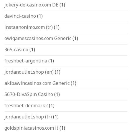
jokery-de-casino.com DE
(1)
davinci-casino
(1)
instaanonimo.com (tr)
(1)
owlgamescasinos.com Generic
(1)
365-casino
(1)
freshbet-argentina
(1)
jordanoutlet.shop (en)
(1)
akibawincasinos.com Generic
(1)
5670-DivaSpin Casino
(1)
freshbet-denmark2
(1)
jordanoutlet.shop (tr)
(1)
goldspiniacasinos.com it
(1)