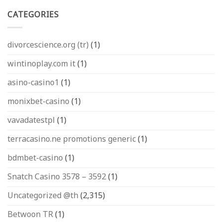
CATEGORIES
divorcescience.org (tr)
(1)
wintinoplay.com it
(1)
asino-casino1
(1)
monixbet-casino
(1)
vavadatestpl
(1)
terracasino.ne promotions generic
(1)
bdmbet-casino
(1)
Snatch Casino 3578 – 3592
(1)
Uncategorized @th
(2,315)
Betwoon TR
(1)