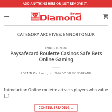
ข้าม
ADD ANYTHING HERE OR JUST REMOVE IT...
ไป
ยัง
เนื้อหา
CATEGORY ARCHIVES:
ENNORTON.UK
ENNORTON.UK
Paysafecard Roulette Casinos Safe Bets
Online Gaming
POSTED ON
8 กรกฎาคม 2026
BY
DIAMONDBRAND
Introduction Online roulette attracts players who value
[…]
CONTINUE READING
→