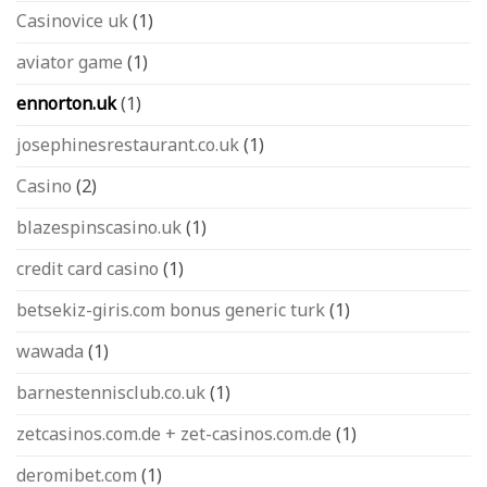
Casinovice uk
(1)
aviator game
(1)
ennorton.uk
(1)
josephinesrestaurant.co.uk
(1)
Casino
(2)
blazespinscasino.uk
(1)
credit card casino
(1)
betsekiz-giris.com bonus generic turk
(1)
wawada
(1)
barnestennisclub.co.uk
(1)
zetcasinos.com.de + zet-casinos.com.de
(1)
deromibet.com
(1)