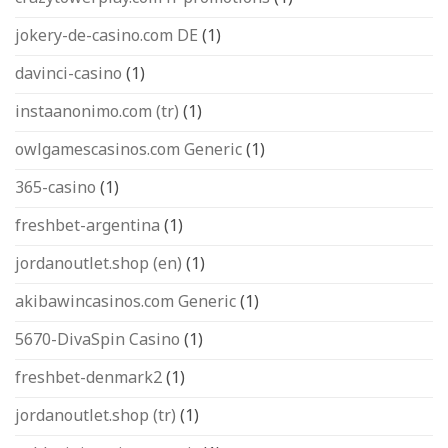
jokery-de-casino.com DE
(1)
davinci-casino
(1)
instaanonimo.com (tr)
(1)
owlgamescasinos.com Generic
(1)
365-casino
(1)
freshbet-argentina
(1)
jordanoutlet.shop (en)
(1)
akibawincasinos.com Generic
(1)
5670-DivaSpin Casino
(1)
freshbet-denmark2
(1)
jordanoutlet.shop (tr)
(1)