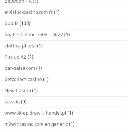
Betwoon TR
(1)
elvisluckcasino.com fr
(1)
public
(133)
Snatch Casino 3608 – 3622
(1)
slottica pl test
(1)
Pin-up AZ
(1)
bar-salsa.com
(1)
betcollect-casino
(1)
New Casino
(1)
vavada
(9)
www.sklep.drew – handel.pl
(1)
m9wincasino.com en generic
(1)