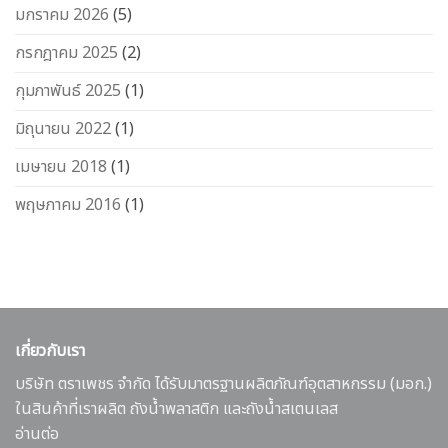
มกราคม 2026
(5)
กรกฎาคม 2025
(2)
กุมภาพันธ์ 2025
(1)
มิถุนายน 2022
(1)
เมษายน 2018
(1)
พฤษภาคม 2016
(1)
เกี่ยวกับเรา
บริษัท ตราเพชร จำกัด ได้รับมาตรฐานผลิตภัณฑ์อุตสาหกรรม (มอก.)
ในสินค้าที่เราผลิต ถังน้ำพลาสติก และถังน้ำสเตนเลส
อ่านต่อ