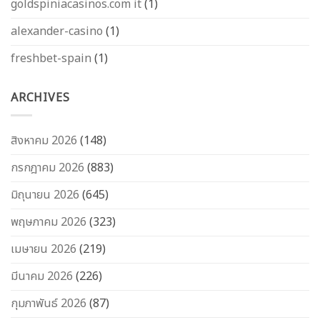
goldspiniacasinos.com it
(1)
alexander-casino
(1)
freshbet-spain
(1)
ARCHIVES
สิงหาคม 2026
(148)
กรกฎาคม 2026
(883)
มิถุนายน 2026
(645)
พฤษภาคม 2026
(323)
เมษายน 2026
(219)
มีนาคม 2026
(226)
กุมภาพันธ์ 2026
(87)