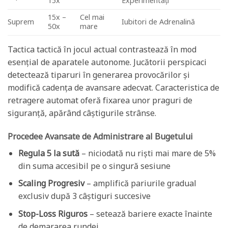
15x
Experimentați
15x –
Cel mai
Suprem
Iubitori de Adrenalină
50x
mare
Tactica tactică în jocul actual contrastează în mod
esențial de aparatele autonome. Jucătorii perspicaci
detectează tiparuri în generarea provocărilor și
modifică cadența de avansare adecvat. Caracteristica de
retragere automat oferă fixarea unor praguri de
siguranță, apărând câștigurile strânse.
Procedee Avansate de Administrare al Bugetului
Regula 5 la sută
– niciodată nu riști mai mare de 5%
din suma accesibil pe o singură sesiune
Scaling Progresiv
– amplifică pariurile gradual
exclusiv după 3 câștiguri succesive
Stop-Loss Riguros
– setează bariere exacte înainte
de demararea rundei