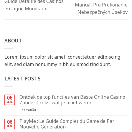
Guide Détaillé des Casinos
Manuál Pre Prekonanie
en Ligne Mondiaux
Nebezpečných Úsekov
ABOUT
Lorem ipsum dolor sit amet, consectetuer adipiscing
elit, sed diam nonummy nibh euismod tincidunt.
LATEST POSTS
Ontdek de top functies van Beste Online Casino
06
ส.ค.
Zonder Cruks: wat je moet weten
บน
ปิดความเห็น
Ontdek
de
PlayMe : Le Guide Complet du Game de Pari
06
top
ส.ค.
Nouvelle Génération
functies