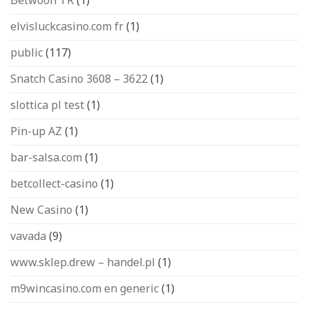
Betwoon TR
(1)
elvisluckcasino.com fr
(1)
public
(117)
Snatch Casino 3608 – 3622
(1)
slottica pl test
(1)
Pin-up AZ
(1)
bar-salsa.com
(1)
betcollect-casino
(1)
New Casino
(1)
vavada
(9)
www.sklep.drew – handel.pl
(1)
m9wincasino.com en generic
(1)