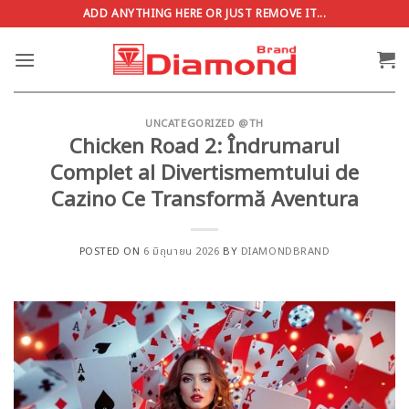
ข้าม
ADD ANYTHING HERE OR JUST REMOVE IT...
ไป
ยัง
เนื้อหา
UNCATEGORIZED @TH
Chicken Road 2: Îndrumarul
Complet al Divertismemtului de
Cazino Ce Transformă Aventura
POSTED ON
6 มิถุนายน 2026
BY
DIAMONDBRAND