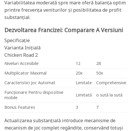
Variabilitatea moderată spre mare oferă balanța optim
printre frecvența veniturilor și posibilitatea de profit
substanțial.
Dezvoltarea Francizei: Comparare A Versiuni
Specificație
Varianta Inițială
Chicken Road 2
Niveluri Accesibile
12
28
Multiplicator Maximal
20x
50x
Caracteristici Joc Automat
Limitate
Comprehensive
Funcționare Pentru dispozitive
Limitată
o sută la sută
mobile
Bonus Features
3
7
Actualizarea substanțială introduce mecanisme de
mecanism de joc complet regândite, conservând totuși