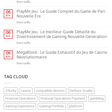
บน
ปิดความเห็น
van
PlayMe
Beste
:
PlayMe Jeu : Le Guide Complet du Game de Pari
Online
06
Le
Casino
ส.ค.
Nouvelle Ère
Guide
Zonder
บน
ปิดความเห็น
Complet
Cruks:
PlayMe
du
wat
Jeu
PlayMe Jeu : Le meilleur Guide Détaillé du
Game
06
je
:
de
ส.ค.
Divertissement de Gaming Nouvelle Génération
moet
Le
Pari
weten
บน
ปิดความเห็น
Guide
Nouvelle
PlayMe
Complet
Génération
Jeu
MegaBlock : Le Guide Exhaustif du Jeu de Casino
du
06
:
Game
ส.ค.
Révolutionnaire
Le
de
บน
ปิดความเห็น
meilleur
Pari
MegaBlock
Guide
Nouvelle
:
Détaillé
Ère
Le
TAG CLOUD
du
Guide
Divertissement
Exhaustif
de
du
Gaming
21lucky
casino
compatible devices
Defines Quality
Jeu
Nouvelle
de
Génération
Financial Operations
Financial Operations Payment
gambling
Casino
Révolutionnaire
Gaming Experience
Gaming Portfolio
platform