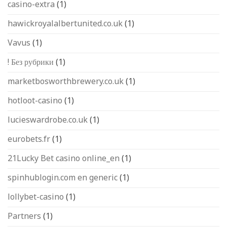
casino-extra
(1)
hawickroyalalbertunited.co.uk
(1)
Vavus
(1)
! Без рубрики
(1)
marketbosworthbrewery.co.uk
(1)
hotloot-casino
(1)
lucieswardrobe.co.uk
(1)
eurobets.fr
(1)
21Lucky Bet casino online_en
(1)
spinhublogin.com en generic
(1)
lollybet-casino
(1)
Partners
(1)