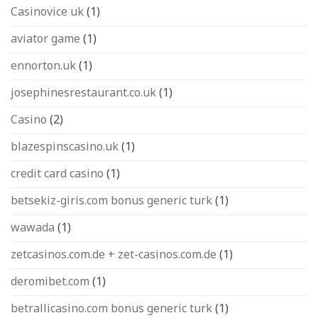
Casinovice uk
(1)
aviator game
(1)
ennorton.uk
(1)
josephinesrestaurant.co.uk
(1)
Casino
(2)
blazespinscasino.uk
(1)
credit card casino
(1)
betsekiz-giris.com bonus generic turk
(1)
wawada
(1)
zetcasinos.com.de + zet-casinos.com.de
(1)
deromibet.com
(1)
betrallicasino.com bonus generic turk
(1)