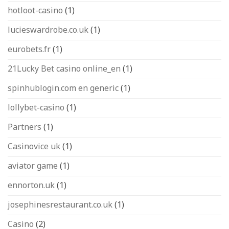
hotloot-casino
(1)
lucieswardrobe.co.uk
(1)
eurobets.fr
(1)
21Lucky Bet casino online_en
(1)
spinhublogin.com en generic
(1)
lollybet-casino
(1)
Partners
(1)
Casinovice uk
(1)
aviator game
(1)
ennorton.uk
(1)
josephinesrestaurant.co.uk
(1)
Casino
(2)