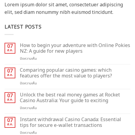
Lorem ipsum dolor sit amet, consectetuer adipiscing
elit, sed diam nonummy nibh euismod tincidunt.
LATEST POSTS
How to begin your adventure with Online Pokies
07
ส.ค.
NZ: A guide for new players
บน
ปิดความเห็น
How
to
Comparing popular casino games: which
07
begin
ส.ค.
features offer the most value to players?
your
บน
ปิดความเห็น
adventure
Comparing
with
popular
Unlock the best real money games at Rocket
Online
07
casino
Pokies
ส.ค.
Casino Australia: Your guide to exciting
games:
NZ:
บน
ปิดความเห็น
which
A
Unlock
features
guide
the
Instant withdrawal Casino Canada: Essential
offer
07
for
best
the
ส.ค.
tips for secure e-wallet transactions
new
real
most
players
บน
ปิดความเห็น
money
value