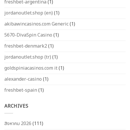
freshbet-argentina
(1)
jordanoutlet.shop (en)
(1)
akibawincasinos.com Generic
(1)
5670-DivaSpin Casino
(1)
freshbet-denmark2
(1)
jordanoutlet.shop (tr)
(1)
goldspiniacasinos.com it
(1)
alexander-casino
(1)
freshbet-spain
(1)
ARCHIVES
สิงหาคม 2026
(111)