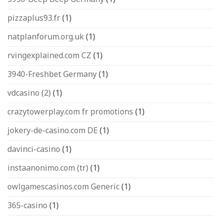
pizzaplus93.fr
(1)
natplanforum.org.uk
(1)
rvingexplained.com CZ
(1)
3940-Freshbet Germany
(1)
vdcasino (2)
(1)
crazytowerplay.com fr promotions
(1)
jokery-de-casino.com DE
(1)
davinci-casino
(1)
instaanonimo.com (tr)
(1)
owlgamescasinos.com Generic
(1)
365-casino
(1)