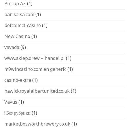
Pin-up AZ
(1)
bar-salsa.com
(1)
betcollect-casino
(1)
New Casino
(1)
vavada
(9)
www.sklep.drew – handel.pl
(1)
m9wincasino.com en generic
(1)
casino-extra
(1)
hawickroyalalbertunited.co.uk
(1)
Vavus
(1)
! Без рубрики
(1)
marketbosworthbrewery.co.uk
(1)