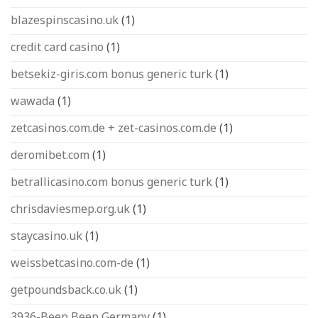
blazespinscasino.uk
(1)
credit card casino
(1)
betsekiz-giris.com bonus generic turk
(1)
wawada
(1)
zetcasinos.com.de + zet-casinos.com.de
(1)
deromibet.com
(1)
betrallicasino.com bonus generic turk
(1)
chrisdaviesmep.org.uk
(1)
staycasino.uk
(1)
weissbetcasino.com-de
(1)
getpoundsback.co.uk
(1)
3936-Beep Beep Germany
(1)