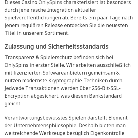
Dieses Casino
OnlySpins
charakterisiert ist besonders
durch jene rasche Integration aktueller
Spielveröffentlichungen ab. Bereits ein paar Tage nach
jenem regulären Release entdecken Sie die neuesten
Titel in unserem Sortiment.
Zulassung und Sicherheitsstandards
Transparenz & Spielerschutz befinden sich bei
OnlySpins in erster Stelle. Wir arbeiten ausschließlich
mit lizenzierten Softwareanbietern gemeinsam &
nutzen modernste Kryptographie-Techniken durch.
Jedwede Transaktionen werden über 256-Bit-SSL-
Encryption abgesichert, was diesem Bankstandard
gleicht.
Verantwortungsbewusstes Spielen darstellt Element
der Unternehmensphilosophie. Deshalb bieten man
weitreichende Werkzeuge bezüglich Eigenkontrolle