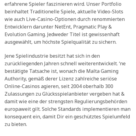
erfahrene Spieler faszinieren wird. Unser Portfolio
beinhaltet Traditionelle Spiele, aktuelle Video-Slots
wie auch Live-Casino-Optionen durch renommierten
Entwicklern darunter NetEnt, Pragmatic Play &
Evolution Gaming. Jedweder Titel ist gewissenhaft
ausgewählt, um höchste Spielqualität zu sichern.
Jene Spielindustrie besitzt hat sich in den
zurückliegenden Jahren schnell weiterentwickelt. ‘ne
bestätigte Tatsache ist, wonach die Malta Gaming
Authority, gemäß derer Lizenz zahlreiche seriöse
Online-Casinos agieren, seit 2004 oberhalb 300
Zulassungen zu Glücksspielanbieter vergeben hat &
damit wie eine der strengsten Regulierungsbehörden
europaweit gilt. Solche Standards implementieren man
konsequent ein, damit Dir ein geschütztes Spielumfeld
zu bieten.