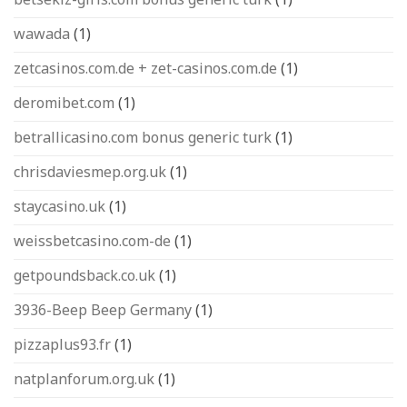
wawada
(1)
zetcasinos.com.de + zet-casinos.com.de
(1)
deromibet.com
(1)
betrallicasino.com bonus generic turk
(1)
chrisdaviesmep.org.uk
(1)
staycasino.uk
(1)
weissbetcasino.com-de
(1)
getpoundsback.co.uk
(1)
3936-Beep Beep Germany
(1)
pizzaplus93.fr
(1)
natplanforum.org.uk
(1)