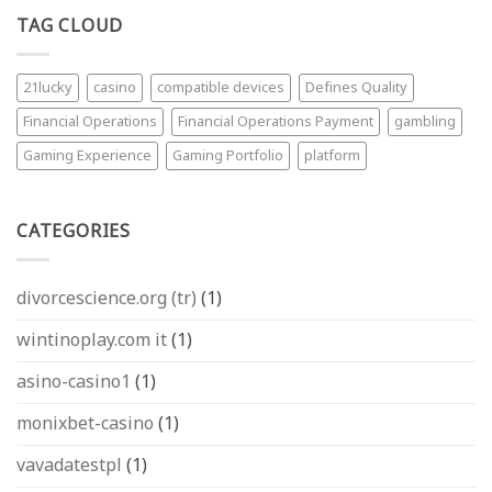
:
Online
Le
TAG CLOUD
Casino
Guide
Zonder
Complet
Cruks:
du
wat
21lucky
casino
compatible devices
Defines Quality
Game
je
de
moet
Financial Operations
Financial Operations Payment
gambling
Pari
weten
Nouvelle
Gaming Experience
Gaming Portfolio
platform
Génération
CATEGORIES
divorcescience.org (tr)
(1)
wintinoplay.com it
(1)
asino-casino1
(1)
monixbet-casino
(1)
vavadatestpl
(1)