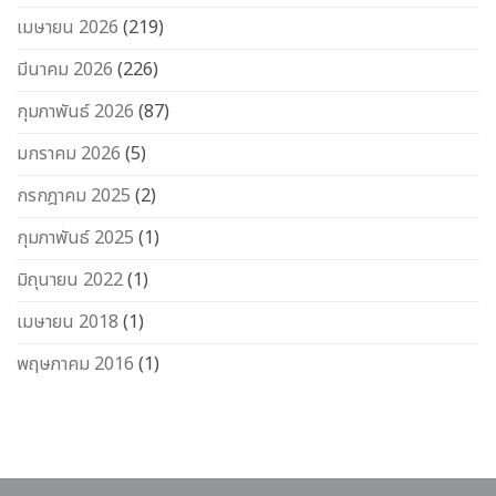
เมษายน 2026
(219)
มีนาคม 2026
(226)
กุมภาพันธ์ 2026
(87)
มกราคม 2026
(5)
กรกฎาคม 2025
(2)
กุมภาพันธ์ 2025
(1)
มิถุนายน 2022
(1)
เมษายน 2018
(1)
พฤษภาคม 2016
(1)