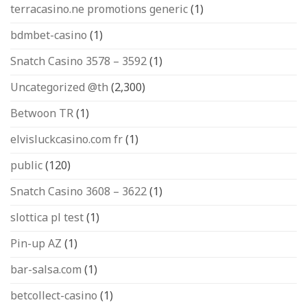
terracasino.ne promotions generic
(1)
bdmbet-casino
(1)
Snatch Casino 3578 – 3592
(1)
Uncategorized @th
(2,300)
Betwoon TR
(1)
elvisluckcasino.com fr
(1)
public
(120)
Snatch Casino 3608 – 3622
(1)
slottica pl test
(1)
Pin-up AZ
(1)
bar-salsa.com
(1)
betcollect-casino
(1)