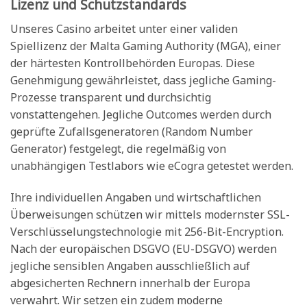
Lizenz und Schutzstandards
Unseres Casino arbeitet unter einer validen
Spiellizenz der Malta Gaming Authority (MGA), einer
der härtesten Kontrollbehörden Europas. Diese
Genehmigung gewährleistet, dass jegliche Gaming-
Prozesse transparent und durchsichtig
vonstattengehen. Jegliche Outcomes werden durch
geprüfte Zufallsgeneratoren (Random Number
Generator) festgelegt, die regelmäßig von
unabhängigen Testlabors wie eCogra getestet werden.
Ihre individuellen Angaben und wirtschaftlichen
Überweisungen schützen wir mittels modernster SSL-
Verschlüsselungstechnologie mit 256-Bit-Encryption.
Nach der europäischen DSGVO (EU-DSGVO) werden
jegliche sensiblen Angaben ausschließlich auf
abgesicherten Rechnern innerhalb der Europa
verwahrt. Wir setzen ein zudem moderne