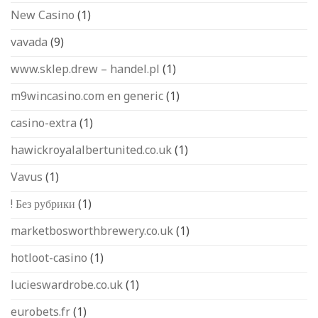
New Casino
(1)
vavada
(9)
www.sklep.drew – handel.pl
(1)
m9wincasino.com en generic
(1)
casino-extra
(1)
hawickroyalalbertunited.co.uk
(1)
Vavus
(1)
! Без рубрики
(1)
marketbosworthbrewery.co.uk
(1)
hotloot-casino
(1)
lucieswardrobe.co.uk
(1)
eurobets.fr
(1)