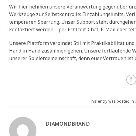
Wir hier nehmen unsere Verantwortung gegenüber unse
Werkzeuge zur Selbstkontrolle: Einzahlungslimits, Ver
temporären Sperrung. Unser Support steht durchgehend
kontaktiert werden – per Echtzeit-Chat, E-Mail oder tel
Unsere Plattform verbindet Stil mit Praktikabilität und
Hand in Hand zusammen gehen. Unsere fortlaufende Wei
unserer Spielergemeinschaft, denn euer Vertrauen ist u
This entry was posted in
DIAMONDBRAND