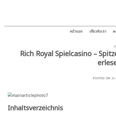
ข้าม
ไป
ยัง
เนื้อหา
หน้าแรก
เกี่ยวกับเรา
ผ
U
Rich Royal Spielcasino – Spit
erles
POSTED ON
26
Inhaltsverzeichnis