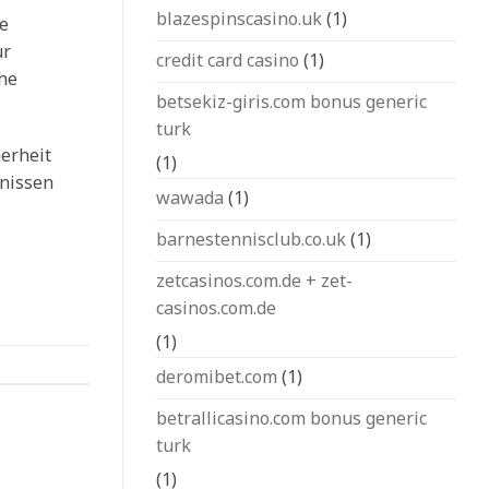
blazespinscasino.uk
(1)
e
ur
credit card casino
(1)
che
betsekiz-giris.com bonus generic
turk
herheit
(1)
fnissen
wawada
(1)
barnestennisclub.co.uk
(1)
zetcasinos.com.de + zet-
casinos.com.de
(1)
deromibet.com
(1)
betrallicasino.com bonus generic
turk
(1)