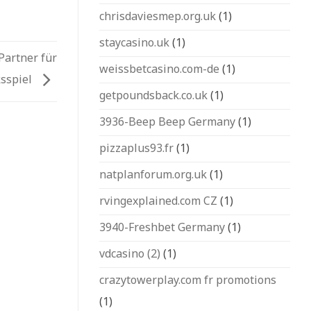
chrisdaviesmep.org.uk
(1)
staycasino.uk
(1)
Partner für
weissbetcasino.com-de
(1)
ksspiel
getpoundsback.co.uk
(1)
3936-Beep Beep Germany
(1)
pizzaplus93.fr
(1)
natplanforum.org.uk
(1)
rvingexplained.com CZ
(1)
3940-Freshbet Germany
(1)
vdcasino (2)
(1)
crazytowerplay.com fr promotions
(1)