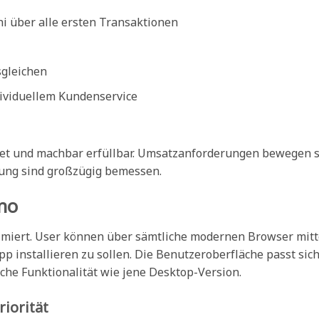
 über alle ersten Transaktionen
sgleichen
dividuellem Kundenservice
et und machbar erfüllbar. Umsatzanforderungen bewegen s
lung sind großzügig bemessen.
ino
timiert. User können über sämtliche modernen Browser mitt
p installieren zu sollen. Die Benutzeroberfläche passt sic
che Funktionalität wie jene Desktop-Version.
iorität