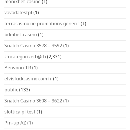
monixbet-casino
(1)
vavadatestpl
(1)
terracasino.ne promotions generic
(1)
bdmbet-casino
(1)
Snatch Casino 3578 – 3592
(1)
Uncategorized @th
(2,331)
Betwoon TR
(1)
elvisluckcasino.com fr
(1)
public
(133)
Snatch Casino 3608 – 3622
(1)
slottica pl test
(1)
Pin-up AZ
(1)