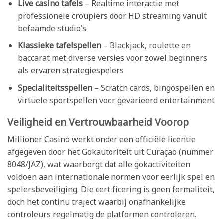
Live casino tafels
– Realtime interactie met
professionele croupiers door HD streaming vanuit
befaamde studio’s
Klassieke tafelspellen
– Blackjack, roulette en
baccarat met diverse versies voor zowel beginners
als ervaren strategiespelers
Specialiteitsspellen
– Scratch cards, bingospellen en
virtuele sportspellen voor gevarieerd entertainment
Veiligheid en Vertrouwbaarheid Voorop
Millioner Casino werkt onder een officiële licentie
afgegeven door het Gokautoriteit uit Curaçao (nummer
8048/JAZ), wat waarborgt dat alle gokactiviteiten
voldoen aan internationale normen voor eerlijk spel en
spelersbeveiliging. Die certificering is geen formaliteit,
doch het continu traject waarbij onafhankelijke
controleurs regelmatig de platformen controleren.