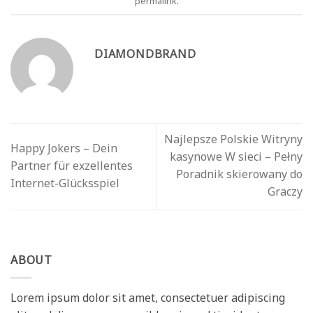
permalink
.
DIAMONDBRAND
Najlepsze Polskie Witryny
Happy Jokers – Dein
kasynowe W sieci – Pełny
Partner für exzellentes
Poradnik skierowany do
Internet-Glücksspiel
Graczy
ABOUT
Lorem ipsum dolor sit amet, consectetuer adipiscing