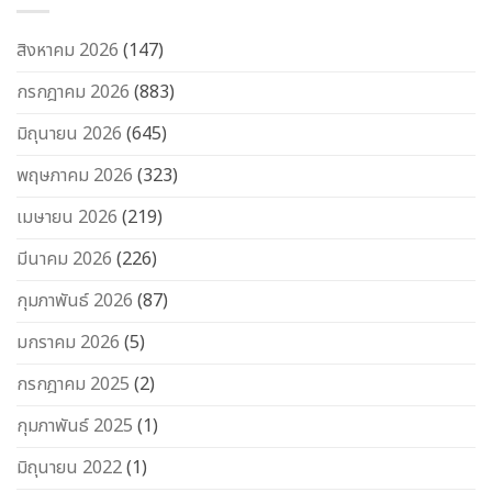
สิงหาคม 2026
(147)
กรกฎาคม 2026
(883)
มิถุนายน 2026
(645)
พฤษภาคม 2026
(323)
เมษายน 2026
(219)
มีนาคม 2026
(226)
กุมภาพันธ์ 2026
(87)
มกราคม 2026
(5)
กรกฎาคม 2025
(2)
กุมภาพันธ์ 2025
(1)
มิถุนายน 2022
(1)