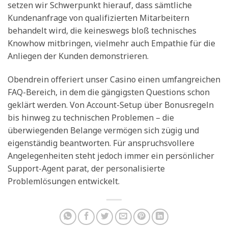
setzen wir Schwerpunkt hierauf, dass sämtliche
Kundenanfrage von qualifizierten Mitarbeitern
behandelt wird, die keineswegs bloß technisches
Knowhow mitbringen, vielmehr auch Empathie für die
Anliegen der Kunden demonstrieren.
Obendrein offeriert unser Casino einen umfangreichen
FAQ-Bereich, in dem die gängigsten Questions schon
geklärt werden. Von Account-Setup über Bonusregeln
bis hinweg zu technischen Problemen – die
überwiegenden Belange vermögen sich zügig und
eigenständig beantworten. Für anspruchsvollere
Angelegenheiten steht jedoch immer ein persönlicher
Support-Agent parat, der personalisierte
Problemlösungen entwickelt.