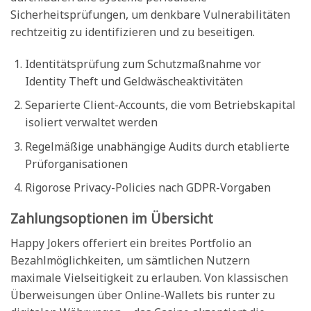
Sicherheitsprüfungen, um denkbare Vulnerabilitäten
rechtzeitig zu identifizieren und zu beseitigen.
Identitätsprüfung zum Schutzmaßnahme vor
Identity Theft und Geldwäscheaktivitäten
Separierte Client-Accounts, die vom Betriebskapital
isoliert verwaltet werden
Regelmäßige unabhängige Audits durch etablierte
Prüforganisationen
Rigorose Privacy-Policies nach GDPR-Vorgaben
Zahlungsoptionen im Übersicht
Happy Jokers offeriert ein breites Portfolio an
Bezahlmöglichkeiten, um sämtlichen Nutzern
maximale Vielseitigkeit zu erlauben. Von klassischen
Überweisungen über Online-Wallets bis runter zu