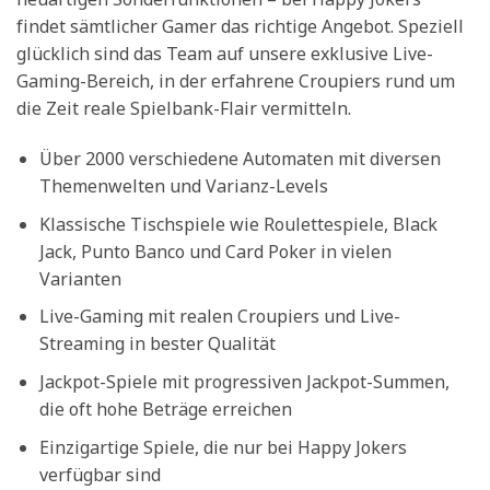
neuartigen Sonderfunktionen – bei Happy Jokers
findet sämtlicher Gamer das richtige Angebot. Speziell
glücklich sind das Team auf unsere exklusive Live-
Gaming-Bereich, in der erfahrene Croupiers rund um
die Zeit reale Spielbank-Flair vermitteln.
Über 2000 verschiedene Automaten mit diversen
Themenwelten und Varianz-Levels
Klassische Tischspiele wie Roulettespiele, Black
Jack, Punto Banco und Card Poker in vielen
Varianten
Live-Gaming mit realen Croupiers und Live-
Streaming in bester Qualität
Jackpot-Spiele mit progressiven Jackpot-Summen,
die oft hohe Beträge erreichen
Einzigartige Spiele, die nur bei Happy Jokers
verfügbar sind