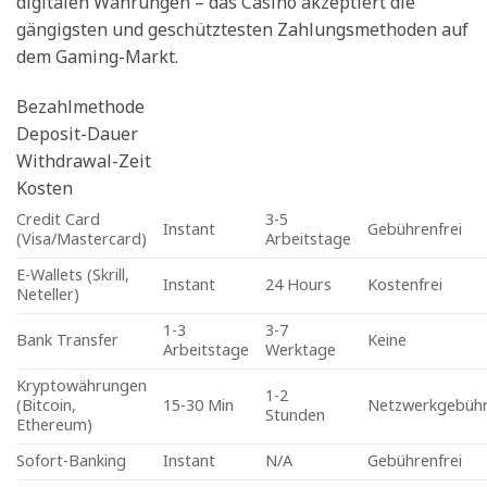
digitalen Währungen – das Casino akzeptiert die
gängigsten und geschütztesten Zahlungsmethoden auf
dem Gaming-Markt.
Bezahlmethode
Deposit-Dauer
Withdrawal-Zeit
Kosten
Credit Card
3-5
Instant
Gebührenfrei
(Visa/Mastercard)
Arbeitstage
E-Wallets (Skrill,
Instant
24 Hours
Kostenfrei
Neteller)
1-3
3-7
Bank Transfer
Keine
Arbeitstage
Werktage
Kryptowährungen
1-2
(Bitcoin,
15-30 Min
Netzwerkgebüh
Stunden
Ethereum)
Sofort-Banking
Instant
N/A
Gebührenfrei