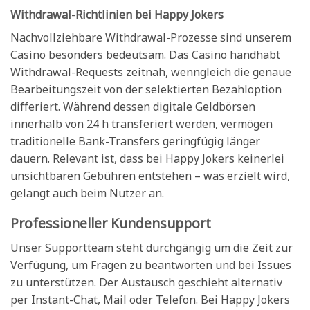
Withdrawal-Richtlinien bei Happy Jokers
Nachvollziehbare Withdrawal-Prozesse sind unserem
Casino besonders bedeutsam. Das Casino handhabt
Withdrawal-Requests zeitnah, wenngleich die genaue
Bearbeitungszeit von der selektierten Bezahloption
differiert. Während dessen digitale Geldbörsen
innerhalb von 24 h transferiert werden, vermögen
traditionelle Bank-Transfers geringfügig länger
dauern. Relevant ist, dass bei Happy Jokers keinerlei
unsichtbaren Gebühren entstehen – was erzielt wird,
gelangt auch beim Nutzer an.
Professioneller Kundensupport
Unser Supportteam steht durchgängig um die Zeit zur
Verfügung, um Fragen zu beantworten und bei Issues
zu unterstützen. Der Austausch geschieht alternativ
per Instant-Chat, Mail oder Telefon. Bei Happy Jokers