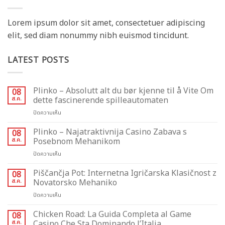
Lorem ipsum dolor sit amet, consectetuer adipiscing
elit, sed diam nonummy nibh euismod tincidunt.
LATEST POSTS
Plinko – Absolutt alt du bør kjenne til å Vite Om
08
ส.ค.
dette fascinerende spilleautomaten
บน
ปิดความเห็น
Plinko
–
Plinko – Najatraktivnija Casino Zabava s
08
Absolutt
ส.ค.
Posebnom Mehanikom
alt
บน
ปิดความเห็น
du
Plinko
bør
–
Piščančja Pot: Internetna Igričarska Klasičnost z
kjenne
08
Najatraktivnija
til
ส.ค.
Novatorsko Mehaniko
Casino
å
บน
ปิดความเห็น
Zabava
Vite
Piščančja
s
Om
Pot:
Chicken Road: La Guida Completa al Game
Posebnom
08
dette
Internetna
Mehanikom
ส.ค.
Casino Che Sta Dominando l’Italia
fascinerende