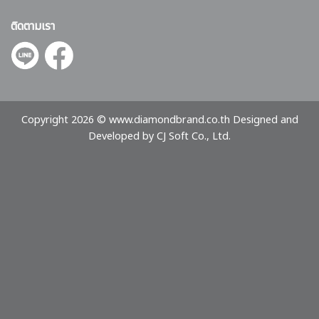
ติดตามเรา
Copyright 2026 © www.diamondbrand.co.th Designed and
Developed by
CJ Soft Co., Ltd.