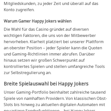
Mitgliedskunden, zu jeder Zeit und überall auf das
Konto zugreifen.
Warum Gamer Happy Jokers wählen
Die Wahl für das Casino gründet auf diversen
wichtigen Faktoren, die uns von der Mitbewerber
hervorheben. Klarheit platziert bei unserer Plattform
an oberster Position – jeder Spieler kann die Quoten
und Gaming-Richtlinien immer abrufen. Darüber
hinaus setzen wir großen Schwerpunkt auf
kontrolliertes Spielen und stellen umfangreiche Tools
zur Selbstregulierung an.
Breite Spielauswahl bei Happy Jokers
Unser Gaming-Portfolio beinhaltet zahlreiche tausend
Spiele von namhaften Providern. Von klassischen Obst-
Slots bis hinweg zu aktuellen digitalen Automaten mit