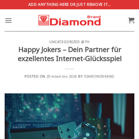
ข้าม
ADD ANYTHING HERE OR JUST REMOVE IT...
ไป
ยัง
เนื้อหา
UNCATEGORIZED @TH
Happy Jokers – Dein Partner für
exzellentes Internet-Glücksspiel
POSTED ON
20 พฤษภาคม 2026
BY
DIAMONDBRAND