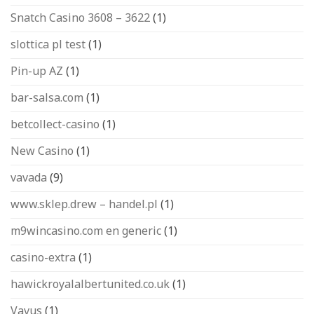
Snatch Casino 3608 – 3622
(1)
slottica pl test
(1)
Pin-up AZ
(1)
bar-salsa.com
(1)
betcollect-casino
(1)
New Casino
(1)
vavada
(9)
www.sklep.drew – handel.pl
(1)
m9wincasino.com en generic
(1)
casino-extra
(1)
hawickroyalalbertunited.co.uk
(1)
Vavus
(1)