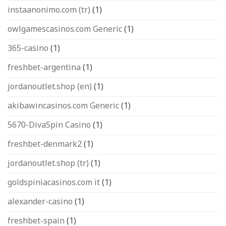
instaanonimo.com (tr)
(1)
owlgamescasinos.com Generic
(1)
365-casino
(1)
freshbet-argentina
(1)
jordanoutlet.shop (en)
(1)
akibawincasinos.com Generic
(1)
5670-DivaSpin Casino
(1)
freshbet-denmark2
(1)
jordanoutlet.shop (tr)
(1)
goldspiniacasinos.com it
(1)
alexander-casino
(1)
freshbet-spain
(1)