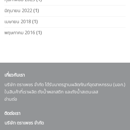
มิถุนายน 2022
(1)
เมษายน 2018
(1)
พฤษภาคม 2016
(1)
เกี่ยวกับเรา
บริษัท ตราเพชร จำกัด ได้รับมาตรฐานผลิตภัณฑ์อุตสาหกรรม (มอก.)
ในสินค้าที่เราผลิต ถังน้ำพลาสติก และถังน้ำสเตนเลส
อ่านต่อ
ติดต่อเรา
บริษัท ตราเพชร จำกัด