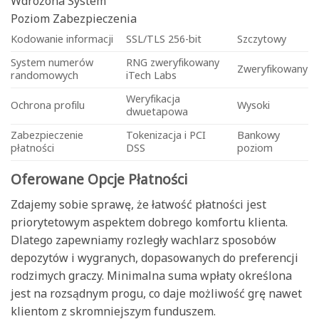
Wdrożona System
Poziom Zabezpieczenia
Kodowanie informacji
SSL/TLS 256-bit
Szczytowy
System numerów
RNG zweryfikowany
Zweryfikowany
randomowych
iTech Labs
Weryfikacja
Ochrona profilu
Wysoki
dwuetapowa
Zabezpieczenie
Tokenizacja i PCI
Bankowy
płatności
DSS
poziom
Oferowane Opcje Płatności
Zdajemy sobie sprawę, że łatwość płatności jest
priorytetowym aspektem dobrego komfortu klienta.
Dlatego zapewniamy rozległy wachlarz sposobów
depozytów i wygranych, dopasowanych do preferencji
rodzimych graczy. Minimalna suma wpłaty określona
jest na rozsądnym progu, co daje możliwość grę nawet
klientom z skromniejszym funduszem.