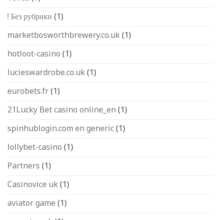
! Без рубрики
(1)
marketbosworthbrewery.co.uk
(1)
hotloot-casino
(1)
lucieswardrobe.co.uk
(1)
eurobets.fr
(1)
21Lucky Bet casino online_en
(1)
spinhublogin.com en generic
(1)
lollybet-casino
(1)
Partners
(1)
Casinovice uk
(1)
aviator game
(1)