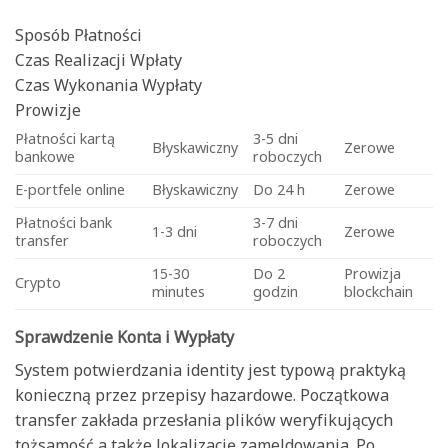
Sposób Płatności
Czas Realizacji Wpłaty
Czas Wykonania Wypłaty
Prowizje
Płatności kartą
3-5 dni
Błyskawiczny
Zerowe
bankowe
roboczych
E-portfele online
Błyskawiczny
Do 24 h
Zerowe
Płatności bank
3-7 dni
1-3 dni
Zerowe
transfer
roboczych
15-30
Do 2
Prowizja
Crypto
minutes
godzin
blockchain
Sprawdzenie Konta i Wypłaty
System potwierdzania identity jest typową praktyką
konieczną przez przepisy hazardowe. Początkowa
transfer zakłada przesłania plików weryfikujących
tożsamość a także lokalizację zameldowania. Po