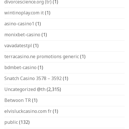
divorcescience.org (tr)
(1)
wintinoplay.com it
(1)
asino-casino1
(1)
monixbet-casino
(1)
vavadatestpl
(1)
terracasino.ne promotions generic
(1)
bdmbet-casino
(1)
Snatch Casino 3578 – 3592
(1)
Uncategorized @th
(2,315)
Betwoon TR
(1)
elvisluckcasino.com fr
(1)
public
(132)