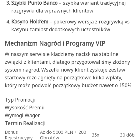
Szybki Punto Banco
– szybka wariant tradycyjnej
rozgrywki dla wprawnych klientów
Kasyno Hold’em
– pokerowy wersja z rozgrywką vs
kasynu zamiast dodatkowych uczestników
Mechanizm Nagród i Programy VIP
W naszym serwisie kładziemy nacisk na stabilne
związki z klientami, dlatego przygotowaliśmy złożony
system nagród. Wszelki nowy klient zyskuje zestaw
startowy rozciągnięty na początkowe kilka wpłaty,
który może podwoić początkowy budżet nawet o 150%.
Typ Promocji
Wysokość Premii
Wymogi Wager
Termin Realizacji
Bonus
Aż do 5000 PLN + 200
35x
30 dób
Rejestracyjny
Obrotów