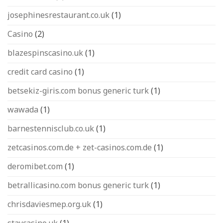
josephinesrestaurant.co.uk
(1)
Casino
(2)
blazespinscasino.uk
(1)
credit card casino
(1)
betsekiz-giris.com bonus generic turk
(1)
wawada
(1)
barnestennisclub.co.uk
(1)
zetcasinos.com.de + zet-casinos.com.de
(1)
deromibet.com
(1)
betrallicasino.com bonus generic turk
(1)
chrisdaviesmep.org.uk
(1)