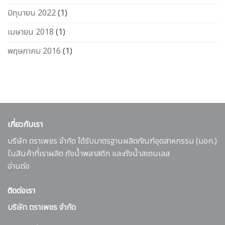
มิถุนายน 2022
(1)
เมษายน 2018
(1)
พฤษภาคม 2016
(1)
เกี่ยวกับเรา
บริษัท ตราเพชร จำกัด ได้รับมาตรฐานผลิตภัณฑ์อุตสาหกรรม (มอก.)
ในสินค้าที่เราผลิต ถังน้ำพลาสติก และถังน้ำสเตนเลส
อ่านต่อ
ติดต่อเรา
บริษัท ตราเพชร จำกัด