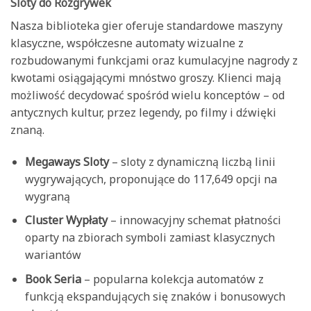
Sloty do Rozgrywek
Nasza biblioteka gier oferuje standardowe maszyny
klasyczne, współczesne automaty wizualne z
rozbudowanymi funkcjami oraz kumulacyjne nagrody z
kwotami osiągającymi mnóstwo groszy. Klienci mają
możliwość decydować spośród wielu konceptów – od
antycznych kultur, przez legendy, po filmy i dźwięki
znaną.
Megaways Sloty
– sloty z dynamiczną liczbą linii
wygrywających, proponujące do 117,649 opcji na
wygraną
Cluster Wypłaty
– innowacyjny schemat płatności
oparty na zbiorach symboli zamiast klasycznych
wariantów
Book Seria
– popularna kolekcja automatów z
funkcją ekspandujących się znaków i bonusowych