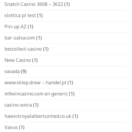
Snatch Casino 3608 – 3622
(1)
slottica pl test
(1)
Pin-up AZ
(1)
bar-salsa.com
(1)
betcollect-casino
(1)
New Casino
(1)
vavada
(9)
www.sklep.drew – handel.pl
(1)
m9wincasino.com en generic
(1)
casino-extra
(1)
hawickroyalalbertunited.co.uk
(1)
Vavus
(1)