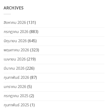
ARCHIVES
สิงหาคม 2026
(131)
กรกฎาคม 2026
(883)
มิถุนายน 2026
(645)
พฤษภาคม 2026
(323)
เมษายน 2026
(219)
มีนาคม 2026
(226)
กุมภาพันธ์ 2026
(87)
มกราคม 2026
(5)
กรกฎาคม 2025
(2)
กุมภาพันธ์ 2025
(1)