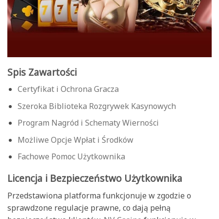
Spis Zawartości
Certyfikat i Ochrona Gracza
Szeroka Biblioteka Rozgrywek Kasynowych
Program Nagród i Schematy Wierności
Możliwe Opcje Wpłat i Środków
Fachowe Pomoc Użytkownika
Licencja i Bezpieczeństwo Użytkownika
Przedstawiona platforma funkcjonuje w zgodzie o
sprawdzone regulacje prawne, co dają pełną