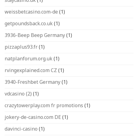
staycasino.uk
(1)
weissbetcasino.com-de
(1)
getpoundsback.co.uk
(1)
3936-Beep Beep Germany
(1)
pizzaplus93.fr
(1)
natplanforum.org.uk
(1)
rvingexplained.com CZ
(1)
3940-Freshbet Germany
(1)
vdcasino (2)
(1)
crazytowerplay.com fr promotions
(1)
jokery-de-casino.com DE
(1)
davinci-casino
(1)