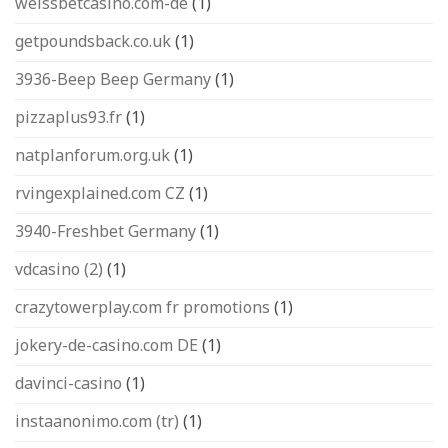
weissbetcasino.com-de
(1)
getpoundsback.co.uk
(1)
3936-Beep Beep Germany
(1)
pizzaplus93.fr
(1)
natplanforum.org.uk
(1)
rvingexplained.com CZ
(1)
3940-Freshbet Germany
(1)
vdcasino (2)
(1)
crazytowerplay.com fr promotions
(1)
jokery-de-casino.com DE
(1)
davinci-casino
(1)
instaanonimo.com (tr)
(1)