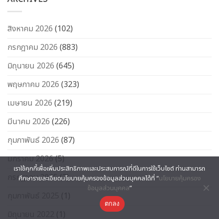
สิงหาคม 2026
(102)
กรกฎาคม 2026
(883)
มิถุนายน 2026
(645)
พฤษภาคม 2026
(323)
เมษายน 2026
(219)
มีนาคม 2026
(226)
กุมภาพันธ์ 2026
(87)
มกราคม 2026
(5)
เราใช้คุกกี้เพื่อเพิ่มประสิทธิภาพและประสบการณ์ที่ดีในการใช้เว็บไซต์ ท่านสามารถ
กรกฎาคม 2025
(2)
ศึกษารายละเอียดนโยบายคุ้มครองข้อมูลส่วนบุคคลได้ที่ “
นโยบายคุ้มครอง
ข้อมูลส่วนบุคคล
”
กุมภาพันธ์ 2025
(1)
ตกลง
มิถุนายน 2022
(1)