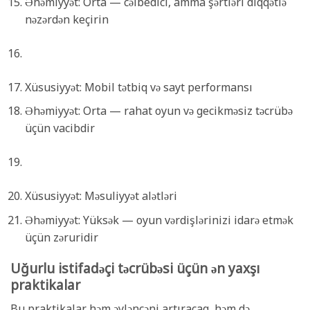
Əhəmiyyət: Orta — cəlbedici, amma şərtləri diqqətlə
nəzərdən keçirin
Xüsusiyyət: Mobil tətbiq və sayt performansı
Əhəmiyyət: Orta — rahat oyun və gecikməsiz təcrübə
üçün vacibdir
Xüsusiyyət: Məsuliyyət alətləri
Əhəmiyyət: Yüksək — oyun vərdişlərinizi idarə etmək
üçün zəruridir
Uğurlu istifadəçi təcrübəsi üçün ən yaxşı
praktikalar
Bu praktikalar həm əyləncəni artıracaq, həm də