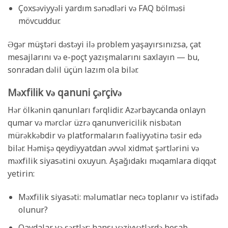
Çoxsəviyyəli yardım sənədləri və FAQ bölməsi
mövcuddur.
Əgər müştəri dəstəyi ilə problem yaşayırsınızsa, çat
mesajlarını və e-poçt yazışmalarını saxlayın — bu,
sonradan dəlil üçün lazım ola bilər.
Məxfilik və qanuni çərçivə
Hər ölkənin qanunları fərqlidir. Azərbaycanda onlayn
qumar və mərclər üzrə qanunvericilik nisbətən
mürəkkəbdir və platformaların fəaliyyətinə təsir edə
bilər. Həmişə qeydiyyatdan əvvəl xidmət şərtlərini və
məxfilik siyasətini oxuyun. Aşağıdakı məqamlara diqqət
yetirin:
Məxfilik siyasəti: məlumatlar necə toplanır və istifadə
olunur?
Qaydalar və şərtlər: hansı vəziyyətlərdə hesab