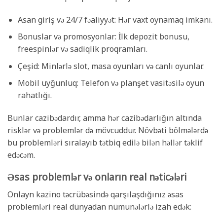
Asan giriş və 24/7 fəaliyyət: Hər vaxt oynamaq imkanı.
Bonuslar və promosyonlar: İlk depozit bonusu,
freespinlər və sadiqlik proqramları.
Çeşid: Minlərlə slot, masa oyunları və canlı oyunlar.
Mobil uyğunluq: Telefon və planşet vasitəsilə oyun
rahatlığı.
Bunlar cazibədardır, amma hər cazibədarlığın altında
risklər və problemlər də mövcuddur. Növbəti bölmələrdə
bu problemləri sıralayıb tətbiq edilə bilən həllər təklif
edəcəm.
Əsas problemlər və onların real nəticələri
Onlayn kazino təcrübəsində qarşılaşdığınız əsas
problemləri real dünyadan nümunələrlə izah edək: