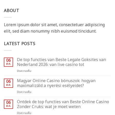
ABOUT
Lorem ipsum dolor sit amet, consectetuer adipiscing
elit, sed diam nonummy nibh euismod tincidunt.
LATEST POSTS
De top functies van Beste Legale Goksites van
06
ส.ค.
Nederland 2026: van live casino tot
บน
ปิดความเห็น
De
top
Magyar Online Casino bónuszok: hogyan
06
functies
ส.ค.
maximalizáld a nyerési esélyeidet?
van
บน
ปิดความเห็น
Beste
Magyar
Legale
Online
Ontdek de top functies van Beste Online Casino
Goksites
06
Casino
van
ส.ค.
Zonder Cruks: wat je moet weten
bónuszok:
Nederland
บน
ปิดความเห็น
hogyan
2026: