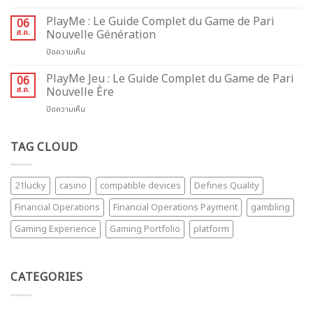
Ontdek
maximalizáld
van
de
PlayMe : Le Guide Complet du Game de Pari
a
06
live
top
nyerési
ส.ค.
Nouvelle Génération
casino
functies
esélyeidet?
tot
บน
ปิดความเห็น
van
PlayMe
Beste
:
PlayMe Jeu : Le Guide Complet du Game de Pari
Online
06
Le
Casino
ส.ค.
Nouvelle Ère
Guide
Zonder
บน
ปิดความเห็น
Complet
Cruks:
PlayMe
du
wat
Jeu
Game
je
:
TAG CLOUD
de
moet
Le
Pari
weten
Guide
Nouvelle
Complet
Génération
21lucky
casino
compatible devices
Defines Quality
du
Game
Financial Operations
Financial Operations Payment
gambling
de
Pari
Gaming Experience
Gaming Portfolio
platform
Nouvelle
Ère
CATEGORIES