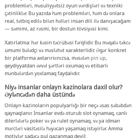
problemləri, məsuliyyətsiz oyun vərdişləri və texniki
çətinliklər. Bu yazıda həm problemləri, həm də onlara
real, tətbiq edilə bilən həlləri insan dili ilə danışacağam
— səmimi, az rəsmi, bir dostun tövsiyəsi kimi.
Xatırlatma: hər kəsin təcrübəsi fərqlidir. Bu məqalə təkcə
ümumi bələdçi və məsləhət xarakterlidir. Əgər konkret
bir platforma axtarırsınızsa, məsələn
pin up
,
qeydiyyatdan əvvəl şərtləri oxumaq və etibarlı
mənbələrdən yoxlamaq faydalıdır.
Niyə insanlar onlayn kazinolara daxil olur?
Əyləncədən daha üstündə
Onlayn kazinoların populyarlığı bir neçə əsas səbəbdən
qaynaqlanır. İnsanlar evdə oturub slot oynamaq, canlı
dilerlələrlə poker və ya rulet oynamaq, və ya idman
mərcləri vasitəsilə həyəcan yaşamaq istəyirlər. Amma
motivlər sadəcə pul qazanmaq deyil: