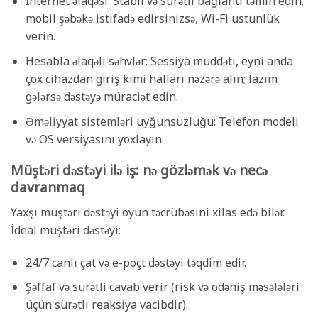
İnternet əlaqəsi: Stabil və sürətli bağlantı təmin edin;
mobil şəbəkə istifadə edirsinizsə, Wi-Fi üstünlük
verin.
Hesabla əlaqəli səhvlər: Sessiya müddəti, eyni anda
çox cihazdan giriş kimi halları nəzərə alın; lazım
gələrsə dəstəyə müraciət edin.
Əməliyyat sistemləri uyğunsuzluğu: Telefon modeli
və OS versiyasını yoxlayın.
Müştəri dəstəyi ilə iş: nə gözləmək və necə
davranmaq
Yaxşı müştəri dəstəyi oyun təcrübəsini xilas edə bilər.
İdeal müştəri dəstəyi:
24/7 canlı çat və e-poçt dəstəyi təqdim edir.
Şəffaf və sürətli cavab verir (risk və ödəniş məsələləri
üçün sürətli reaksiya vacibdir).