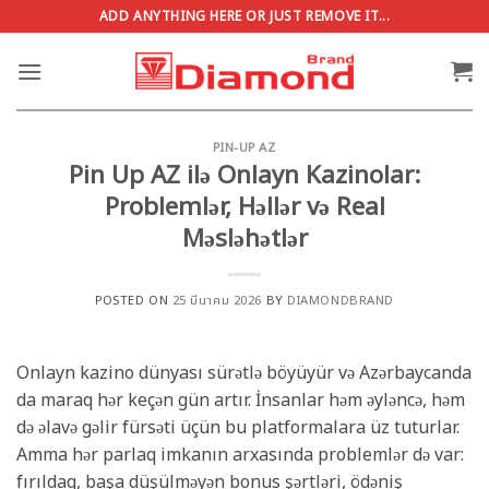
ข้าม
ADD ANYTHING HERE OR JUST REMOVE IT...
ไป
ยัง
เนื้อหา
PIN-UP AZ
Pin Up AZ ilə Onlayn Kazinolar:
Problemlər, Həllər və Real
Məsləhətlər
POSTED ON
25 มีนาคม 2026
BY
DIAMONDBRAND
Onlayn kazino dünyası sürətlə böyüyür və Azərbaycanda
da maraq hər keçən gün artır. İnsanlar həm əyləncə, həm
də əlavə gəlir fürsəti üçün bu platformalara üz tuturlar.
Amma hər parlaq imkanın arxasında problemlər də var:
fırıldaq, başa düşülməyən bonus şərtləri, ödəniş