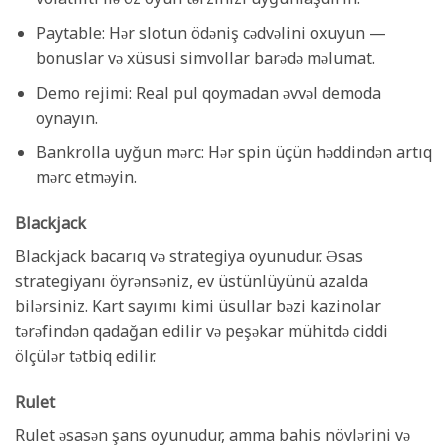
Paytable: Hər slotun ödəniş cədvəlini oxuyun —
bonuslar və xüsusi simvollar barədə məlumat.
Demo rejimi: Real pul qoymadan əvvəl demoda
oynayın.
Bankrolla uyğun mərc: Hər spin üçün həddindən artıq
mərc etməyin.
Blackjack
Blackjack bacarıq və strategiya oyunudur. Əsas
strategiyanı öyrənsəniz, ev üstünlüyünü azalda
bilərsiniz. Kart sayımı kimi üsullar bəzi kazinolar
tərəfindən qadağan edilir və peşəkar mühitdə ciddi
ölçülər tətbiq edilir.
Rulet
Rulet əsasən şans oyunudur, amma bahis növlərini və