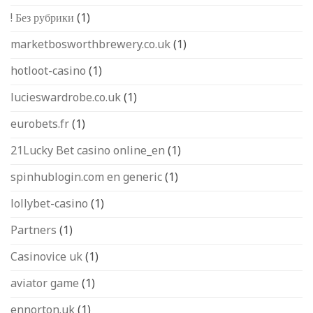
! Без рубрики
(1)
marketbosworthbrewery.co.uk
(1)
hotloot-casino
(1)
lucieswardrobe.co.uk
(1)
eurobets.fr
(1)
21Lucky Bet casino online_en
(1)
spinhublogin.com en generic
(1)
lollybet-casino
(1)
Partners
(1)
Casinovice uk
(1)
aviator game
(1)
ennorton.uk
(1)