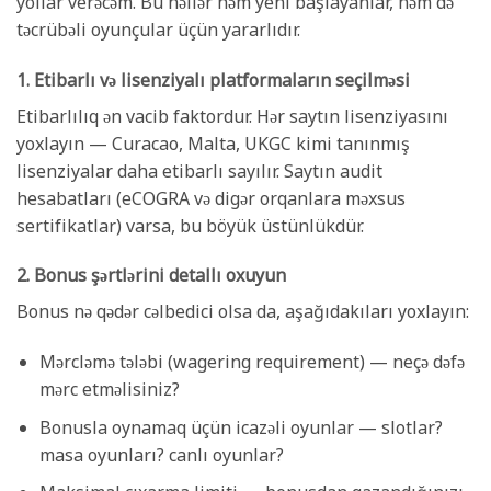
yollar verəcəm. Bu həllər həm yeni başlayanlar, həm də
təcrübəli oyunçular üçün yararlıdır.
1. Etibarlı və lisenziyalı platformaların seçilməsi
Etibarlılıq ən vacib faktordur. Hər saytın lisenziyasını
yoxlayın — Curacao, Malta, UKGC kimi tanınmış
lisenziyalar daha etibarlı sayılır. Saytın audit
hesabatları (eCOGRA və digər orqanlara məxsus
sertifikatlar) varsa, bu böyük üstünlükdür.
2. Bonus şərtlərini detallı oxuyun
Bonus nə qədər cəlbedici olsa da, aşağıdakıları yoxlayın:
Mərcləmə tələbi (wagering requirement) — neçə dəfə
mərc etməlisiniz?
Bonusla oynamaq üçün icazəli oyunlar — slotlar?
masa oyunları? canlı oyunlar?