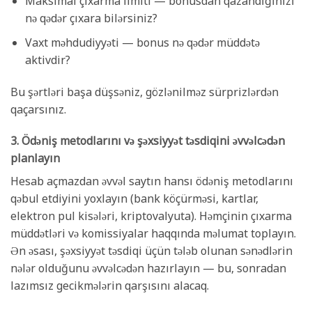
Maksimal çıxarma limiti — bonusdan qazandığınızı
nə qədər çıxara bilərsiniz?
Vaxt məhdudiyyəti — bonus nə qədər müddətə
aktivdir?
Bu şərtləri başa düşsəniz, gözlənilməz sürprizlərdən
qaçarsınız.
3. Ödəniş metodlarını və şəxsiyyət təsdiqini əvvəlcədən
planlayın
Hesab açmazdan əvvəl saytın hansı ödəniş metodlarını
qəbul etdiyini yoxlayın (bank köçürməsi, kartlar,
elektron pul kisələri, kriptovalyuta). Həmçinin çıxarma
müddətləri və komissiyalar haqqında məlumat toplayın.
Ən əsası, şəxsiyyət təsdiqi üçün tələb olunan sənədlərin
nələr olduğunu əvvəlcədən hazırlayın — bu, sonradan
lazımsız gecikmələrin qarşısını alacaq.