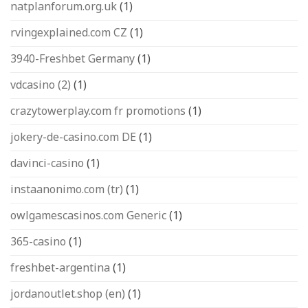
natplanforum.org.uk
(1)
rvingexplained.com CZ
(1)
3940-Freshbet Germany
(1)
vdcasino (2)
(1)
crazytowerplay.com fr promotions
(1)
jokery-de-casino.com DE
(1)
davinci-casino
(1)
instaanonimo.com (tr)
(1)
owlgamescasinos.com Generic
(1)
365-casino
(1)
freshbet-argentina
(1)
jordanoutlet.shop (en)
(1)