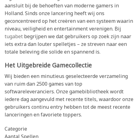
aansluit bij de behoeften van moderne gamers in
Holland. Sinds onze lancering heeft wij ons
geconcentreerd op het creëren van een systeem waarin
niveau, veiligheid en entertainment verenigen. Bij
tugabet
begrijpen we dat gebruikers op zoek zijn naar
iets extra dan louter spelletjes – ze streven naar een
totale beleving die solide en spannend is.
Het Uitgebreide Gamecollectie
Wij bieden een minutieus geselecteerde verzameling
van ruim dan 2500 games van top
softwareleveranciers. Onze gamebibliotheek wordt
iedere dag aangevuld met recente titels, waardoor onze
gebruikers continu entry hebben tot de meest recente
lanceringen en favoriete toppers.
Categorie
Aantal Spellen