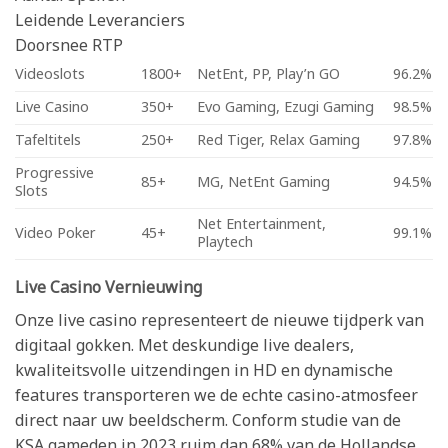
Leidende Leveranciers
Doorsnee RTP
Videoslots
1800+
NetEnt, PP, Play’n GO
96.2%
Live Casino
350+
Evo Gaming, Ezugi Gaming
98.5%
Tafeltitels
250+
Red Tiger, Relax Gaming
97.8%
Progressive
85+
MG, NetEnt Gaming
94.5%
Slots
Net Entertainment,
Video Poker
45+
99.1%
Playtech
Live Casino Vernieuwing
Onze live casino representeert de nieuwe tijdperk van
digitaal gokken. Met deskundige live dealers,
kwaliteitsvolle uitzendingen in HD en dynamische
features transporteren we de echte casino-atmosfeer
direct naar uw beeldscherm. Conform studie van de
KSA gameden in 2023 ruim dan 68% van de Hollandse