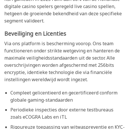
digitale casino spelers geregeld live casino spellen,
hetgeen de groeiende bekendheid van deze specifieke
segment valideert.
Beveiliging en Licenties
Via ons platform is bescherming voorop. Ons team
functioneren onder strikte wetgeving en hanteren de
maximale veiligheidsstandaarden uit de sector. Alle
overschrijvingen worden afgeschermd met 256bits
encryptie, identieke technologie die via financiële
instellingen wereldwijd wordt ingezet.
Compleet gelicentieerd en gecertificeerd conform
globale gaming-standaarden
Periodieke inspecties door externe testbureaus
zoals eCOGRA Labs en iTL
Rigoureuze toepassing van witwaspreventie en KYC-