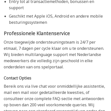
Entry tot al transactiemethoden, bonussen en
support
Geschikt met Apple iOS, Android en andere mobile
besturingssystemen
Professionele Klantenservice
Onze toegewijde ondersteuningsteam is 24/7 per
etmaal, 7 dagen per cycle klaar om u te ondersteunen.
Wij bieden multilanguage support met Nederlandse
medewerkers die volledig zijn geschoold in elke
onderdelen van ons spelportaal.
Contact Opties
Bereik ons via live chat voor onmiddellijke assistentie,
mail een mail voor gedetailleerde kwesties, of
consulteer onze complete FAQ-sectie met antwoorden
op boven dan 200 veel voorkomende queries. Wij