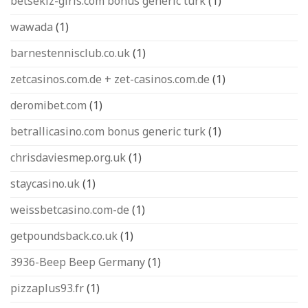
betsekiz-giris.com bonus generic turk
(1)
wawada
(1)
barnestennisclub.co.uk
(1)
zetcasinos.com.de + zet-casinos.com.de
(1)
deromibet.com
(1)
betrallicasino.com bonus generic turk
(1)
chrisdaviesmep.org.uk
(1)
staycasino.uk
(1)
weissbetcasino.com-de
(1)
getpoundsback.co.uk
(1)
3936-Beep Beep Germany
(1)
pizzaplus93.fr
(1)