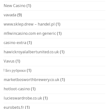
New Casino
(1)
vavada
(9)
www.sklep.drew – handel.pl
(1)
m9wincasino.com en generic
(1)
casino-extra
(1)
hawickroyalalbertunited.co.uk
(1)
Vavus
(1)
! Без рубрики
(1)
marketbosworthbrewery.co.uk
(1)
hotloot-casino
(1)
lucieswardrobe.co.uk
(1)
eurobets.fr
(1)