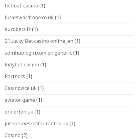
hotloot-casino
(1)
lucieswardrobe.co.uk
(1)
eurobets.fr
(1)
21Lucky Bet casino online_en
(1)
spinhublogin.com en generic
(1)
lollybet-casino
(1)
Partners
(1)
Casinovice uk
(1)
aviator game
(1)
ennorton.uk
(1)
josephinesrestaurant.co.uk
(1)
Casino
(2)