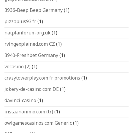
3936-Beep Beep Germany
(1)
pizzaplus93.fr
(1)
natplanforum.org.uk
(1)
rvingexplained.com CZ
(1)
3940-Freshbet Germany
(1)
vdcasino (2)
(1)
crazytowerplay.com fr promotions
(1)
jokery-de-casino.com DE
(1)
davinci-casino
(1)
instaanonimo.com (tr)
(1)
owlgamescasinos.com Generic
(1)