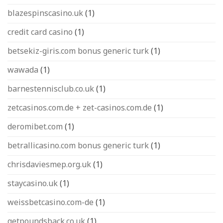
blazespinscasino.uk
(1)
credit card casino
(1)
betsekiz-giris.com bonus generic turk
(1)
wawada
(1)
barnestennisclub.co.uk
(1)
zetcasinos.com.de + zet-casinos.com.de
(1)
deromibet.com
(1)
betrallicasino.com bonus generic turk
(1)
chrisdaviesmep.org.uk
(1)
staycasino.uk
(1)
weissbetcasino.com-de
(1)
getpoundsback.co.uk
(1)