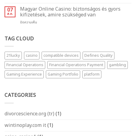
Exploring
Gaming
the
Magyar Online Casino: biztonságos és gyors
07
Experience
Rise
ส.ค.
kifizetések, amire szükséged van
with
of
Unrivaled
บน
ปิดความเห็น
Mobile
Player
Magyar
Gaming
Benefits
Online
in
Casino:
TAG CLOUD
iGaming
biztonságos
és
gyors
21lucky
casino
compatible devices
Defines Quality
kifizetések,
amire
Financial Operations
Financial Operations Payment
gambling
szükséged
van
Gaming Experience
Gaming Portfolio
platform
CATEGORIES
divorcescience.org (tr)
(1)
wintinoplay.com it
(1)