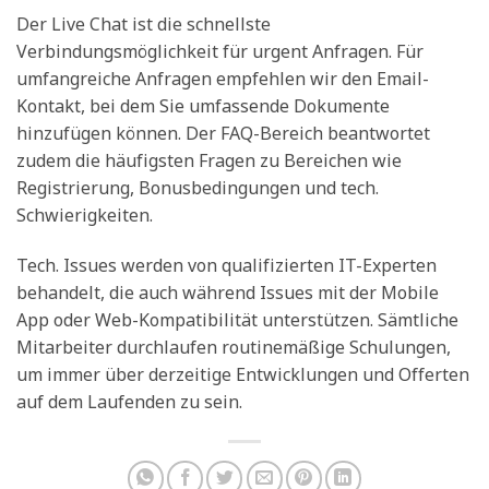
Der Live Chat ist die schnellste
Verbindungsmöglichkeit für urgent Anfragen. Für
umfangreiche Anfragen empfehlen wir den Email-
Kontakt, bei dem Sie umfassende Dokumente
hinzufügen können. Der FAQ-Bereich beantwortet
zudem die häufigsten Fragen zu Bereichen wie
Registrierung, Bonusbedingungen und tech.
Schwierigkeiten.
Tech. Issues werden von qualifizierten IT-Experten
behandelt, die auch während Issues mit der Mobile
App oder Web-Kompatibilität unterstützen. Sämtliche
Mitarbeiter durchlaufen routinemäßige Schulungen,
um immer über derzeitige Entwicklungen und Offerten
auf dem Laufenden zu sein.