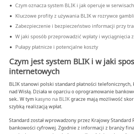
Czym oznacza system BLIK i jak operuje w serwisac
Kluczowe profity z używania BLIK w rozrywce gambl
Zabezpieczenie i bezpieczeństwo informacji przy tr
W jaki sposób przeprowadzić wpłaty i wyciągnięcia 
Pułapy płatnicze i potencjalne koszty
Czym jest system BLIK i w jaki sp
internetowych
BLIK stanowi polski standard płatności telefonicznych, 
nad Wisłą. Działa w oparciu o oprogramowanie bankowo
sek.. W tym
kasyno na BLIK
gracze mają możliwość skorz
szybką realizacją wpłat.
Standard został wprowadzony przez Krajowy Standard Ro
bankowości cyfrowej. Zgodnie z informacji z branży fin