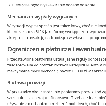
Pieniądze będą błyskawicznie dodane do konta
Mechanizm wypłaty wygranych
W sytuacji wypłat sposób jest także łatwy, choć nie ka
klient zaznacza BLIK jako formę wyciągnięcia, wprowad
akceptuje transakcję nadchodzącą w własnej oprogramo
Ograniczenia płatnicze i ewentualn
Przedstawiona platforma ustala jasne reguły odnoszące
zaadaptowane do potrzeb różnych kategorii klientów. N
maksymalna może dochodzić nawet 10 000 zł w zakresie 
Budowa prowizji
W przewadze okoliczności nie pobieramy prowizji od w
szczególnie zachęcającą finansowo. Trzeba jednak mie
używanie z mechanizmu rozliczeń mobilnych, choć tego 