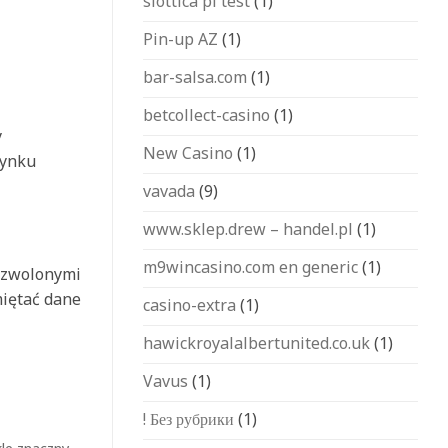
slottica pl test
(1)
Pin-up AZ
(1)
bar-salsa.com
(1)
betcollect-casino
(1)
y
New Casino
(1)
rynku
vavada
(9)
www.sklep.drew – handel.pl
(1)
m9wincasino.com en generic
(1)
dozwolonymi
miętać dane
casino-extra
(1)
hawickroyalalbertunited.co.uk
(1)
Vavus
(1)
! Без рубрики
(1)