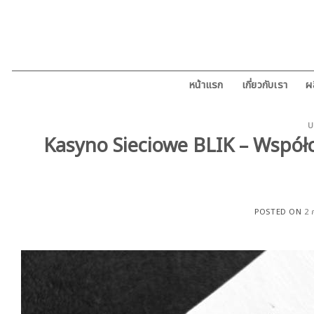
ข้าม
ไป
ยัง
เนื้อหา
หน้าแรก
เกี่ยวกับเรา
ผ
U
Kasyno Sieciowe BLIK – Współc
POSTED ON
2 