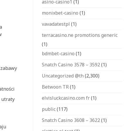
asino-casino1
(1)
monixbet-casino
(1)
vavadatestpl
(1)
a
w
terracasino.ne promotions generic
(1)
bdmbet-casino
(1)
Snatch Casino 3578 – 3592
(1)
t zabawy
Uncategorized @th
(2,300)
Betwoon TR
(1)
atności
elvisluckcasino.com fr
(1)
 utraty
public
(117)
Snatch Casino 3608 – 3622
(1)
aju