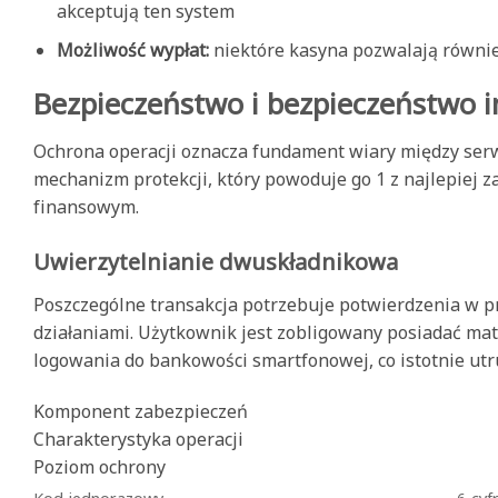
akceptują ten system
Możliwość wypłat:
niektóre kasyna pozwalają równi
Bezpieczeństwo i bezpieczeństwo i
Ochrona operacji oznacza fundament wiary między ser
mechanizm protekcji, który powoduje go 1 z najlepiej
finansowym.
Uwierzytelnianie dwuskładnikowa
Poszczególne transakcja potrzebuje potwierdzenia w p
działaniami. Użytkownik jest zobligowany posiadać ma
logowania do bankowości smartfonowej, co istotnie ut
Komponent zabezpieczeń
Charakterystyka operacji
Poziom ochrony