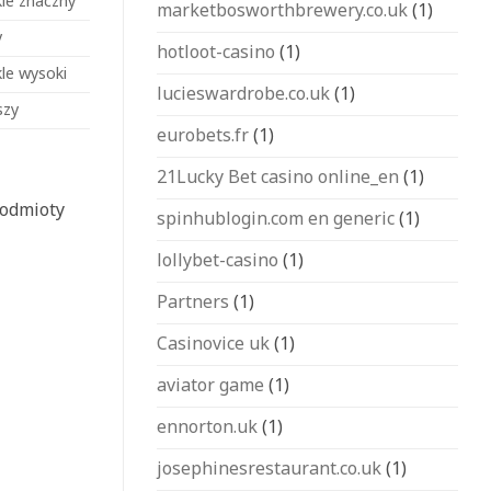
le znaczny
marketbosworthbrewery.co.uk
(1)
y
hotloot-casino
(1)
le wysoki
lucieswardrobe.co.uk
(1)
szy
eurobets.fr
(1)
21Lucky Bet casino online_en
(1)
podmioty
spinhublogin.com en generic
(1)
lollybet-casino
(1)
Partners
(1)
Casinovice uk
(1)
aviator game
(1)
ennorton.uk
(1)
josephinesrestaurant.co.uk
(1)