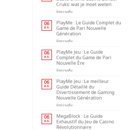
Cruks: wat je moet weten
บน
ปิดความเห็น
Ontdek
de
PlayMe : Le Guide Complet du
06
top
ส.ค.
Game de Pari Nouvelle
functies
Génération
van
บน
ปิดความเห็น
Beste
PlayMe
Online
:
Casino
PlayMe Jeu : Le Guide
06
Le
Zonder
ส.ค.
Complet du Game de Pari
Guide
Cruks:
Nouvelle Ère
Complet
wat
บน
ปิดความเห็น
du
je
PlayMe
Game
moet
Jeu
de
PlayMe Jeu : Le meilleur
weten
06
:
Pari
ส.ค.
Guide Détaillé du
Le
Nouvelle
Divertissement de Gaming
Guide
Génération
Nouvelle Génération
Complet
du
บน
ปิดความเห็น
Game
PlayMe
de
Jeu
MegaBlock : Le Guide
06
Pari
:
ส.ค.
Exhaustif du Jeu de Casino
Nouvelle
Le
Révolutionnaire
Ère
meilleur