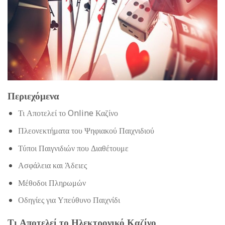
Περιεχόμενα
Τι Αποτελεί το Online Καζίνο
Πλεονεκτήματα του Ψηφιακού Παιχνιδιού
Τύποι Παιγνιδιών που Διαθέτουμε
Ασφάλεια και Άδειες
Μέθοδοι Πληρωμών
Οδηγίες για Υπεύθυνο Παιχνίδι
Τι Αποτελεί το Ηλεκτρονικό Καζίνο