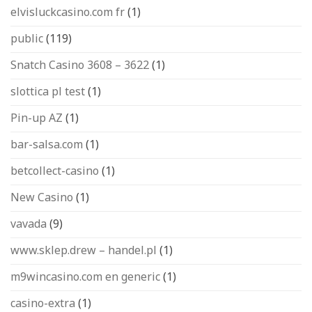
elvisluckcasino.com fr
(1)
public
(119)
Snatch Casino 3608 – 3622
(1)
slottica pl test
(1)
Pin-up AZ
(1)
bar-salsa.com
(1)
betcollect-casino
(1)
New Casino
(1)
vavada
(9)
www.sklep.drew – handel.pl
(1)
m9wincasino.com en generic
(1)
casino-extra
(1)