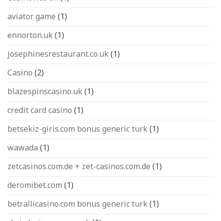
aviator game
(1)
ennorton.uk
(1)
josephinesrestaurant.co.uk
(1)
Casino
(2)
blazespinscasino.uk
(1)
credit card casino
(1)
betsekiz-giris.com bonus generic turk
(1)
wawada
(1)
zetcasinos.com.de + zet-casinos.com.de
(1)
deromibet.com
(1)
betrallicasino.com bonus generic turk
(1)