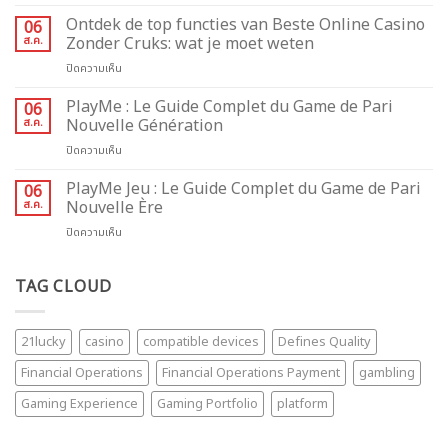
Magyar
Legale
Online
Ontdek de top functies van Beste Online Casino
Goksites
06
Casino
van
ส.ค.
Zonder Cruks: wat je moet weten
bónuszok:
Nederland
บน
ปิดความเห็น
hogyan
2026:
Ontdek
maximalizáld
van
de
PlayMe : Le Guide Complet du Game de Pari
a
06
live
top
nyerési
ส.ค.
Nouvelle Génération
casino
functies
esélyeidet?
tot
บน
ปิดความเห็น
van
PlayMe
Beste
:
PlayMe Jeu : Le Guide Complet du Game de Pari
Online
06
Le
Casino
ส.ค.
Nouvelle Ère
Guide
Zonder
บน
ปิดความเห็น
Complet
Cruks:
PlayMe
du
wat
Jeu
Game
je
:
TAG CLOUD
de
moet
Le
Pari
weten
Guide
Nouvelle
Complet
Génération
21lucky
casino
compatible devices
Defines Quality
du
Game
Financial Operations
Financial Operations Payment
gambling
de
Pari
Gaming Experience
Gaming Portfolio
platform
Nouvelle
Ère