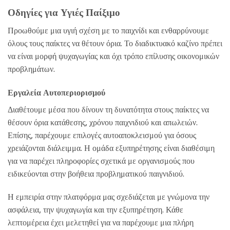
Οδηγίες για Υγιές Παίξιμο
Προωθούμε μια υγιή σχέση με το παιχνίδι και ενθαρρύνουμε
όλους τους παίκτες να θέτουν όρια. Το διαδικτυακό καζίνο πρέπει
να είναι μορφή ψυχαγωγίας και όχι τρόπο επίλυσης οικονομικών
προβλημάτων.
Εργαλεία Αυτοπεριορισμού
Διαθέτουμε μέσα που δίνουν τη δυνατότητα στους παίκτες να
θέσουν όρια κατάθεσης, χρόνου παιχνιδιού και απωλειών.
Επίσης, παρέχουμε επιλογές αυτοαποκλεισμού για όσους
χρειάζονται διάλειμμα. Η ομάδα εξυπηρέτησης είναι διαθέσιμη
για να παρέχει πληροφορίες σχετικά με οργανισμούς που
ειδικεύονται στην βοήθεια προβληματικού παιγνιδιού.
Η εμπειρία στην πλατφόρμα μας σχεδιάζεται με γνώμονα την
ασφάλεια, την ψυχαγωγία και την εξυπηρέτηση. Κάθε
λεπτομέρεια έχει μελετηθεί για να παρέχουμε μια πλήρη