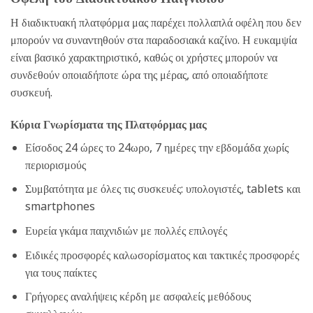
Η διαδικτυακή πλατφόρμα μας παρέχει πολλαπλά οφέλη που δεν
μπορούν να συναντηθούν στα παραδοσιακά καζίνο. Η ευκαμψία
είναι βασικό χαρακτηριστικό, καθώς οι χρήστες μπορούν να
συνδεθούν οποιαδήποτε ώρα της μέρας, από οποιαδήποτε
συσκευή.
Κύρια Γνωρίσματα της Πλατφόρμας μας
Είσοδος 24 ώρες το 24ωρο, 7 ημέρες την εβδομάδα χωρίς
περιορισμούς
Συμβατότητα με όλες τις συσκευές: υπολογιστές, tablets και
smartphones
Ευρεία γκάμα παιχνιδιών με πολλές επιλογές
Ειδικές προσφορές καλωσορίσματος και τακτικές προσφορές
για τους παίκτες
Γρήγορες αναλήψεις κέρδη με ασφαλείς μεθόδους