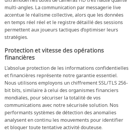
ultramodernes dotés de caméras HD très haute qualité
multi-angles. La communication par messagerie live
accentue le réalisme collective, alors que les données
en temps réel réel et le registre détaillé des sessions
permettent aux joueurs tactiques d’optimiser leurs
stratégies.
Protection et vitesse des opérations
financières
L’absolue protection de les informations confidentielles
et financières représente notre garantie essentiel.
Nous utilisons employons un chiffrement SSL/TLS 256-
bit bits, similaire à celui des organismes financiers
mondiales, pour sécuriser la totalité de vos
communications avec notre sécurisée solution. Nos
performants systèmes de détection des anomalies
analysent en continu les mouvements pour identifier
et bloquer toute tentative activité douteuse.