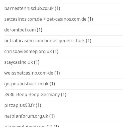
barnestennisclub.co.uk
(1)
zetcasinos.com.de + zet-casinos.com.de
(1)
deromibet.com
(1)
betrallicasino.com bonus generic turk
(1)
chrisdaviesmep.org.uk
(1)
staycasino.uk
(1)
weissbetcasino.com-de
(1)
getpoundsback.co.uk
(1)
3936-Beep Beep Germany
(1)
pizzaplus93.fr
(1)
natplanforum.org.uk
(1)