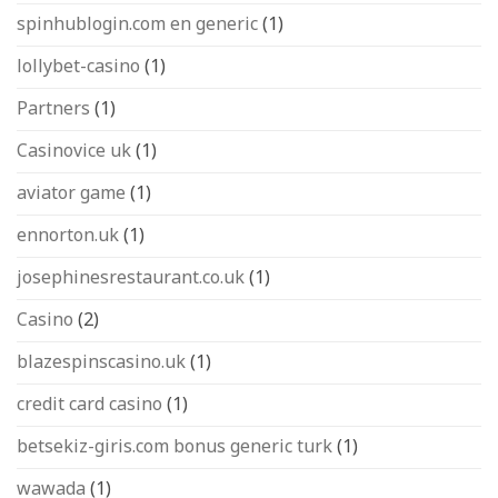
spinhublogin.com en generic
(1)
lollybet-casino
(1)
Partners
(1)
Casinovice uk
(1)
aviator game
(1)
ennorton.uk
(1)
josephinesrestaurant.co.uk
(1)
Casino
(2)
blazespinscasino.uk
(1)
credit card casino
(1)
betsekiz-giris.com bonus generic turk
(1)
wawada
(1)