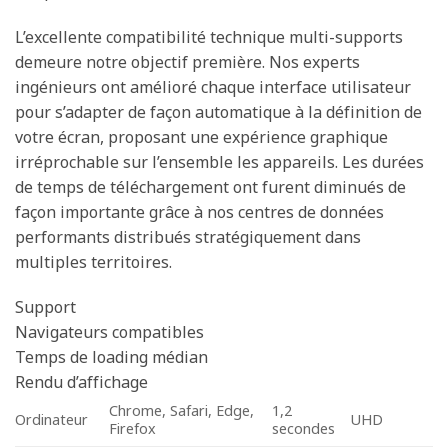
L’excellente compatibilité technique multi-supports
demeure notre objectif première. Nos experts
ingénieurs ont amélioré chaque interface utilisateur
pour s’adapter de façon automatique à la définition de
votre écran, proposant une expérience graphique
irréprochable sur l’ensemble les appareils. Les durées
de temps de téléchargement ont furent diminués de
façon importante grâce à nos centres de données
performants distribués stratégiquement dans
multiples territoires.
Support
Navigateurs compatibles
Temps de loading médian
Rendu d’affichage
Chrome, Safari, Edge,
1,2
Ordinateur
UHD
Firefox
secondes