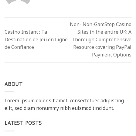
Non- Non-GamStop Casino
Casino Instant : Ta
Sites in the entire UK: A
Destination de Jeu en Ligne
Thorough Comprehensive
de Confiance
Resource covering PayPal
Payment Options
ABOUT
Lorem ipsum dolor sit amet, consectetuer adipiscing
elit, sed diam nonummy nibh euismod tincidunt.
LATEST POSTS