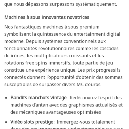
que nous dépassons surpassons systématiquement.
Machines à sous innovantes novatrices
Nos fantastiques machines à sous premium
symbolisent la quintessence du entertainment digital
moderne. Depuis systèmes conventionnels aux
fonctionnalités révolutionnaires comme les cascades
de icônes, les multiplicateurs croissants et les
rotations free spins immersifs, toute partie de jeu
constitue une expérience unique. Les prix progressifs
connectés donnent l’opportunité d’obtenir des sommes
susceptibles de surpasser divers M€ d’euros.
Bandits manchots vintage
: Redécouvrez l’esprit des
machines d’antan avec des graphismes actualisés et
des mécaniques avantageuses optimisées
Vidéo slots prestige
: Immergez-vous totalement