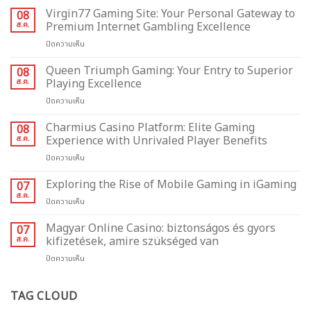
Virgin77 Gaming Site: Your Personal Gateway to
08
ส.ค.
Premium Internet Gambling Excellence
บน
ปิดความเห็น
Virgin77
Gaming
Queen Triumph Gaming: Your Entry to Superior
08
Site:
ส.ค.
Playing Excellence
Your
บน
ปิดความเห็น
Personal
Queen
Gateway
Triumph
Charmius Casino Platform: Elite Gaming
to
08
Gaming:
Premium
ส.ค.
Experience with Unrivaled Player Benefits
Your
Internet
บน
ปิดความเห็น
Entry
Gambling
Charmius
to
Excellence
Casino
Exploring the Rise of Mobile Gaming in iGaming
Superior
07
Platform:
Playing
ส.ค.
บน
ปิดความเห็น
Elite
Excellence
Exploring
Gaming
the
Magyar Online Casino: biztonságos és gyors
07
Experience
Rise
ส.ค.
kifizetések, amire szükséged van
with
of
Unrivaled
บน
ปิดความเห็น
Mobile
Player
Magyar
Gaming
Benefits
Online
in
Casino:
TAG CLOUD
iGaming
biztonságos