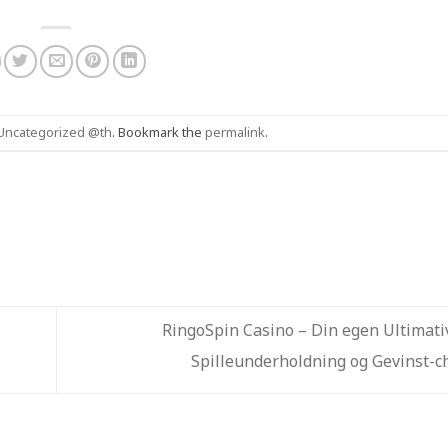
Uncategorized @th
. Bookmark the
permalink
.
RingoSpin Casino – Din egen Ultimativ
Spilleunderholdning og Gevinst-