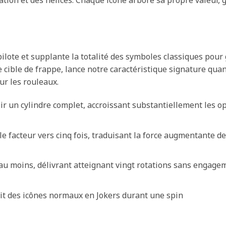
ation et des hélices. Chaque icône arbore sa propre valeur,
ilote et supplante la totalité des symboles classiques pour
 cible de frappe, lance notre caractéristique signature quan
r les rouleaux.
ir un cylindre complet, accroissant substantiellement les o
le facteur vers cinq fois, traduisant la force augmentante de
 au moins, délivrant atteignant vingt rotations sans engage
rtit des icônes normaux en Jokers durant une spin