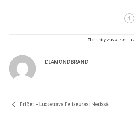
This entry was posted in
DIAMONDBRAND
PriBet – Luotettava Peliseurasi Netissä