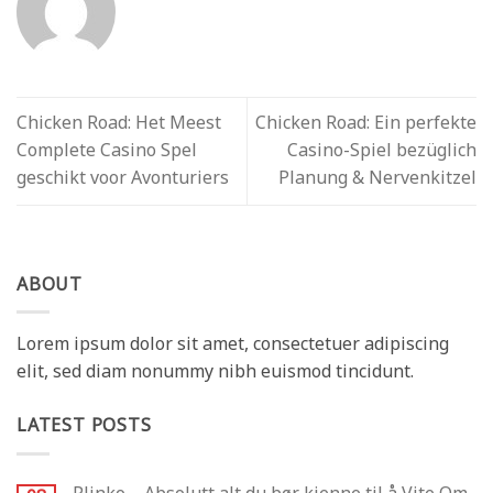
Chicken Road: Het Meest
Chicken Road: Ein perfekte
Complete Casino Spel
Casino-Spiel bezüglich
geschikt voor Avonturiers
Planung & Nervenkitzel
ABOUT
Lorem ipsum dolor sit amet, consectetuer adipiscing
elit, sed diam nonummy nibh euismod tincidunt.
LATEST POSTS