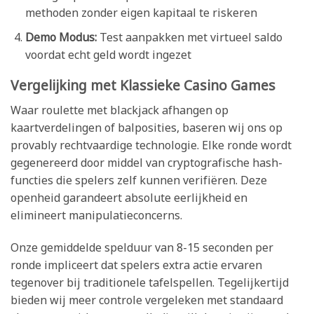
methoden zonder eigen kapitaal te riskeren
Demo Modus:
Test aanpakken met virtueel saldo
voordat echt geld wordt ingezet
Vergelijking met Klassieke Casino Games
Waar roulette met blackjack afhangen op
kaartverdelingen of balposities, baseren wij ons op
provably rechtvaardige technologie. Elke ronde wordt
gegenereerd door middel van cryptografische hash-
functies die spelers zelf kunnen verifiëren. Deze
openheid garandeert absolute eerlijkheid en
elimineert manipulatieconcerns.
Onze gemiddelde spelduur van 8-15 seconden per
ronde impliceert dat spelers extra actie ervaren
tegenover bij traditionele tafelspellen. Tegelijkertijd
bieden wij meer controle vergeleken met standaard