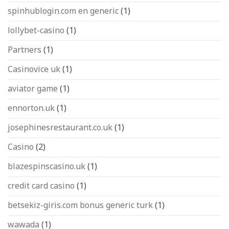
spinhublogin.com en generic
(1)
lollybet-casino
(1)
Partners
(1)
Casinovice uk
(1)
aviator game
(1)
ennorton.uk
(1)
josephinesrestaurant.co.uk
(1)
Casino
(2)
blazespinscasino.uk
(1)
credit card casino
(1)
betsekiz-giris.com bonus generic turk
(1)
wawada
(1)