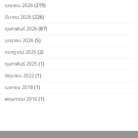
เมษายน 2026
(219)
มีนาคม 2026
(226)
กุมภาพันธ์ 2026
(87)
มกราคม 2026
(5)
กรกฎาคม 2025
(2)
กุมภาพันธ์ 2025
(1)
มิถุนายน 2022
(1)
เมษายน 2018
(1)
พฤษภาคม 2016
(1)