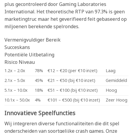
plus gecontroleerd door Gaming Laboratories
International. Het theoretische RTP van 97.3% is geen
marketingtruc maar het geverifieerd feit gebaseerd op
miljoenen berekende spelrondes.
Vermenigvuldiger Bereik
Succeskans
Potentiële Uitbetaling
Risico Niveau
1.2x – 2.0x
78%
€12 – €20 (per €10 inzet)
Laag
2.1x – 5.0x
45%
€21 – €50 (bij €10 inzet)
Gemiddeld
5.1x – 10.0x
18%
€51 – €100 (bij €10 inzet)
Hoog
10.1x – 50.0x
4%
€101 – €500 (bij €10 inzet)
Zeer Hoog
Innovatieve Speelfuncties
Wij integreren diverse functionaliteiten die dit spel
onderscheiden van soortgelijke crash games. Onze