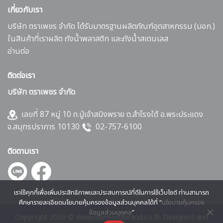
เกี่ยวกับเรา
บริษัท ตราเพชร จำกัด ได้รับมาตรฐานผลิตภัณฑ์อุตสาหกรรม (มอก.)
ในสินค้าที่เราผลิต ถังน้ำพลาสติก และถังน้ำสเตนเลส
อ่านต่อ
ติดต่อเรา
บริษัท ตราเพชร จำกัด
เลขที่ 87 หมู่ 10 ถ.ปู่เจ้าสมิงพราย ต.สำโรงใต้ อ.พระประแดง
จ.สมุทรปราการ 10130
02-757-6100
ติดตามเรา
เราใช้คุกกี้เพื่อเพิ่มประสิทธิภาพและประสบการณ์ที่ดีในการใช้เว็บไซต์ ท่านสามารถ
ศึกษารายละเอียดนโยบายคุ้มครองข้อมูลส่วนบุคคลได้ที่ “
นโยบายคุ้มครอง
ข้อมูลส่วนบุคคล
”
Copyright 2026 © www.diamondbrand.co.th Designed and