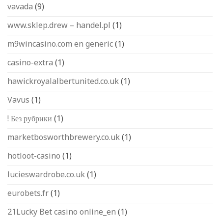
vavada
(9)
www.sklep.drew – handel.pl
(1)
m9wincasino.com en generic
(1)
casino-extra
(1)
hawickroyalalbertunited.co.uk
(1)
Vavus
(1)
! Без рубрики
(1)
marketbosworthbrewery.co.uk
(1)
hotloot-casino
(1)
lucieswardrobe.co.uk
(1)
eurobets.fr
(1)
21Lucky Bet casino online_en
(1)