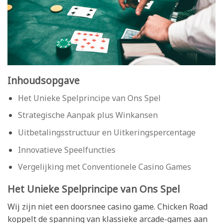
Inhoudsopgave
Het Unieke Spelprincipe van Ons Spel
Strategische Aanpak plus Winkansen
Uitbetalingsstructuur en Uitkeringspercentage
Innovatieve Speelfuncties
Vergelijking met Conventionele Casino Games
Het Unieke Spelprincipe van Ons Spel
Wij zijn niet een doorsnee casino game. Chicken Road
koppelt de spanning van klassieke arcade-games aan