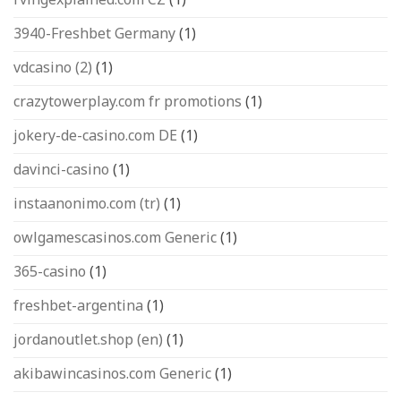
rvingexplained.com CZ
(1)
3940-Freshbet Germany
(1)
vdcasino (2)
(1)
crazytowerplay.com fr promotions
(1)
jokery-de-casino.com DE
(1)
davinci-casino
(1)
instaanonimo.com (tr)
(1)
owlgamescasinos.com Generic
(1)
365-casino
(1)
freshbet-argentina
(1)
jordanoutlet.shop (en)
(1)
akibawincasinos.com Generic
(1)