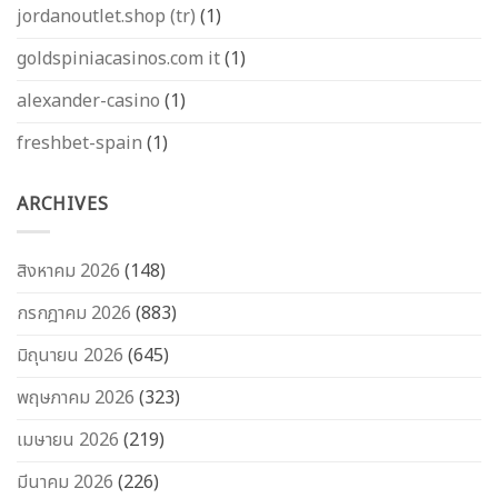
jordanoutlet.shop (tr)
(1)
goldspiniacasinos.com it
(1)
alexander-casino
(1)
freshbet-spain
(1)
ARCHIVES
สิงหาคม 2026
(148)
กรกฎาคม 2026
(883)
มิถุนายน 2026
(645)
พฤษภาคม 2026
(323)
เมษายน 2026
(219)
มีนาคม 2026
(226)