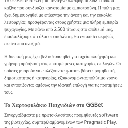
Το
GGBet
αποτελεί μια μοντέρνα πλατφόρμα διαδικτυακού
καζίνο που συνδυάζει καινοτομία με εμπιστοσύνη. Η πύλη μας
έχει δημιουργηθεί με επίκεντρο την άνεση και την ευκολία
λειτουργίας, προσφέροντας στους χρήστες μια πλήρη εμπειρία
ψυχαγωγίας. Με πάνω από 2.500 τίτλους στο απόθεμά μας,
διασφαλίζουμε ότι όλοι οι επισκέπτης θα εντοπίσει ακριβώς
εκείνο που αναζητά.
Η διεπαφή μας έχει βελτιστοποιηθεί για ταχεία πλοήγηση και
γρήγορη πρόσβαση στις προτιμώμενες κατηγορίες επιλογών. Οι
παίκτες μπορούν να επιλέξουν τα games βάσει προμηθευτή,
δημοτικότητας ή κατηγορίας, εξοικονομώντας πολύτιμο χρόνο
και εντοπίζοντας αμέσως την ιδανική επιλογή για τις προτιμήσεις
τους.
Το Χαρτοφυλάκιο Παιχνιδιών στο GGBet
Συνεργαζόμαστε με πρωτοκλασάτους προμηθευτές software
της βιοτεχνίας, συμπεριλαμβανομένων των Pragmatic Play,