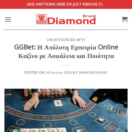
ข้าม
ADD ANYTHING HERE OR JUST REMOVE IT...
ไป
ยัง
เนื้อหา
UNCATEGORIZED @TH
GGBet: Η Απόλυτη Εμπειρία Online
Καζίνο με Ασφάλεια και Ποιότητα
POSTED ON
24 มิถุนายน 2026
BY
DIAMONDBRAND