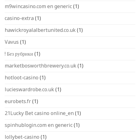
m9wincasino.com en generic
(1)
casino-extra
(1)
hawickroyalalbertunited.co.uk
(1)
Vavus
(1)
! Без рубрики
(1)
marketbosworthbrewery.co.uk
(1)
hotloot-casino
(1)
lucieswardrobe.co.uk
(1)
eurobets.fr
(1)
21Lucky Bet casino online_en
(1)
spinhublogin.com en generic
(1)
lollybet-casino
(1)