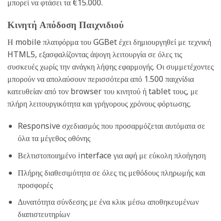
μπορεί να φτάσει τα €15.000.
Κινητή Απόδοση Παιχνιδιού
Η mobile πλατφόρμα του GGBet έχει δημιουργηθεί με τεχνική
HTML5, εξασφαλίζοντας άψογη λειτουργία σε όλες τις
συσκευές χωρίς την ανάγκη λήψης εφαρμογής. Οι συμμετέχοντες
μπορούν να απολαύσουν περισσότερα από 1.500 παιχνίδια
κατευθείαν από τον browser του κινητού ή tablet τους, με
πλήρη λειτουργικότητα και γρήγορους χρόνους φόρτωσης.
Responsive σχεδιασμός που προσαρμόζεται αυτόματα σε
όλα τα μέγεθος οθόνης
Βελτιστοποιημένο interface για αφή με εύκολη πλοήγηση
Πλήρης διαθεσιμότητα σε όλες τις μεθόδους πληρωμής και
προσφορές
Δυνατότητα σύνδεσης με ένα κλικ μέσω αποθηκευμένων
διαπιστευτηρίων