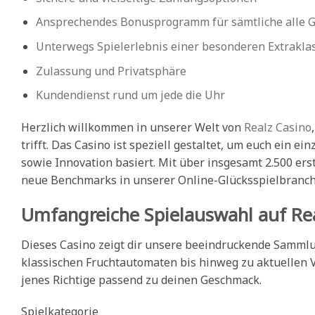
Ansprechendes Bonusprogramm für sämtliche alle 
Unterwegs Spielerlebnis einer besonderen Extrakla
Zulassung und Privatsphäre
Kundendienst rund um jede die Uhr
Herzlich willkommen in unserer Welt von
Realz Casino
trifft. Das Casino ist speziell gestaltet, um euch ein ei
sowie Innovation basiert. Mit über insgesamt 2.500 er
neue Benchmarks in unserer Online-Glücksspielbranch
Umfangreiche Spielauswahl auf Re
Dieses Casino zeigt dir unsere beeindruckende Sammlu
klassischen Fruchtautomaten bis hinweg zu aktuellen V
jenes Richtige passend zu deinen Geschmack.
Spielkategorie