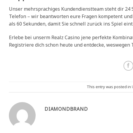
Unser mehrsprachiges Kundendienstteam steht dir 24 Std
Telefon – wir beantworten eure Fragen kompetent und p
als 60 Sekunden, damit Sie schnell zurück ins Spiel ein
Erlebe bei unserm Realz Casino jene perfekte Kombinat
Registriere dich schon heute und entdecke, weswegen 
This entry was posted in
DIAMONDBRAND