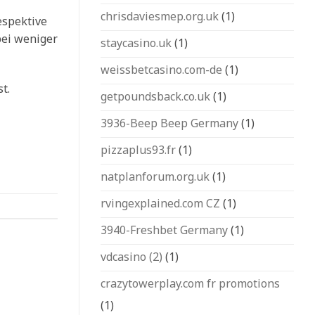
chrisdaviesmep.org.uk
(1)
espektive
bei weniger
staycasino.uk
(1)
weissbetcasino.com-de
(1)
t.
getpoundsback.co.uk
(1)
3936-Beep Beep Germany
(1)
pizzaplus93.fr
(1)
natplanforum.org.uk
(1)
rvingexplained.com CZ
(1)
3940-Freshbet Germany
(1)
vdcasino (2)
(1)
crazytowerplay.com fr promotions
(1)