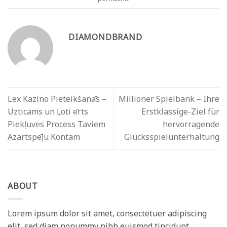
DIAMONDBRAND
Lex Kazino Pieteikšanās –
Millioner Spielbank – Ihre
Uzticams un Ļoti ērts
Erstklassige-Ziel für
Piekļuves Process Taviem
hervorragende
Azartspēļu Kontam
Glücksspielunterhaltung
ABOUT
Lorem ipsum dolor sit amet, consectetuer adipiscing
elit, sed diam nonummy nibh euismod tincidunt.