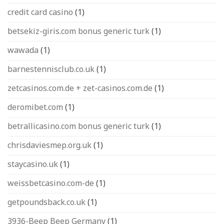
credit card casino
(1)
betsekiz-giris.com bonus generic turk
(1)
wawada
(1)
barnestennisclub.co.uk
(1)
zetcasinos.com.de + zet-casinos.com.de
(1)
deromibet.com
(1)
betrallicasino.com bonus generic turk
(1)
chrisdaviesmep.org.uk
(1)
staycasino.uk
(1)
weissbetcasino.com-de
(1)
getpoundsback.co.uk
(1)
3936-Beep Beep Germany
(1)