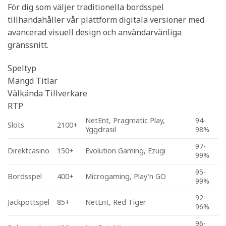
För dig som väljer traditionella bordsspel
tillhandahåller vår plattform digitala versioner med
avancerad visuell design och användarvänliga
gränssnitt.
Speltyp
Mängd Titlar
Välkända Tillverkare
RTP
NetEnt, Pragmatic Play,
94-
Slots
2100+
Yggdrasil
98%
97-
Direktcasino
150+
Evolution Gaming, Ezugi
99%
95-
Bordsspel
400+
Microgaming, Play’n GO
99%
92-
Jackpottspel
85+
NetEnt, Red Tiger
96%
96-