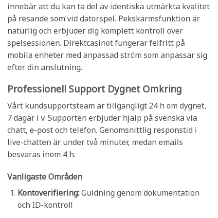
innebär att du kan ta del av identiska utmärkta kvalitet
på resande som vid datorspel. Pekskärmsfunktion är
naturlig och erbjuder dig komplett kontroll över
spelsessionen. Direktcasinot fungerar felfritt på
mobila enheter med anpassad ström som anpassar sig
efter din anslutning.
Professionell Support Dygnet Omkring
Vårt kundsupportsteam är tillgängligt 24 h om dygnet,
7 dagar i v. Supporten erbjuder hjälp på svenska via
chatt, e-post och telefon. Genomsnittlig responstid i
live-chatten är under två minuter, medan emails
besvaras inom 4 h.
Vanligaste Områden
Kontoverifiering:
Guidning genom dokumentation
och ID-kontroll