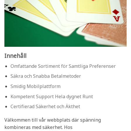
Innehåll
Omfattande Sortiment för Samtliga Preferenser
Säkra och Snabba Betalmetoder
Smidig Mobilplattform
Kompetent Support Hela dygnet Runt
Certifierad Säkerhet och Äkthet
Välkommen till vår webbplats där spänning
kombineras med säkerhet. Hos