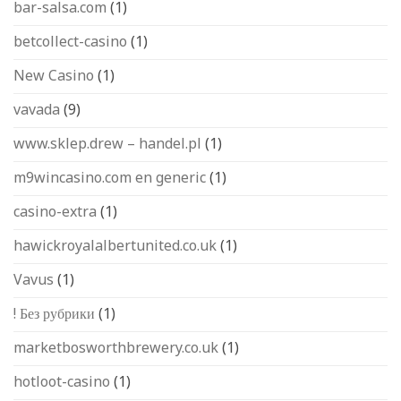
bar-salsa.com
(1)
betcollect-casino
(1)
New Casino
(1)
vavada
(9)
www.sklep.drew – handel.pl
(1)
m9wincasino.com en generic
(1)
casino-extra
(1)
hawickroyalalbertunited.co.uk
(1)
Vavus
(1)
! Без рубрики
(1)
marketbosworthbrewery.co.uk
(1)
hotloot-casino
(1)