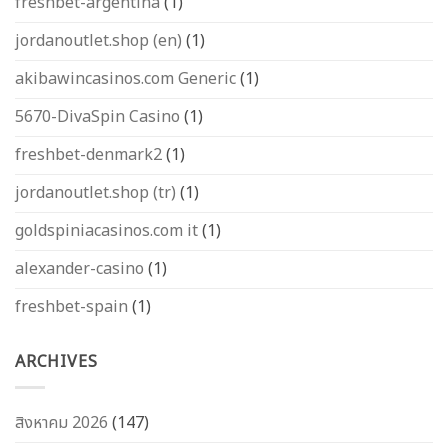
freshbet-argentina
(1)
jordanoutlet.shop (en)
(1)
akibawincasinos.com Generic
(1)
5670-DivaSpin Casino
(1)
freshbet-denmark2
(1)
jordanoutlet.shop (tr)
(1)
goldspiniacasinos.com it
(1)
alexander-casino
(1)
freshbet-spain
(1)
ARCHIVES
สิงหาคม 2026
(147)