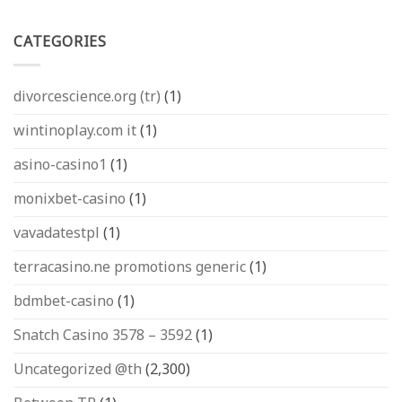
in
2026
CATEGORIES
divorcescience.org (tr)
(1)
wintinoplay.com it
(1)
asino-casino1
(1)
monixbet-casino
(1)
vavadatestpl
(1)
terracasino.ne promotions generic
(1)
bdmbet-casino
(1)
Snatch Casino 3578 – 3592
(1)
Uncategorized @th
(2,300)