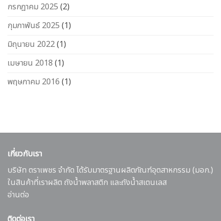
กรกฎาคม 2025
(2)
กุมภาพันธ์ 2025
(1)
มิถุนายน 2022
(1)
เมษายน 2018
(1)
พฤษภาคม 2016
(1)
เกี่ยวกับเรา
บริษัท ตราเพชร จำกัด ได้รับมาตรฐานผลิตภัณฑ์อุตสาหกรรม (มอก.)
ในสินค้าที่เราผลิต ถังน้ำพลาสติก และถังน้ำสเตนเลส
อ่านต่อ
ติดต่อเรา