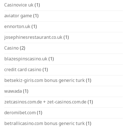
Casinovice uk
(1)
aviator game
(1)
ennorton.uk
(1)
josephinesrestaurant.co.uk
(1)
Casino
(2)
blazespinscasino.uk
(1)
credit card casino
(1)
betsekiz-giris.com bonus generic turk
(1)
wawada
(1)
zetcasinos.com.de + zet-casinos.com.de
(1)
deromibet.com
(1)
betrallicasino.com bonus generic turk
(1)