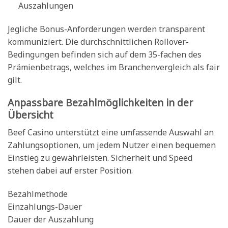
Auszahlungen
Jegliche Bonus-Anforderungen werden transparent
kommuniziert. Die durchschnittlichen Rollover-
Bedingungen befinden sich auf dem 35-fachen des
Prämienbetrags, welches im Branchenvergleich als fair
gilt.
Anpassbare Bezahlmöglichkeiten in der
Übersicht
Beef Casino unterstützt eine umfassende Auswahl an
Zahlungsoptionen, um jedem Nutzer einen bequemen
Einstieg zu gewährleisten. Sicherheit und Speed
stehen dabei auf erster Position.
Bezahlmethode
Einzahlungs-Dauer
Dauer der Auszahlung