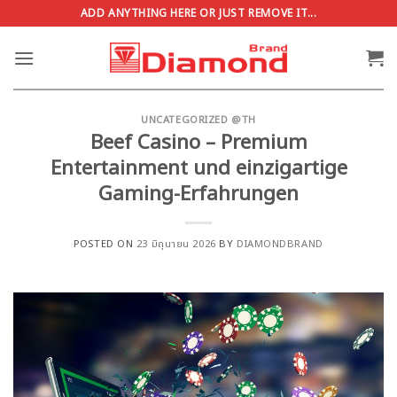
ข้าม
ADD ANYTHING HERE OR JUST REMOVE IT...
ไป
ยัง
เนื้อหา
UNCATEGORIZED @TH
Beef Casino – Premium
Entertainment und einzigartige
Gaming-Erfahrungen
POSTED ON
23 มิถุนายน 2026
BY
DIAMONDBRAND