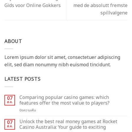
Gids voor Online Gokkers
med de absolutt fremste
spillvalgene
ABOUT
Lorem ipsum dolor sit amet, consectetuer adipiscing
elit, sed diam nonummy nibh euismod tincidunt.
LATEST POSTS
Comparing popular casino games: which
07
ส.ค.
features offer the most value to players?
บน
ปิดความเห็น
Comparing
popular
Unlock the best real money games at Rocket
07
casino
ส.ค.
Casino Australia: Your guide to exciting
games: