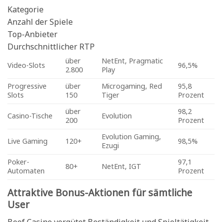
Kategorie
Anzahl der Spiele
Top-Anbieter
Durchschnittlicher RTP
über
NetEnt, Pragmatic
Video-Slots
96,5%
2.800
Play
Progressive
über
Microgaming, Red
95,8
Slots
150
Tiger
Prozent
über
98,2
Casino-Tische
Evolution
200
Prozent
Evolution Gaming,
Live Gaming
120+
98,5%
Ezugi
Poker-
97,1
80+
NetEnt, IGT
Automaten
Prozent
Attraktive Bonus-Aktionen für sämtliche
User