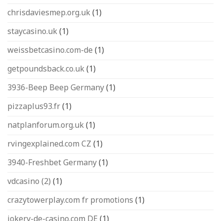
chrisdaviesmep.org.uk
(1)
staycasino.uk
(1)
weissbetcasino.com-de
(1)
getpoundsback.co.uk
(1)
3936-Beep Beep Germany
(1)
pizzaplus93.fr
(1)
natplanforum.org.uk
(1)
rvingexplained.com CZ
(1)
3940-Freshbet Germany
(1)
vdcasino (2)
(1)
crazytowerplay.com fr promotions
(1)
jokery-de-casino.com DE
(1)