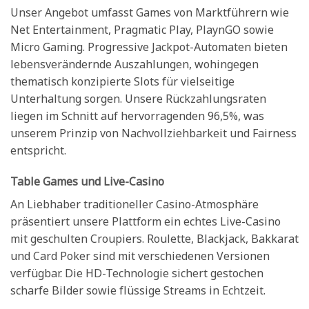
Unser Angebot umfasst Games von Marktführern wie
Net Entertainment, Pragmatic Play, PlaynGO sowie
Micro Gaming. Progressive Jackpot-Automaten bieten
lebensverändernde Auszahlungen, wohingegen
thematisch konzipierte Slots für vielseitige
Unterhaltung sorgen. Unsere Rückzahlungsraten
liegen im Schnitt auf hervorragenden 96,5%, was
unserem Prinzip von Nachvollziehbarkeit und Fairness
entspricht.
Table Games und Live-Casino
An Liebhaber traditioneller Casino-Atmosphäre
präsentiert unsere Plattform ein echtes Live-Casino
mit geschulten Croupiers. Roulette, Blackjack, Bakkarat
und Card Poker sind mit verschiedenen Versionen
verfügbar. Die HD-Technologie sichert gestochen
scharfe Bilder sowie flüssige Streams in Echtzeit.