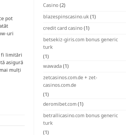
Casino
(2)
blazespinscasino.uk
(1)
ce pot
atât
credit card casino
(1)
how-uri
betsekiz-giris.com bonus generic
turk
i limitări
(1)
ată asigură
wawada
(1)
 mai mulți
zetcasinos.com.de + zet-
casinos.com.de
(1)
deromibet.com
(1)
betrallicasino.com bonus generic
turk
(1)