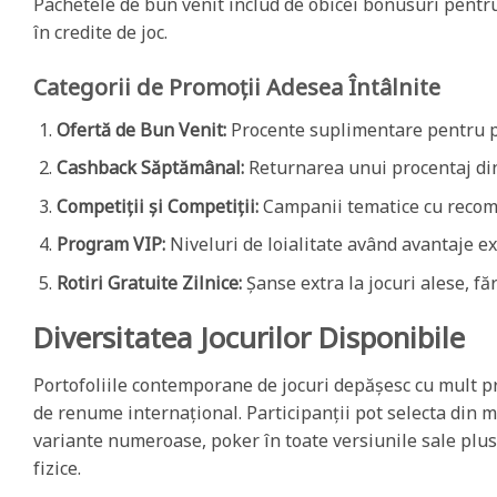
Pachetele de bun venit includ de obicei bonusuri pentru d
în credite de joc.
Categorii de Promoții Adesea Întâlnite
Ofertă de Bun Venit:
Procente suplimentare pentru pr
Cashback Săptămânal:
Returnarea unui procentaj din 
Competiții și Competiții:
Campanii tematice cu recomp
Program VIP:
Niveluri de loialitate având avantaje ex
Rotiri Gratuite Zilnice:
Șanse extra la jocuri alese, f
Diversitatea Jocurilor Disponibile
Portofoliile contemporane de jocuri depășesc cu mult pr
de renume internațional. Participanții pot selecta din mi
variante numeroase, poker în toate versiunile sale plus
fizice.