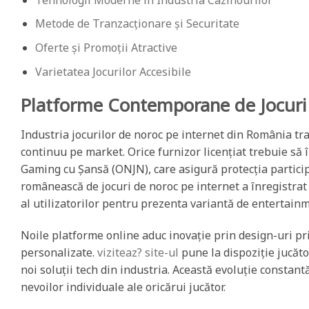
Tehnologii Moderne în Industria Cazinourilor
Metode de Tranzacționare și Securitate
Oferte și Promoții Atractive
Varietatea Jocurilor Accesibile
Platforme Contemporane de Jocuri
Industria jocurilor de noroc pe internet din România tr
continuu pe market. Orice furnizor licențiat trebuie s
Gaming cu Șansă (ONJN), care asigură protecția participan
românească de jocuri de noroc pe internet a înregistrat 
al utilizatorilor pentru prezenta variantă de entertain
Noile platforme online aduc inovație prin design-uri pr
personalizate.
viziteaz? site-ul
pune la dispoziție jucăto
noi soluții tech din industria. Această evoluție constan
nevoilor individuale ale oricărui jucător.