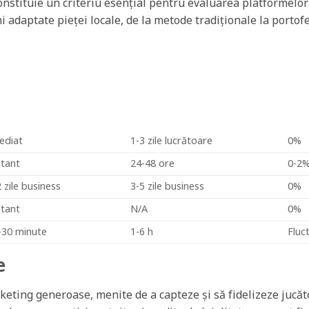
onstituie un criteriu esențial pentru evaluarea platformelor
adaptate pieței locale, de la metode tradiționale la portofe
ediat
1-3 zile lucrătoare
0%
stant
24-48 ore
0-2
2 zile business
3-5 zile business
0%
stant
N/A
0%
-30 minute
1-6 h
Fluc
e
eting generoase, menite de a capteze și să fidelizeze jucăto