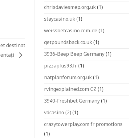
chrisdaviesmep.org.uk
(1)
staycasino.uk
(1)
weissbetcasino.com-de
(1)
getpoundsback.co.uk
(1)
et destinat
3936-Beep Beep Germany
(1)
mentați
pizzaplus93.fr
(1)
natplanforum.org.uk
(1)
rvingexplained.com CZ
(1)
3940-Freshbet Germany
(1)
vdcasino (2)
(1)
crazytowerplay.com fr promotions
(1)