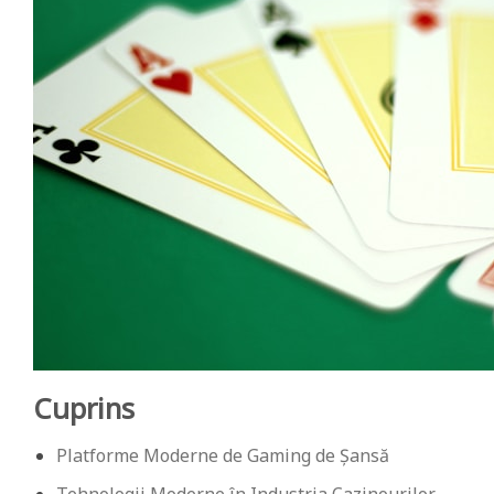
Cuprins
Platforme Moderne de Gaming de Șansă