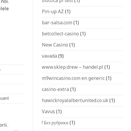
slottica pl test
(1)
 noi.
lele
Pin-up AZ
(1)
bar-salsa.com
(1)
betcollect-casino
(1)
New Casino
(1)
vavada
(9)
www.sklep.drew – handel.pl
(1)
%
m9wincasino.com en generic
(1)
casino-extra
(1)
tuant
hawickroyalalbertunited.co.uk
(1)
Vavus
(1)
! Без рубрики
(1)
rii.