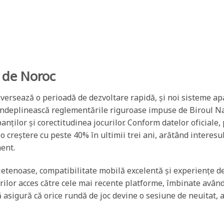
 de Noroc
aversează o perioadă de dezvoltare rapidă, și noi sisteme ap
ă îndeplinească reglementările riguroase impuse de Biroul N
ților și corectitudinea jocurilor. Conform datelor oficiale, 
o creștere cu peste 40% în ultimii trei ani, arătând interesu
ment.
ietenoase, compatibilitate mobilă excelentă și experiențe de
rilor acces către cele mai recente platforme, îmbinate avân
tă asigură că orice rundă de joc devine o sesiune de neuitat,