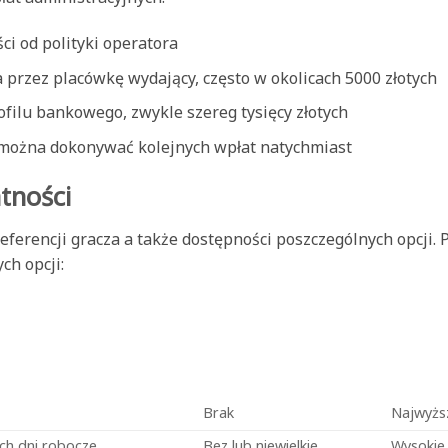
ci od polityki operatora
 przez placówkę wydający, często w okolicach 5000 złotych
ilu bankowego, zwykle szereg tysięcy złotych
 można dokonywać kolejnych wpłat natychmiast
tności
ferencji gracza a także dostępności poszczególnych opcji. 
ch opcji:
Brak
Najwyżs
ch dni robocze
Bez lub niewielkie
Wysokie