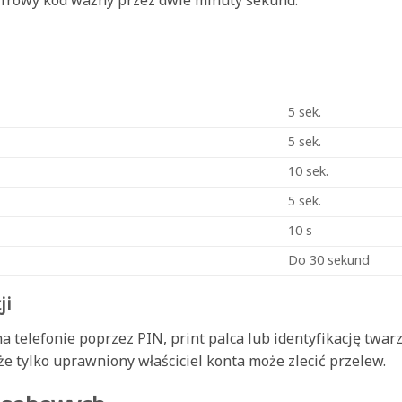
yfrowy kod ważny przez dwie minuty sekund.
5 sek.
5 sek.
10 sek.
5 sek.
10 s
Do 30 sekund
ji
 telefonie poprzez PIN, print palca lub identyfikację twarz
 tylko uprawniony właściciel konta może zlecić przelew.