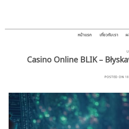
ข้าม
ไป
ยัง
เนื้อหา
หน้าแรก
เกี่ยวกับเรา
ผ
U
Casino Online BLIK – Błysk
POSTED ON
18