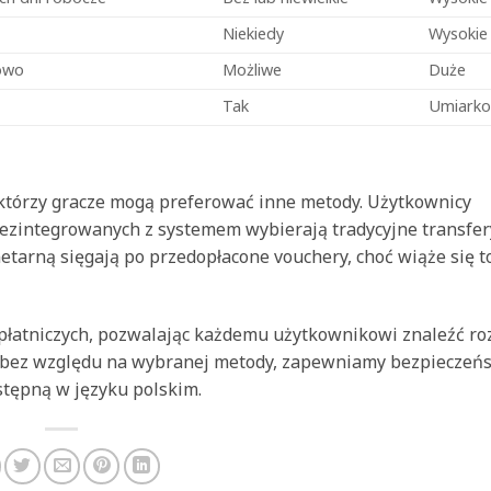
Niekiedy
Wysokie
owo
Możliwe
Duże
Tak
Umiark
ektórzy gracze mogą preferować inne metody. Użytkownicy
ezintegrowanych z systemem wybierają tradycyjne transfer
tarną sięgają po przedopłacone vouchery, choć wiąże się t
płatniczych, pozwalając każdemu użytkownikowi znaleźć ro
e bez względu na wybranej metody, zapewniamy bezpieczeń
stępną w języku polskim.