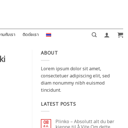
งานกับเรา
ติดต่อเรา
ABOUT
ki
Lorem ipsum dolor sit amet,
consectetuer adipiscing elit, sed
diam nonummy nibh euismod
tincidunt.
LATEST POSTS
Plinko – Absolutt alt du bør
08
ส.ค.
kjenne til å Vite Om dette