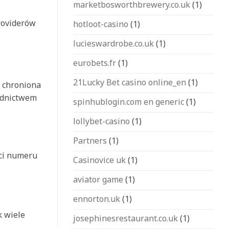
marketbosworthbrewery.co.uk
(1)
roviderów
hotloot-casino
(1)
lucieswardrobe.co.uk
(1)
eurobets.fr
(1)
21Lucky Bet casino online_en
(1)
a chroniona
ednictwem
spinhublogin.com en generic
(1)
lollybet-casino
(1)
Partners
(1)
ści numeru
Casinovice uk
(1)
aviator game
(1)
ennorton.uk
(1)
k wiele
josephinesrestaurant.co.uk
(1)