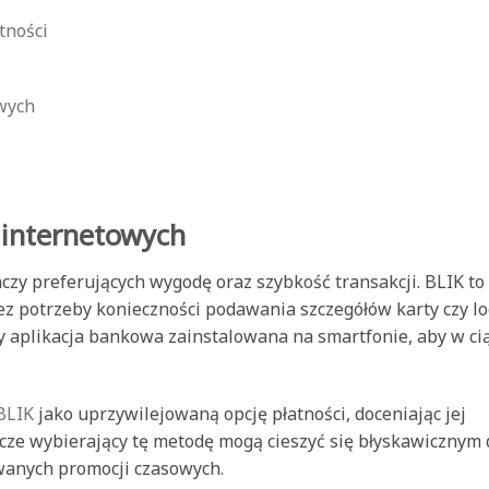
tności
wych
 internetowych
aczy preferujących wygodę oraz szybkość transakcji. BLIK to
ez potrzeby konieczności podawania szczegółów karty czy l
y aplikacja bankowa zainstalowana na smartfonie, aby w ci
BLIK
jako uprzywilejowaną opcję płatności, doceniając jej
cze wybierający tę metodę mogą cieszyć się błyskawicznym
owanych promocji czasowych.