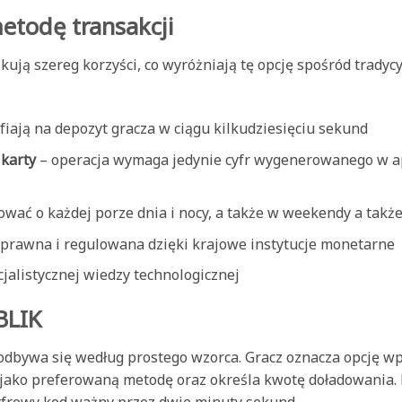
etodę transakcji
kują szereg korzyści, co wyróżniają tę opcję spośród tradyc
fiają na depozyt gracza w ciągu kilkudziesięciu sekund
karty
– operacja wymaga jedynie cyfr wygenerowanego w a
wać o każdej porze dnia i nocy, a także w weekendy a takż
 prawna i regulowana dzięki krajowe instytucje monetarne
alistycznej wiedzy technologicznej
BLIK
dbywa się według prostego wzorca. Gracz oznacza opcję wp
 jako preferowaną metodę oraz określa kwotę doładowania.