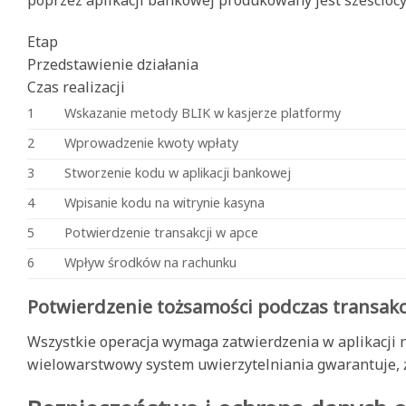
poprzez aplikacji bankowej produkowany jest sześcioc
Etap
Przedstawienie działania
Czas realizacji
1
Wskazanie metody BLIK w kasjerze platformy
2
Wprowadzenie kwoty wpłaty
3
Stworzenie kodu w aplikacji bankowej
4
Wpisanie kodu na witrynie kasyna
5
Potwierdzenie transakcji w apce
6
Wpływ środków na rachunku
Potwierdzenie tożsamości podczas transakc
Wszystkie operacja wymaga zatwierdzenia w aplikacji na
wielowarstwowy system uwierzytelniania gwarantuje, że