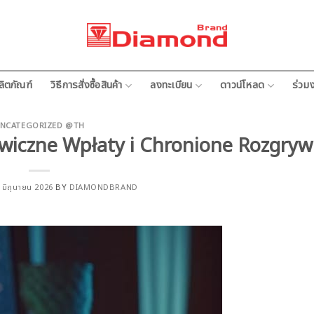
ลิตภัณฑ์
วิธีการสั่งซื้อสินค้า
ลงทะเบียน
ดาวน์โหลด
ร่วม
NCATEGORIZED @TH
awiczne Wpłaty i Chronione Rozgryw
 มิถุนายน 2026
BY
DIAMONDBRAND