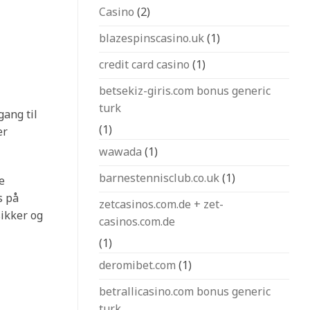
Casino
(2)
blazespinscasino.uk
(1)
credit card casino
(1)
betsekiz-giris.com bonus generic
turk
gang til
(1)
er
wawada
(1)
barnestennisclub.co.uk
(1)
e
s på
zetcasinos.com.de + zet-
sikker og
casinos.com.de
(1)
deromibet.com
(1)
betrallicasino.com bonus generic
turk