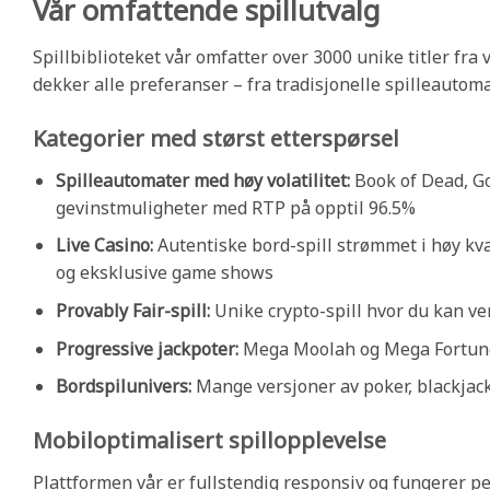
Vår omfattende spillutvalg
Spillbiblioteket vår omfatter over 3000 unike titler f
dekker alle preferanser – fra tradisjonelle spilleautoma
Kategorier med størst etterspørsel
Spilleautomater med høy volatilitet:
Book of Dead, Go
gevinstmuligheter med RTP på opptil 96.5%
Live Casino:
Autentiske bord-spill strømmet i høy kval
og eksklusive game shows
Provably Fair-spill:
Unike crypto-spill hvor du kan ver
Progressive jackpoter:
Mega Moolah og Mega Fortune 
Bordspilunivers:
Mange versjoner av poker, blackjack
Mobiloptimalisert spillopplevelse
Plattformen vår er fullstendig responsiv og fungerer per