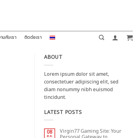
งานกับเรา
ติดต่อเรา
ABOUT
Lorem ipsum dolor sit amet,
consectetuer adipiscing elit, sed
diam nonummy nibh euismod
tincidunt.
LATEST POSTS
Virgin77 Gaming Site: Your
08
ส.ค.
Personal Gateway to