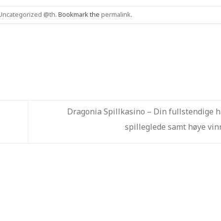
Uncategorized @th
. Bookmark the
permalink
.
Dragonia Spillkasino – Din fullstendige
spilleglede samt høye vi