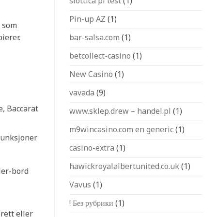
slottica pl test
(1)
Pin-up AZ
(1)
g som
ierer.
bar-salsa.com
(1)
betcollect-casino
(1)
New Casino
(1)
vavada
(9)
e, Baccarat
www.sklep.drew – handel.pl
(1)
m9wincasino.com en generic
(1)
-funksjoner
casino-extra
(1)
hawickroyalalbertunited.co.uk
(1)
ler-bord
Vavus
(1)
! Без рубрики
(1)
rett eller