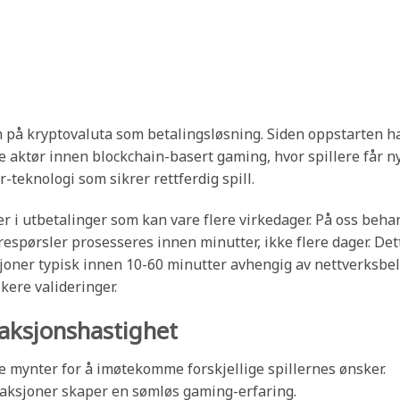
n på kryptovaluta som betalingsløsning. Siden oppstarten h
 aktør innen blockchain-basert gaming, hvor spillere får n
r-teknologi som sikrer rettferdig spill.
er i utbetalinger som kan vare flere virkedager. På oss beha
espørsler prosesseres innen minutter, ikke flere dager. Det
joner typisk innen 10-60 minutter avhengig av nettverksbel
kere valideringer.
saksjonshastighet
e mynter for å imøtekomme forskjellige spillernes ønsker.
saksjoner skaper en sømløs gaming-erfaring.