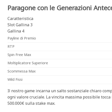
Paragone con le Generazioni Antec
Caratteristica
Slot Gallina 3
Gallina 4
Payline di Premio
RTP
Spin Free Max
Moltiplicatore Superiore
Scommessa Max
Wild Fissi
Il nostro game incarna un salto sostanziale chiaro comp
ogni valore cruciale. La vincita massima possibile tocca 
500.000€ sulla stake max.