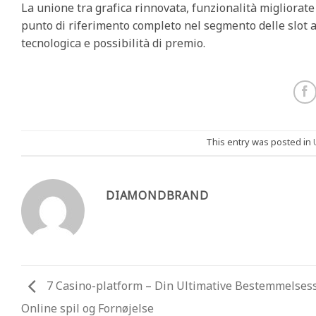
La unione tra grafica rinnovata, funzionalità migliorate
punto di riferimento completo nel segmento delle slot a
tecnologica e possibilità di premio.
This entry was posted in
DIAMONDBRAND
7 Casino-platform – Din Ultimative Bestemmelsesst
Online spil og Fornøjelse