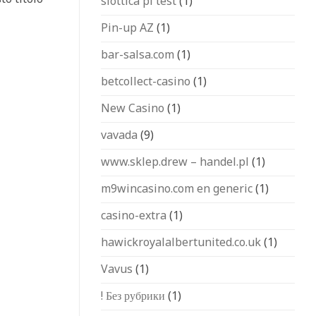
slottica pl test
(1)
Pin-up AZ
(1)
bar-salsa.com
(1)
betcollect-casino
(1)
New Casino
(1)
vavada
(9)
www.sklep.drew – handel.pl
(1)
m9wincasino.com en generic
(1)
casino-extra
(1)
hawickroyalalbertunited.co.uk
(1)
Vavus
(1)
! Без рубрики
(1)