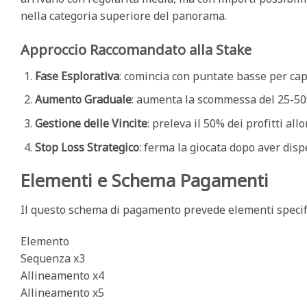
nella categoria superiore del panorama.
Approccio Raccomandato alla Stake
Fase Esplorativa
: comincia con puntate basse per capi
Aumento Graduale
: aumenta la scommessa del 25-5
Gestione delle Vincite
: preleva il 50% dei profitti al
Stop Loss Strategico
: ferma la giocata dopo aver disp
Elementi e Schema Pagamenti
Il questo schema di pagamento prevede elementi specifici
Elemento
Sequenza x3
Allineamento x4
Allineamento x5