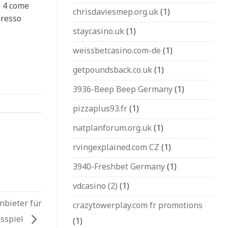
a 4 come
chrisdaviesmep.org.uk
(1)
gresso
staycasino.uk
(1)
weissbetcasino.com-de
(1)
getpoundsback.co.uk
(1)
3936-Beep Beep Germany
(1)
pizzaplus93.fr
(1)
natplanforum.org.uk
(1)
rvingexplained.com CZ
(1)
3940-Freshbet Germany
(1)
vdcasino (2)
(1)
nbieter für
crazytowerplay.com fr promotions
ksspiel
(1)