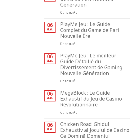
Génération
บน
ปิดความเห็น
PlayMe
:
PlayMe Jeu : Le Guide
06
Le
ส.ค.
Complet du Game de Pari
Guide
Nouvelle Ère
Complet
บน
ปิดความเห็น
du
PlayMe
Game
Jeu
de
PlayMe Jeu : Le meilleur
06
:
Pari
ส.ค.
Guide Détaillé du
Le
Nouvelle
Divertissement de Gaming
Guide
Génération
Nouvelle Génération
Complet
du
บน
ปิดความเห็น
Game
PlayMe
de
Jeu
MegaBlock : Le Guide
06
Pari
:
ส.ค.
Exhaustif du Jeu de Casino
Nouvelle
Le
Révolutionnaire
Ère
meilleur
บน
ปิดความเห็น
Guide
MegaBlock
Détaillé
:
du
Chicken Road: Ghidul
06
Le
Divertissement
ส.ค.
Exhaustiv al Jocului de Cazino
Guide
de
Ce Domină Domeniul
Exhaustif
Gaming