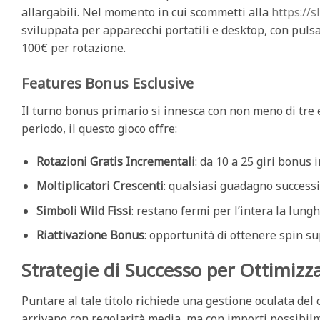
allargabili. Nel momento in cui scommetti alla
https://sl
sviluppata per apparecchi portatili e desktop, con puls
100€ per rotazione.
Features Bonus Esclusive
Il turno bonus primario si innesca con non meno di tre 
periodo, il questo gioco offre:
Rotazioni Gratis Incrementali
: da 10 a 25 giri bonus
Moltiplicatori Crescenti
: qualsiasi guadagno successiv
Simboli Wild Fissi
: restano fermi per l’intera la lung
Riattivazione Bonus
: opportunità di ottenere spin s
Strategie di Successo per Ottimizza
Puntare al tale titolo richiede una gestione oculata del c
arrivano con regolarità media, ma con importi possibilm