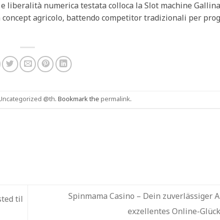
 e liberalità numerica testata colloca la Slot machine Gallin
 concept agricolo, battendo competitor tradizionali per pro
Uncategorized @th
. Bookmark the
permalink
.
Spinmama Casino – Dein zuverlässiger A
ed til
exzellentes Online-Glüc