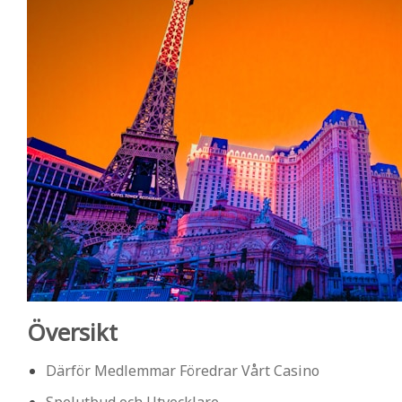
Översikt
Därför Medlemmar Föredrar Vårt Casino