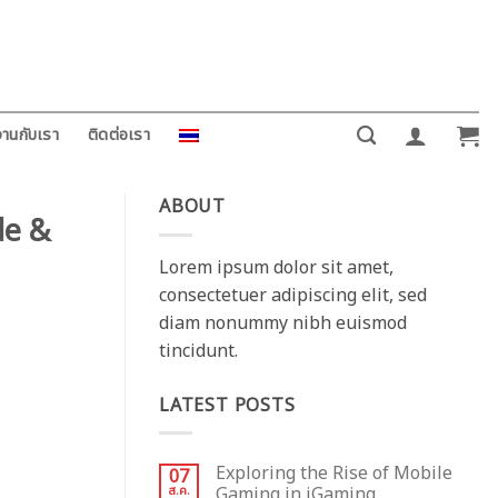
งานกับเรา
ติดต่อเรา
ABOUT
de &
Lorem ipsum dolor sit amet,
consectetuer adipiscing elit, sed
diam nonummy nibh euismod
tincidunt.
LATEST POSTS
Exploring the Rise of Mobile
07
ส.ค.
Gaming in iGaming