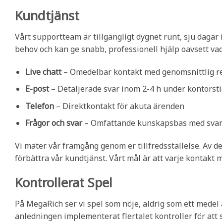
Kundtjänst
Vårt supportteam är tillgängligt dygnet runt, sju dagar
behov och kan ge snabb, professionell hjälp oavsett vad 
Live chatt
– Omedelbar kontakt med genomsnittlig r
E-post
– Detaljerade svar inom 2-4 h under kontorst
Telefon
– Direktkontakt för akuta ärenden
Frågor och svar
– Omfattande kunskapsbas med svar 
Vi mäter vår framgång genom er tillfredsställelse. Av d
förbättra vår kundtjänst. Vårt mål är att varje kontak
Kontrollerat Spel
På MegaRich ser vi spel som nöje, aldrig som ett medel a
anledningen implementerat flertalet kontroller för att s