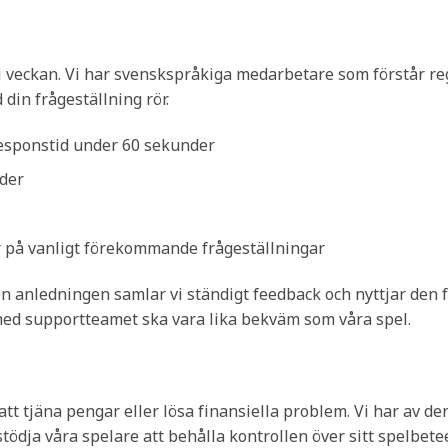
 i veckan. Vi har svenskspråkiga medarbetare som förstår re
din frågeställning rör.
esponstid under 60 sekunder
ider
på vanligt förekommande frågeställningar
en anledningen samlar vi ständigt feedback och nyttjar den f
t med supportteamet ska vara lika bekväm som våra spel.
tt tjäna pengar eller lösa finansiella problem. Vi har av de
tödja våra spelare att behålla kontrollen över sitt spelbete