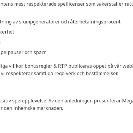
ntens mest respekterade spellicenser som säkerställer rätt
tning av slumpgeneratorer och återbetalningsprocent
kerhet
g
spelpauser och spärr
iga villkor, bonusregler & RTP publiceras öppet på vår webb
 vi respekterar samtliga regelverk och bestämmelser.
ositiv spelupplevelse. Av den anledningen presenterar Meg
för den inhemska marknaden.