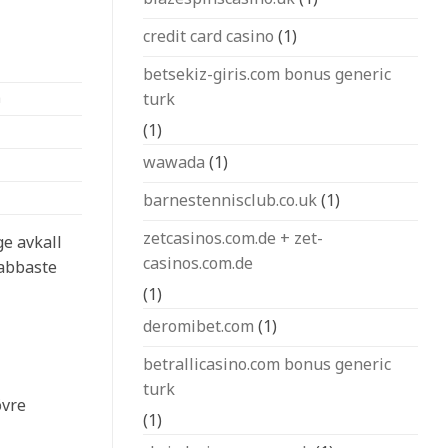
credit card casino
(1)
betsekiz-giris.com bonus generic
turk
h
(1)
wawada
(1)
barnestennisclub.co.uk
(1)
zetcasinos.com.de + zet-
ge avkall
casinos.com.de
nabbaste
(1)
deromibet.com
(1)
betrallicasino.com bonus generic
turk
övre
(1)