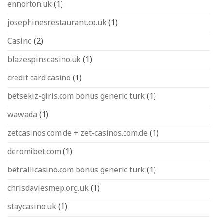
ennorton.uk
(1)
josephinesrestaurant.co.uk
(1)
Casino
(2)
blazespinscasino.uk
(1)
credit card casino
(1)
betsekiz-giris.com bonus generic turk
(1)
wawada
(1)
zetcasinos.com.de + zet-casinos.com.de
(1)
deromibet.com
(1)
betrallicasino.com bonus generic turk
(1)
chrisdaviesmep.org.uk
(1)
staycasino.uk
(1)