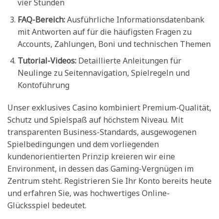
vier Stunden
FAQ-Bereich:
Ausführliche Informationsdatenbank
mit Antworten auf für die häufigsten Fragen zu
Accounts, Zahlungen, Boni und technischen Themen
Tutorial-Videos:
Detaillierte Anleitungen für
Neulinge zu Seitennavigation, Spielregeln und
Kontoführung
Unser exklusives Casino kombiniert Premium-Qualität,
Schutz und Spielspaß auf höchstem Niveau. Mit
transparenten Business-Standards, ausgewogenen
Spielbedingungen und dem vorliegenden
kundenorientierten Prinzip kreieren wir eine
Environment, in dessen das Gaming-Vergnügen im
Zentrum steht. Registrieren Sie Ihr Konto bereits heute
und erfahren Sie, was hochwertiges Online-
Glücksspiel bedeutet.