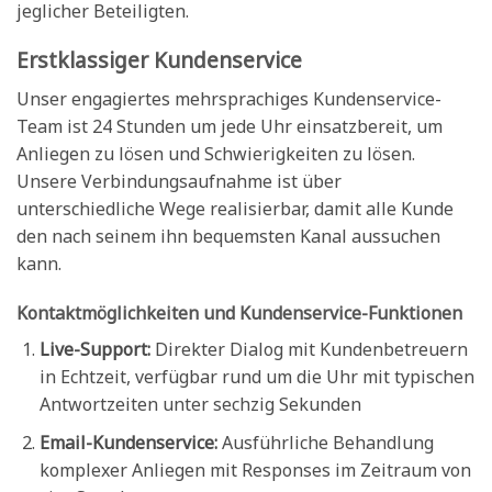
jeglicher Beteiligten.
Erstklassiger Kundenservice
Unser engagiertes mehrsprachiges Kundenservice-
Team ist 24 Stunden um jede Uhr einsatzbereit, um
Anliegen zu lösen und Schwierigkeiten zu lösen.
Unsere Verbindungsaufnahme ist über
unterschiedliche Wege realisierbar, damit alle Kunde
den nach seinem ihn bequemsten Kanal aussuchen
kann.
Kontaktmöglichkeiten und Kundenservice-Funktionen
Live-Support:
Direkter Dialog mit Kundenbetreuern
in Echtzeit, verfügbar rund um die Uhr mit typischen
Antwortzeiten unter sechzig Sekunden
Email-Kundenservice:
Ausführliche Behandlung
komplexer Anliegen mit Responses im Zeitraum von