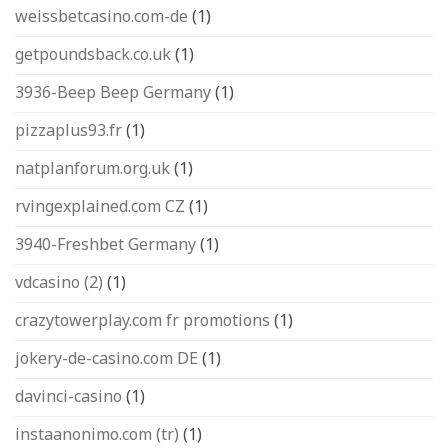
weissbetcasino.com-de
(1)
getpoundsback.co.uk
(1)
3936-Beep Beep Germany
(1)
pizzaplus93.fr
(1)
natplanforum.org.uk
(1)
rvingexplained.com CZ
(1)
3940-Freshbet Germany
(1)
vdcasino (2)
(1)
crazytowerplay.com fr promotions
(1)
jokery-de-casino.com DE
(1)
davinci-casino
(1)
instaanonimo.com (tr)
(1)