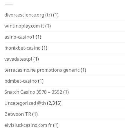
divorcescience.org (tr)
(1)
wintinoplay.com it
(1)
asino-casino1
(1)
monixbet-casino
(1)
vavadatestpl
(1)
terracasino.ne promotions generic
(1)
bdmbet-casino
(1)
Snatch Casino 3578 – 3592
(1)
Uncategorized @th
(2,315)
Betwoon TR
(1)
elvisluckcasino.com fr
(1)