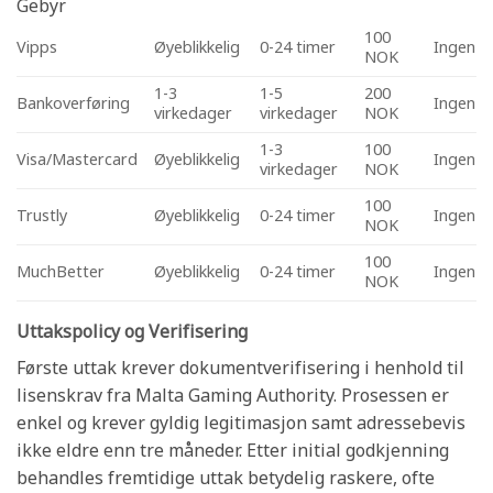
Gebyr
100
Vipps
Øyeblikkelig
0-24 timer
Ingen
NOK
1-3
1-5
200
Bankoverføring
Ingen
virkedager
virkedager
NOK
1-3
100
Visa/Mastercard
Øyeblikkelig
Ingen
virkedager
NOK
100
Trustly
Øyeblikkelig
0-24 timer
Ingen
NOK
100
MuchBetter
Øyeblikkelig
0-24 timer
Ingen
NOK
Uttakspolicy og Verifisering
Første uttak krever dokumentverifisering i henhold til
lisenskrav fra Malta Gaming Authority. Prosessen er
enkel og krever gyldig legitimasjon samt adressebevis
ikke eldre enn tre måneder. Etter initial godkjenning
behandles fremtidige uttak betydelig raskere, ofte