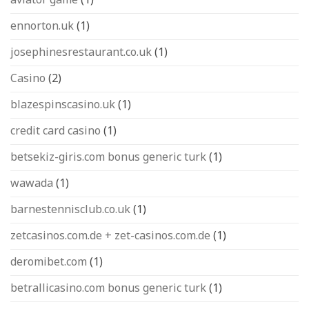
aviator game
(1)
ennorton.uk
(1)
josephinesrestaurant.co.uk
(1)
Casino
(2)
blazespinscasino.uk
(1)
credit card casino
(1)
betsekiz-giris.com bonus generic turk
(1)
wawada
(1)
barnestennisclub.co.uk
(1)
zetcasinos.com.de + zet-casinos.com.de
(1)
deromibet.com
(1)
betrallicasino.com bonus generic turk
(1)