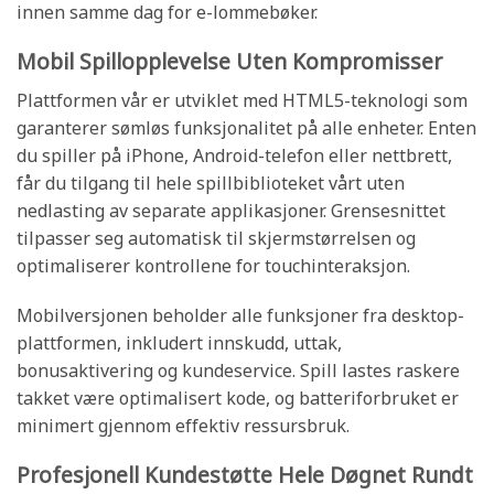
innen samme dag for e-lommebøker.
Mobil Spillopplevelse Uten Kompromisser
Plattformen vår er utviklet med HTML5-teknologi som
garanterer sømløs funksjonalitet på alle enheter. Enten
du spiller på iPhone, Android-telefon eller nettbrett,
får du tilgang til hele spillbiblioteket vårt uten
nedlasting av separate applikasjoner. Grensesnittet
tilpasser seg automatisk til skjermstørrelsen og
optimaliserer kontrollene for touchinteraksjon.
Mobilversjonen beholder alle funksjoner fra desktop-
plattformen, inkludert innskudd, uttak,
bonusaktivering og kundeservice. Spill lastes raskere
takket være optimalisert kode, og batteriforbruket er
minimert gjennom effektiv ressursbruk.
Profesjonell Kundestøtte Hele Døgnet Rundt