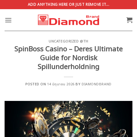
ข้าม
ADD ANYTHING HERE OR JUST REMOVE IT...
ไป
ยัง
เนื้อหา
UNCATEGORIZED @TH
SpinBoss Casino – Deres Ultimate
Guide for Nordisk
Spillunderholdning
POSTED ON
14 มิถุนายน 2026
BY
DIAMONDBRAND