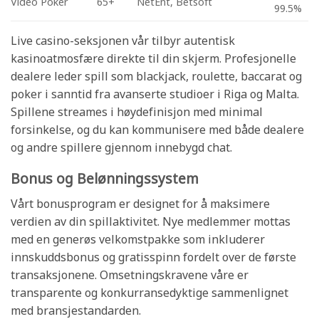
Video Poker
65+
NetEnt, Betsoft
99.5%
Live casino-seksjonen vår tilbyr autentisk
kasinoatmosfære direkte til din skjerm. Profesjonelle
dealere leder spill som blackjack, roulette, baccarat og
poker i sanntid fra avanserte studioer i Riga og Malta.
Spillene streames i høydefinisjon med minimal
forsinkelse, og du kan kommunisere med både dealere
og andre spillere gjennom innebygd chat.
Bonus og Belønningssystem
Vårt bonusprogram er designet for å maksimere
verdien av din spillaktivitet. Nye medlemmer mottas
med en generøs velkomstpakke som inkluderer
innskuddsbonus og gratisspinn fordelt over de første
transaksjonene. Omsetningskravene våre er
transparente og konkurransedyktige sammenlignet
med bransjestandarden.