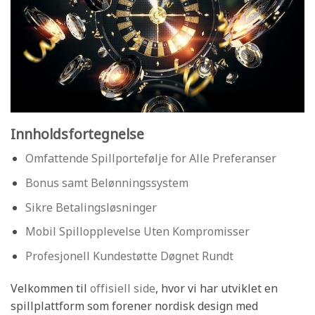
Innholdsfortegnelse
Omfattende Spillportefølje for Alle Preferanser
Bonus samt Belønningssystem
Sikre Betalingsløsninger
Mobil Spillopplevelse Uten Kompromisser
Profesjonell Kundestøtte Døgnet Rundt
Velkommen til
offisiell side
, hvor vi har utviklet en
spillplattform som forener nordisk design med