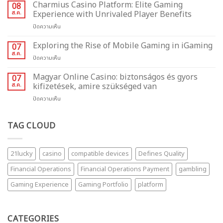
Triumph
Charmius Casino Platform: Elite Gaming
to
08
Gaming:
Premium
ส.ค.
Experience with Unrivaled Player Benefits
Your
Internet
บน
ปิดความเห็น
Entry
Gambling
Charmius
to
Excellence
Casino
Exploring the Rise of Mobile Gaming in iGaming
Superior
07
Platform:
Playing
ส.ค.
บน
ปิดความเห็น
Elite
Excellence
Exploring
Gaming
the
Magyar Online Casino: biztonságos és gyors
07
Experience
Rise
ส.ค.
kifizetések, amire szükséged van
with
of
Unrivaled
บน
ปิดความเห็น
Mobile
Player
Magyar
Gaming
Benefits
Online
in
Casino:
TAG CLOUD
iGaming
biztonságos
és
gyors
21lucky
casino
compatible devices
Defines Quality
kifizetések,
amire
Financial Operations
Financial Operations Payment
gambling
szükséged
van
Gaming Experience
Gaming Portfolio
platform
CATEGORIES