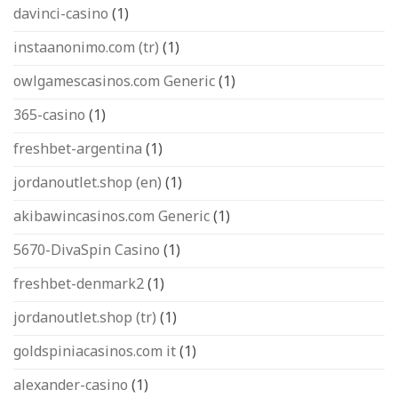
davinci-casino
(1)
instaanonimo.com (tr)
(1)
owlgamescasinos.com Generic
(1)
365-casino
(1)
freshbet-argentina
(1)
jordanoutlet.shop (en)
(1)
akibawincasinos.com Generic
(1)
5670-DivaSpin Casino
(1)
freshbet-denmark2
(1)
jordanoutlet.shop (tr)
(1)
goldspiniacasinos.com it
(1)
alexander-casino
(1)