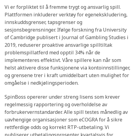
Vi er forpliktet til å fremme trygt og ansvarlig spill.
Plattformen inkluderer verktøy for egenekskludering,
innskuddsgrenser, tapsgrenser og
sesjonsbegrensninger. Ifølge forskning fra University
of Cambridge publisert i Journal of Gambling Studies i
2019, reduserer proaktive ansvarlige spilltiltak
problemspillatferd med opptil 34% når de
implementeres effektivt. Våre spillere kan når som
helst aktivere disse funksjonene via kontoinnstillinger,
og grensene trer i kraft umiddelbart uten mulighet for
omgåelse i nedkjølingsperioden.
SpinBoss opererer under streng lisens som krever
regelmessig rapportering og overholdelse av
forbrukervernstandarder. Alle spill testes månedlig av
uavhengige organisasjoner som eCOGRA for å sikre
rettferdige odds og korrekt RTP-utbetaling. Vi
publiserer utbetalingsprosenter kvartalsvis for