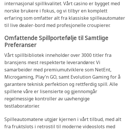
internasjonal spillkvalitet. Vårt casino er bygget med
norske brukere i fokus, og vi tilbyr en komplett
erfaring som omfatter alt fra klassiske spilleautomater
til live dealer-bord med profesjonelle croupierer.
Omfattende Spillportefølje til Samtlige
Preferanser
Vårt spillbibliotek inneholder over 3000 titler fra
bransjens mest respekterte leverandører. Vi
samarbeider med premiumutviklere som NetEnt,
Microgaming, Play’n GO, samt Evolution Gaming for å
garantere teknisk perfektion og rettferdig spill. Alle
spillene våre er lisensierte og gjennomgår
regelmessige kontroller av uavhengige
testlaboratorier.
Spilleautomatene utgjør kjernen i vårt tilbud, med alt
fra fruktslots i retrostil til moderne videoslots med