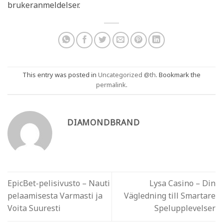
brukeranmeldelser.
This entry was posted in
Uncategorized @th
. Bookmark the
permalink
.
DIAMONDBRAND
EpicBet-pelisivusto – Nauti
Lysa Casino – Din
pelaamisesta Varmasti ja
Vägledning till Smartare
Voita Suuresti
Spelupplevelser