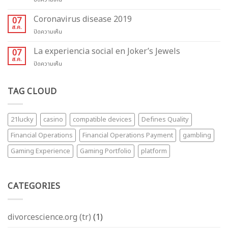
és
Casea
gyors
payments
Coronavirus disease 2019
kifizetések,
07
simplified:
amire
ส.ค.
บน
ปิดความเห็น
Fast
szükséged
Coronavirus
deposits,
van
disease
La experiencia social en Joker’s Jewels
07
secure
2019
ส.ค.
withdrawals,
บน
ปิดความเห็น
and
La
peace
experiencia
of
social
TAG CLOUD
mind
en
Joker’s
Jewels
21lucky
casino
compatible devices
Defines Quality
Financial Operations
Financial Operations Payment
gambling
Gaming Experience
Gaming Portfolio
platform
CATEGORIES
divorcescience.org (tr)
(1)