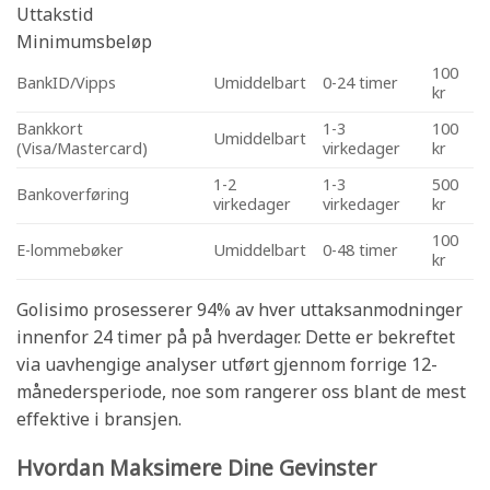
Uttakstid
Minimumsbeløp
100
BankID/Vipps
Umiddelbart
0-24 timer
kr
Bankkort
1-3
100
Umiddelbart
(Visa/Mastercard)
virkedager
kr
1-2
1-3
500
Bankoverføring
virkedager
virkedager
kr
100
E-lommebøker
Umiddelbart
0-48 timer
kr
Golisimo prosesserer 94% av hver uttaksanmodninger
innenfor 24 timer på på hverdager. Dette er bekreftet
via uavhengige analyser utført gjennom forrige 12-
månedersperiode, noe som rangerer oss blant de mest
effektive i bransjen.
Hvordan Maksimere Dine Gevinster