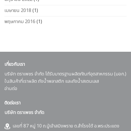
เมษายน 2018
(1)
พฤษภาคม 2016
(1)
เกี่ยวกับเรา
บริษัท ตราเพชร จำกัด ได้รับมาตรฐานผลิตภัณฑ์อุตสาหกรรม (มอก.)
ในสินค้าที่เราผลิต ถังน้ำพลาสติก และถังน้ำสเตนเลส
อ่านต่อ
ติดต่อเรา
บริษัท ตราเพชร จำกัด
เลขที่ 87 หมู่ 10 ถ.ปู่เจ้าสมิงพราย ต.สำโรงใต้ อ.พระประแดง