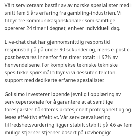
Vårt serviceteam består av av norske spesialister med i
snitt fem 5 års erfaring fra gambling-industrien. Vi
tilbyr tre kommunikasjonskanaler som samtlige
opererer 24 timer i døgnet, enhver individuell dag.
Live-chat chat har gjennomsnittlig responstid
responstid på på under 90 sekunder og, mens e-post e-
post besvares innenfor fire timer totalt i i 97% av
henvendelsene. For komplekse tekniske tekniske
spesifikke spørsmål tilbyr vi vi dessuten telefon-
support med dedikerte erfarne spesialister.
Golisimo investerer løpende jevnlig i opplæring av
servicepersonale for å garantere at at samtlige
forespørsler håndteres profesjonelt profesjonelt og og
løses effektivt effektivt. Vår serviceevaluering
tilfredshetsvurdering ligger stabilt stabilt på 4.6 av fem
mulige stjerner stjerner basert på uavhengige