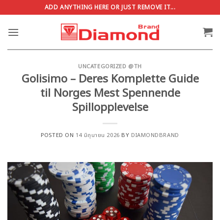
ข้าม
ADD ANYTHING HERE OR JUST REMOVE IT...
ไป
ยัง
เนื้อหา
UNCATEGORIZED @TH
Golisimo – Deres Komplette Guide
til Norges Mest Spennende
Spillopplevelse
POSTED ON
14 มิถุนายน 2026
BY
DIAMONDBRAND