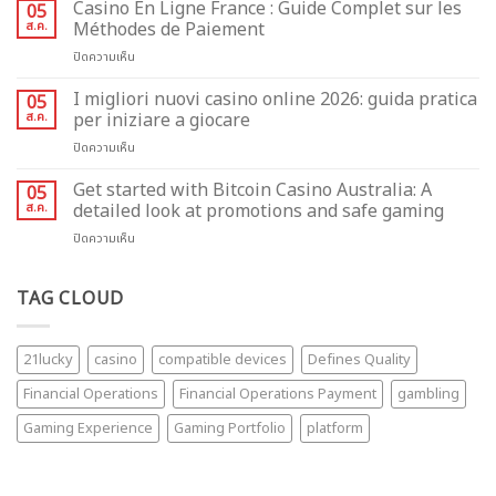
sicuro:
Casino En Ligne France : Guide Complet sur les
Leitfaden
05
i
für
ส.ค.
Méthodes de Paiement
migliori
zeitgemäße
บน
ปิดความเห็น
metodi
Glücksspielplattformen
Casino
di
En
I migliori nuovi casino online 2026: guida pratica
pagamento
05
Ligne
nei
ส.ค.
per iniziare a giocare
France
Migliori
บน
ปิดความเห็น
:
Siti
I
Guide
Slot
migliori
Get started with Bitcoin Casino Australia: A
Complet
05
Online
nuovi
sur
ส.ค.
detailed look at promotions and safe gaming
casino
les
บน
ปิดความเห็น
online
Méthodes
Get
2026:
de
started
guida
Paiement
with
TAG CLOUD
pratica
Bitcoin
per
Casino
iniziare
Australia:
a
21lucky
casino
compatible devices
Defines Quality
A
giocare
detailed
Financial Operations
Financial Operations Payment
gambling
look
at
Gaming Experience
Gaming Portfolio
platform
promotions
and
safe