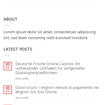
ABOUT
Lorem ipsum dolor sit amet, consectetuer adipiscing
elit, sed diam nonummy nibh euismod tincidunt.
LATEST POSTS
Deutsche Frische Online Casinos: Ihr
05
ส.ค.
umfassender Leitfaden für zeitgemäße
Glücksspielplattformen
บน
ปิดความเห็น
Deutsche
Frische
Gioco sicuro: i migliori metodi di pagamento nei
05
Online
ส.ค.
Migliori Siti Slot Online
Casinos:
บน
ปิดความเห็น
Ihr
Gioco
umfassender