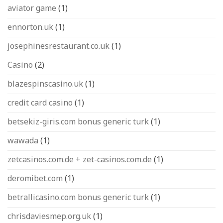
aviator game
(1)
ennorton.uk
(1)
josephinesrestaurant.co.uk
(1)
Casino
(2)
blazespinscasino.uk
(1)
credit card casino
(1)
betsekiz-giris.com bonus generic turk
(1)
wawada
(1)
zetcasinos.com.de + zet-casinos.com.de
(1)
deromibet.com
(1)
betrallicasino.com bonus generic turk
(1)
chrisdaviesmep.org.uk
(1)