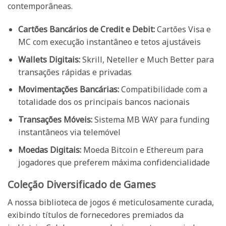
contemporâneas.
Cartões Bancários de Credit e Debit:
Cartões Visa e
MC com execução instantâneo e tetos ajustáveis
Wallets Digitais:
Skrill, Neteller e Much Better para
transações rápidas e privadas
Movimentações Bancárias:
Compatibilidade com a
totalidade dos os principais bancos nacionais
Transações Móveis:
Sistema MB WAY para funding
instantâneos via telemóvel
Moedas Digitais:
Moeda Bitcoin e Ethereum para
jogadores que preferem máxima confidencialidade
Coleção Diversificado de Games
A nossa biblioteca de jogos é meticulosamente curada,
exibindo títulos de fornecedores premiados da