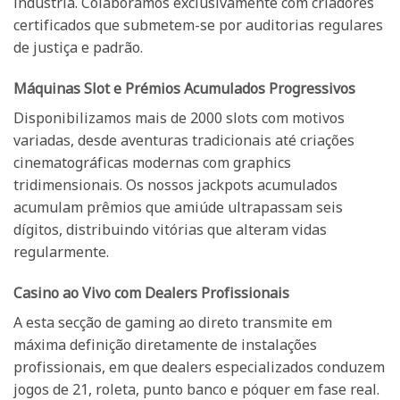
indústria. Colaboramos exclusivamente com criadores
certificados que submetem-se por auditorias regulares
de justiça e padrão.
Máquinas Slot e Prémios Acumulados Progressivos
Disponibilizamos mais de 2000 slots com motivos
variadas, desde aventuras tradicionais até criações
cinematográficas modernas com graphics
tridimensionais. Os nossos jackpots acumulados
acumulam prêmios que amiúde ultrapassam seis
dígitos, distribuindo vitórias que alteram vidas
regularmente.
Casino ao Vivo com Dealers Profissionais
A esta secção de gaming ao direto transmite em
máxima definição diretamente de instalações
profissionais, em que dealers especializados conduzem
jogos de 21, roleta, punto banco e póquer em fase real.