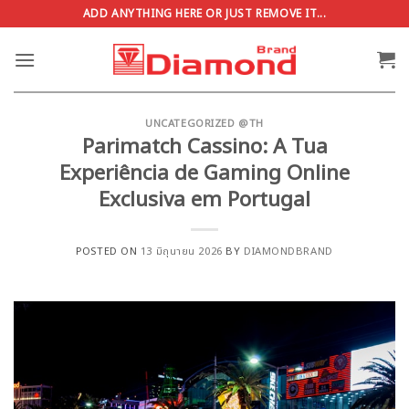
ข้าม
ADD ANYTHING HERE OR JUST REMOVE IT...
ไป
ยัง
เนื้อหา
UNCATEGORIZED @TH
Parimatch Cassino: A Tua
Experiência de Gaming Online
Exclusiva em Portugal
POSTED ON
13 มิถุนายน 2026
BY
DIAMONDBRAND