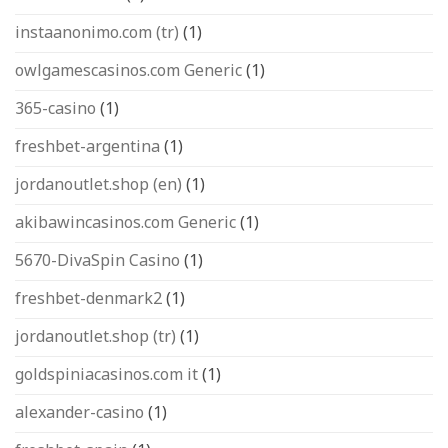
instaanonimo.com (tr)
(1)
owlgamescasinos.com Generic
(1)
365-casino
(1)
freshbet-argentina
(1)
jordanoutlet.shop (en)
(1)
akibawincasinos.com Generic
(1)
5670-DivaSpin Casino
(1)
freshbet-denmark2
(1)
jordanoutlet.shop (tr)
(1)
goldspiniacasinos.com it
(1)
alexander-casino
(1)