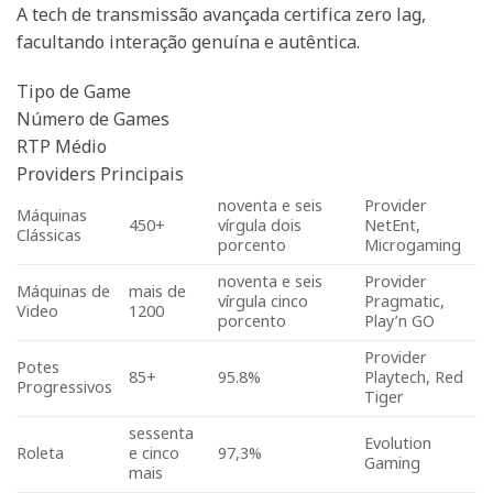
A tech de transmissão avançada certifica zero lag,
facultando interação genuína e autêntica.
Tipo de Game
Número de Games
RTP Médio
Providers Principais
noventa e seis
Provider
Máquinas
450+
vírgula dois
NetEnt,
Clássicas
porcento
Microgaming
noventa e seis
Provider
Máquinas de
mais de
vírgula cinco
Pragmatic,
Video
1200
porcento
Play’n GO
Provider
Potes
85+
95.8%
Playtech, Red
Progressivos
Tiger
sessenta
Evolution
Roleta
e cinco
97,3%
Gaming
mais