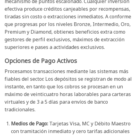
mecanismo de puntos escalonado. Cualquier inversión
efectiva produce créditos canjeables por recompensas,
tiradas sin costo o extracciones inmediatos. A conforme
que progresas por los niveles Bronze, Intermedio, Oro,
Premium y Diamond, obtienes beneficios extra como
gestores de perfil exclusivos, máximos de extracción
superiores e pases a actividades exclusivos.
Opciones de Pago Activos
Procesamos transacciones mediante las sistemas más
fiables del sector. Los depósitos se registran de modo al
instante, en tanto que los cobros se procesan en un
máximo de veinticuatro horas laborables para carteras
virtuales y de 3 a 5 días para envíos de banco
tradicionales.
Medios de Pago:
Tarjetas Visa, MC y Débito Maestro
con tramitación inmediato y cero tarifas adicionales