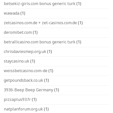
betsekiz-giris.com bonus generic turk
(1)
wawada
(1)
zetcasinos.com.de + zet-casinos.com.de
(1)
deromibet.com
(1)
betrallicasino.com bonus generic turk
(1)
chrisdaviesmep.org.uk
(1)
staycasino.uk
(1)
weissbetcasino.com-de
(1)
getpoundsback.co.uk
(1)
3936-Beep Beep Germany
(1)
pizzaplus93.fr
(1)
natplanforum.org.uk
(1)