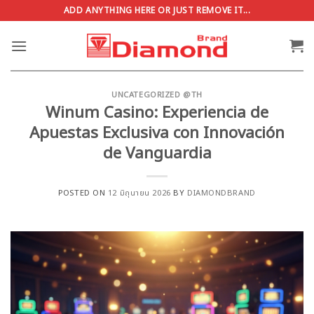
ข้าม
ADD ANYTHING HERE OR JUST REMOVE IT...
ไป
ยัง
เนื้อหา
UNCATEGORIZED @TH
Winum Casino: Experiencia de
Apuestas Exclusiva con Innovación
de Vanguardia
POSTED ON
12 มิถุนายน 2026
BY
DIAMONDBRAND