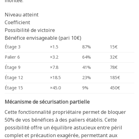
montée.
Niveau atteint
Coefficient
Possibilité de victoire
Bénéfice envisageable (pari 10€)
Étage 3
×1.5
87%
15€
Palier 6
×3.2
64%
32€
Étage 9
×7.8
41%
78€
Étage 12
×18.5
23%
185€
Étage 15
×45.0
9%
450€
Mécanisme de sécurisation partielle
Cette fonctionnalité propriétaire permet de bloquer
50% de vos bénéfices à des paliers établis. Cette
possibilité offre un équilibre astucieux entre péril
complet et précaution exagérée, permettant aux