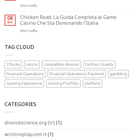
Casino
å
บน
ปิดความเห็น
Zabava
Vite
Piščančja
s
Om
Pot:
Chicken Road: La Guida Completa al Game
Posebnom
08
dette
Internetna
Mehanikom
ส.ค.
Casino Che Sta Dominando l’Italia
fascinerende
Igričarska
spilleautomaten
บน
ปิดความเห็น
Klasičnost
Chicken
z
Road:
Novatorsko
La
TAG CLOUD
Mehaniko
Guida
Completa
al
21lucky
casino
compatible devices
Defines Quality
Game
Casino
Financial Operations
Financial Operations Payment
gambling
Che
Sta
Gaming Experience
Gaming Portfolio
platform
Dominando
l’Italia
CATEGORIES
divorcescience.org (tr)
(1)
wintinoplay.com it
(1)