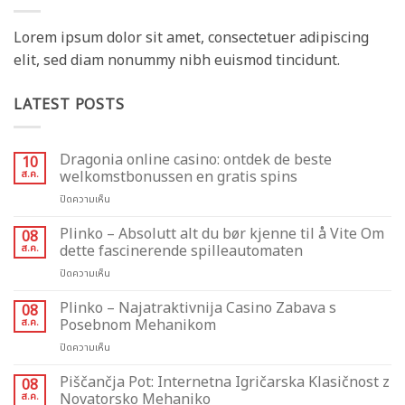
Lorem ipsum dolor sit amet, consectetuer adipiscing
elit, sed diam nonummy nibh euismod tincidunt.
LATEST POSTS
Dragonia online casino: ontdek de beste
10
ส.ค.
welkomstbonussen en gratis spins
บน
ปิดความเห็น
Dragonia
online
Plinko – Absolutt alt du bør kjenne til å Vite Om
08
casino:
ส.ค.
dette fascinerende spilleautomaten
ontdek
บน
ปิดความเห็น
de
Plinko
beste
–
Plinko – Najatraktivnija Casino Zabava s
welkomstbonussen
08
Absolutt
en
ส.ค.
Posebnom Mehanikom
alt
gratis
บน
ปิดความเห็น
du
spins
Plinko
bør
–
Piščančja Pot: Internetna Igričarska Klasičnost z
kjenne
08
Najatraktivnija
til
ส.ค.
Novatorsko Mehaniko