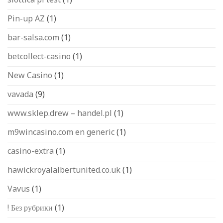
slottica pl test
(1)
Pin-up AZ
(1)
bar-salsa.com
(1)
betcollect-casino
(1)
New Casino
(1)
vavada
(9)
www.sklep.drew – handel.pl
(1)
m9wincasino.com en generic
(1)
casino-extra
(1)
hawickroyalalbertunited.co.uk
(1)
Vavus
(1)
! Без рубрики
(1)