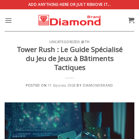
ข้าม
ADD ANYTHING HERE OR JUST REMOVE IT...
ไป
ยัง
เนื้อหา
UNCATEGORIZED @TH
Tower Rush : Le Guide Spécialisé
du Jeu de Jeux à Bâtiments
Tactiques
POSTED ON
11 มิถุนายน 2026
BY
DIAMONDBRAND