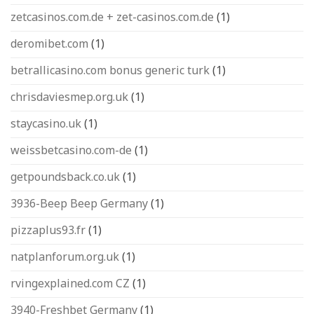
zetcasinos.com.de + zet-casinos.com.de
(1)
deromibet.com
(1)
betrallicasino.com bonus generic turk
(1)
chrisdaviesmep.org.uk
(1)
staycasino.uk
(1)
weissbetcasino.com-de
(1)
getpoundsback.co.uk
(1)
3936-Beep Beep Germany
(1)
pizzaplus93.fr
(1)
natplanforum.org.uk
(1)
rvingexplained.com CZ
(1)
3940-Freshbet Germany
(1)