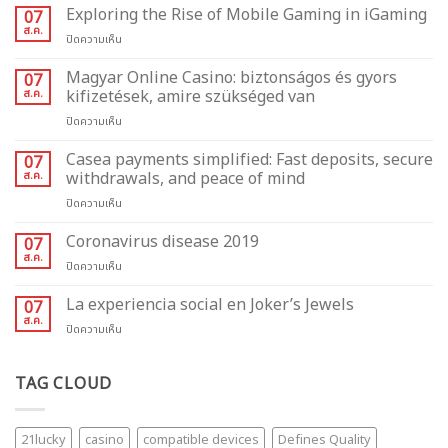
Exploring the Rise of Mobile Gaming in iGaming
07
ส.ค.
บน
ปิดความเห็น
Exploring
the
Magyar Online Casino: biztonságos és gyors
07
Rise
ส.ค.
kifizetések, amire szükséged van
of
บน
ปิดความเห็น
Mobile
Magyar
Gaming
Online
Casea payments simplified: Fast deposits, secure
in
07
Casino:
iGaming
ส.ค.
withdrawals, and peace of mind
biztonságos
บน
ปิดความเห็น
és
Casea
gyors
payments
Coronavirus disease 2019
kifizetések,
07
simplified:
amire
ส.ค.
บน
ปิดความเห็น
Fast
szükséged
Coronavirus
deposits,
van
disease
La experiencia social en Joker’s Jewels
07
secure
2019
ส.ค.
withdrawals,
บน
ปิดความเห็น
and
La
peace
experiencia
of
social
TAG CLOUD
mind
en
Joker’s
Jewels
21lucky
casino
compatible devices
Defines Quality