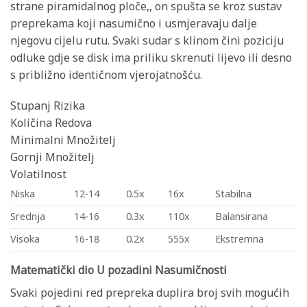
strane piramidalnog ploče,, on spušta se kroz sustav
preprekama koji nasumično i usmjeravaju dalje
njegovu cijelu rutu. Svaki sudar s klinom čini poziciju
odluke gdje se disk ima priliku skrenuti lijevo ili desno
s približno identičnom vjerojatnošću.
Stupanj Rizika
Količina Redova
Minimalni Množitelj
Gornji Množitelj
Volatilnost
Niska
12-14
0.5x
16x
Stabilna
Srednja
14-16
0.3x
110x
Balansirana
Visoka
16-18
0.2x
555x
Ekstremna
Matematički dio U pozadini Nasumičnosti
Svaki pojedini red prepreka duplira broj svih mogućih