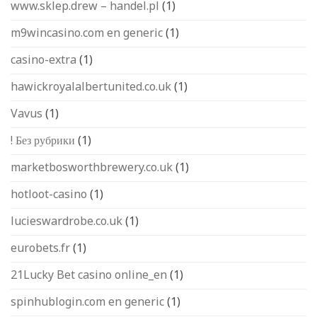
www.sklep.drew – handel.pl
(1)
m9wincasino.com en generic
(1)
casino-extra
(1)
hawickroyalalbertunited.co.uk
(1)
Vavus
(1)
! Без рубрики
(1)
marketbosworthbrewery.co.uk
(1)
hotloot-casino
(1)
lucieswardrobe.co.uk
(1)
eurobets.fr
(1)
21Lucky Bet casino online_en
(1)
spinhublogin.com en generic
(1)