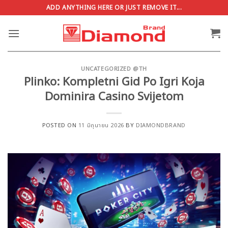
ข้าม
ADD ANYTHING HERE OR JUST REMOVE IT...
ไป
ยัง
เนื้อหา
UNCATEGORIZED @TH
Plinko: Kompletni Gid Po Igri Koja
Dominira Casino Svijetom
POSTED ON
11 มิถุนายน 2026
BY
DIAMONDBRAND