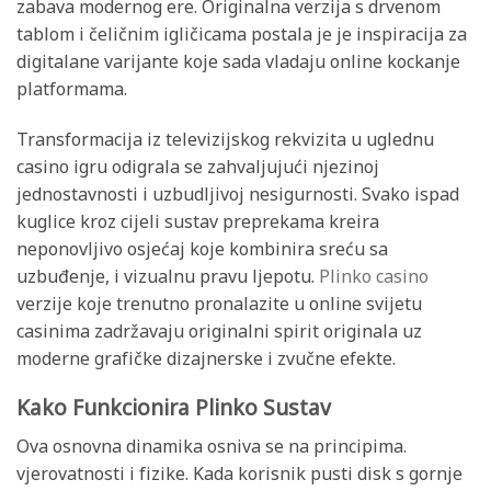
zabava modernog ere. Originalna verzija s drvenom
tablom i čeličnim igličicama postala je je inspiracija za
digitalane varijante koje sada vladaju online kockanje
platformama.
Transformacija iz televizijskog rekvizita u uglednu
casino igru odigrala se zahvaljujući njezinoj
jednostavnosti i uzbudljivoj nesigurnosti. Svako ispad
kuglice kroz cijeli sustav preprekama kreira
neponovljivo osjećaj koje kombinira sreću sa
uzbuđenje, i vizualnu pravu ljepotu.
Plinko casino
verzije koje trenutno pronalazite u online svijetu
casinima zadržavaju originalni spirit originala uz
moderne grafičke dizajnerske i zvučne efekte.
Kako Funkcionira Plinko Sustav
Ova osnovna dinamika osniva se na principima.
vjerovatnosti i fizike. Kada korisnik pusti disk s gornje