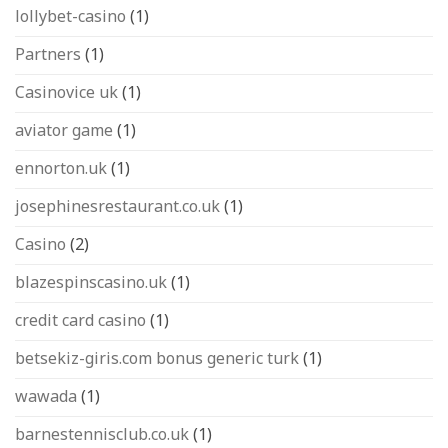
lollybet-casino
(1)
Partners
(1)
Casinovice uk
(1)
aviator game
(1)
ennorton.uk
(1)
josephinesrestaurant.co.uk
(1)
Casino
(2)
blazespinscasino.uk
(1)
credit card casino
(1)
betsekiz-giris.com bonus generic turk
(1)
wawada
(1)
barnestennisclub.co.uk
(1)