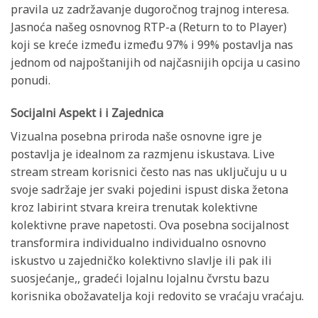
pravila uz zadržavanje dugoročnog trajnog interesa.
Jasnoća našeg osnovnog RTP-a (Return to to Player)
koji se kreće između između 97% i 99% postavlja nas
jednom od najpoštanijih od najčasnijih opcija u casino
ponudi.
Socijalni Aspekt i i Zajednica
Vizualna posebna priroda naše osnovne igre je
postavlja je idealnom za razmjenu iskustava. Live
stream stream korisnici često nas nas uključuju u u
svoje sadržaje jer svaki pojedini ispust diska žetona
kroz labirint stvara kreira trenutak kolektivne
kolektivne prave napetosti. Ova posebna socijalnost
transformira individualno individualno osnovno
iskustvo u zajedničko kolektivno slavlje ili pak ili
suosjećanje,, gradeći lojalnu lojalnu čvrstu bazu
korisnika obožavatelja koji redovito se vraćaju vraćaju.