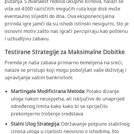
putanja. S dvanaest redova ukupno klinova, nalazi se
više od 4.000 različitih mogućih ruta koje disk može
eventaulno slijediti do dna.. Ova eksponencijalna
priroda igre jamči da su ishodi istinski nesigurni, što je
osnovni motiv zašto nas igrači percipiraju kao poštenu
i uzbudljivu zabavu.
Testirane Strategije za Maksimalne Dobitke
Premda je naša zabava primarno temeljena na sreći,
nalaze se pristupi koji mogu poboljšati vaše doživljaj i
upravljanje vašim bankrollom:
Martingale Modificirana Metoda:
Polako dizanje
uloga nakon neuspjeha, ali isključivo do unaprijed
određenog limita kako kako bi se spriječilo
prekomjerno trošenje sredstava
Stalni Ulog Strategija:
Održavanje potpuno stabilnog
iznosa uloga u cijelosti neovisno o ishodima, što