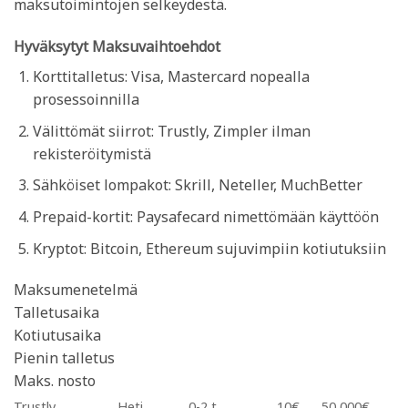
maksutoimintojen selkeydestä.
Hyväksytyt Maksuvaihtoehdot
Korttitalletus: Visa, Mastercard nopealla
prosessoinnilla
Välittömät siirrot: Trustly, Zimpler ilman
rekisteröitymistä
Sähköiset lompakot: Skrill, Neteller, MuchBetter
Prepaid-kortit: Paysafecard nimettömään käyttöön
Kryptot: Bitcoin, Ethereum sujuvimpiin kotiutuksiin
Maksumenetelmä
Talletusaika
Kotiutusaika
Pienin talletus
Maks. nosto
Trustly
Heti
0-2 t
10€
50 000€