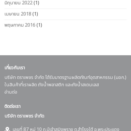
มิถุนายน 2022
(1)
เมษายน 2018
(1)
พฤษภาคม 2016
(1)
เกี่ยวกับเรา
บริษัท ตราเพชร จำกัด ได้รับมาตรฐานผลิตภัณฑ์อุตสาหกรรม (มอก.)
ในสินค้าที่เราผลิต ถังน้ำพลาสติก และถังน้ำสเตนเลส
อ่านต่อ
ติดต่อเรา
บริษัท ตราเพชร จำกัด
เลขที่ 87 หมู่ 10 ถ.ปู่เจ้าสมิงพราย ต.สำโรงใต้ อ.พระประแดง