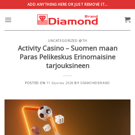
ข้าม
ADD ANYTHING HERE OR JUST REMOVE IT...
ไป
ยัง
เนื้อหา
UNCATEGORIZED @TH
Activity Casino – Suomen maan
Paras Pelikeskus Erinomaisine
tarjouksineen
POSTED ON
11 มิถุนายน 2026
BY
DIAMONDBRAND