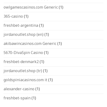
owlgamescasinos.com Generic
(1)
365-casino
(1)
freshbet-argentina
(1)
jordanoutlet.shop (en)
(1)
akibawincasinos.com Generic
(1)
5670-DivaSpin Casino
(1)
freshbet-denmark2
(1)
jordanoutlet.shop (tr)
(1)
goldspiniacasinos.com it
(1)
alexander-casino
(1)
freshbet-spain
(1)