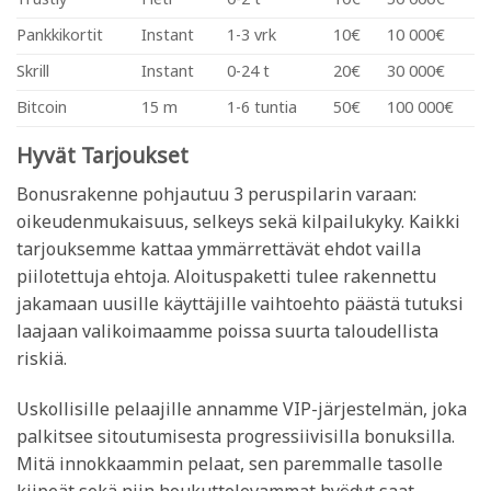
Pankkikortit
Instant
1-3 vrk
10€
10 000€
Skrill
Instant
0-24 t
20€
30 000€
Bitcoin
15 m
1-6 tuntia
50€
100 000€
Hyvät Tarjoukset
Bonusrakenne pohjautuu 3 peruspilarin varaan:
oikeudenmukaisuus, selkeys sekä kilpailukyky. Kaikki
tarjouksemme kattaa ymmärrettävät ehdot vailla
piilotettuja ehtoja. Aloituspaketti tulee rakennettu
jakamaan uusille käyttäjille vaihtoehto päästä tutuksi
laajaan valikoimaamme poissa suurta taloudellista
riskiä.
Uskollisille pelaajille annamme VIP-järjestelmän, joka
palkitsee sitoutumisesta progressiivisilla bonuksilla.
Mitä innokkaammin pelaat, sen paremmalle tasolle