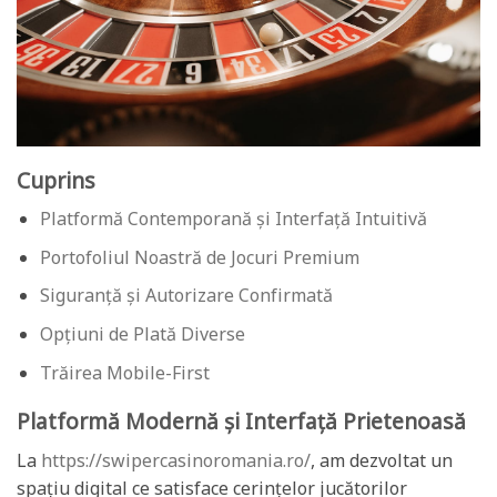
Cuprins
Platformă Contemporană și Interfață Intuitivă
Portofoliul Noastră de Jocuri Premium
Siguranță și Autorizare Confirmată
Opțiuni de Plată Diverse
Trăirea Mobile-First
Platformă Modernă și Interfață Prietenoasă
La
https://swipercasinoromania.ro/
, am dezvoltat un
spațiu digital ce satisface cerințelor jucătorilor