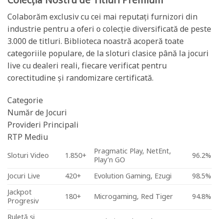
Colecția Nostru de Titluri Premium
Colaborăm exclusiv cu cei mai reputați furnizori din
industrie pentru a oferi o colecție diversificată de peste
3.000 de titluri. Biblioteca noastră acoperă toate
categoriile populare, de la sloturi clasice până la jocuri
live cu dealeri reali, fiecare verificat pentru
corectitudine și randomizare certificată.
Categorie
Număr de Jocuri
Provideri Principali
RTP Mediu
Pragmatic Play, NetEnt,
Sloturi Video
1.850+
96.2%
Play’n GO
Jocuri Live
420+
Evolution Gaming, Ezugi
98.5%
Jackpot
180+
Microgaming, Red Tiger
94.8%
Progresiv
Ruletă și