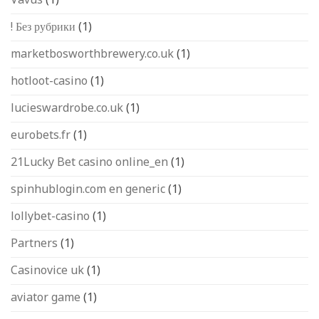
Vavus
(1)
! Без рубрики
(1)
marketbosworthbrewery.co.uk
(1)
hotloot-casino
(1)
lucieswardrobe.co.uk
(1)
eurobets.fr
(1)
21Lucky Bet casino online_en
(1)
spinhublogin.com en generic
(1)
lollybet-casino
(1)
Partners
(1)
Casinovice uk
(1)
aviator game
(1)