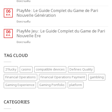
บน
ปิดความเห็น
hogyan
2026:
Ontdek
maximalizáld
van
de
PlayMe : Le Guide Complet du Game de Pari
a
06
live
top
nyerési
ส.ค.
Nouvelle Génération
casino
functies
esélyeidet?
tot
บน
ปิดความเห็น
van
PlayMe
Beste
:
PlayMe Jeu : Le Guide Complet du Game de Pari
Online
06
Le
Casino
ส.ค.
Nouvelle Ère
Guide
Zonder
บน
ปิดความเห็น
Complet
Cruks:
PlayMe
du
wat
Jeu
Game
je
:
TAG CLOUD
de
moet
Le
Pari
weten
Guide
Nouvelle
Complet
Génération
21lucky
casino
compatible devices
Defines Quality
du
Game
Financial Operations
Financial Operations Payment
gambling
de
Pari
Gaming Experience
Gaming Portfolio
platform
Nouvelle
Ère
CATEGORIES