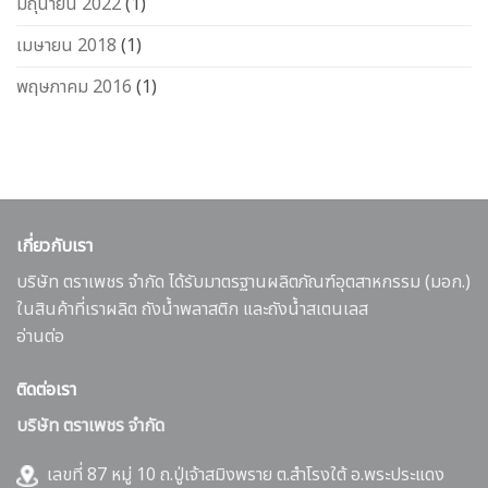
มิถุนายน 2022
(1)
เมษายน 2018
(1)
พฤษภาคม 2016
(1)
เกี่ยวกับเรา
บริษัท ตราเพชร จำกัด ได้รับมาตรฐานผลิตภัณฑ์อุตสาหกรรม (มอก.)
ในสินค้าที่เราผลิต ถังน้ำพลาสติก และถังน้ำสเตนเลส
อ่านต่อ
ติดต่อเรา
บริษัท ตราเพชร จำกัด
เลขที่ 87 หมู่ 10 ถ.ปู่เจ้าสมิงพราย ต.สำโรงใต้ อ.พระประแดง