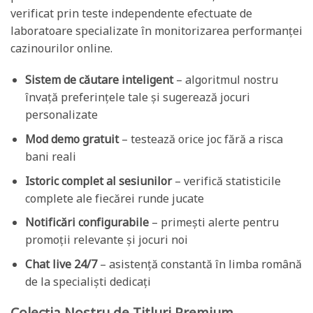
verificat prin teste independente efectuate de
laboratoare specializate în monitorizarea performanței
cazinourilor online.
Sistem de căutare inteligent
– algoritmul nostru
învață preferințele tale și sugerează jocuri
personalizate
Mod demo gratuit
– testează orice joc fără a risca
bani reali
Istoric complet al sesiunilor
– verifică statisticile
complete ale fiecărei runde jucate
Notificări configurabile
– primești alerte pentru
promoții relevante și jocuri noi
Chat live 24/7
– asistență constantă în limba română
de la specialiști dedicați