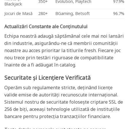
350+
Evolution, Playtech
97.9%
Blackjack
Jocuri de Masă
280+
BGaming, Betsoft
96.7%
Actualizări Constante ale Conținutului
Echipa noastră adaugă săptămânal cele mai noi lansări
din industrie, asigurându-ne că membrii comunității
noastre au acces prioritar la titlurile fresh. Fiecare joc
nou trece prin testări riguroase de compatibilitate
înainte de a fi adăugat în catalog.
Securitate și Licențiere Verificată
Operăm sub regulamente stricte, deținând licențe
valide emise de autorități recunoscute internațional.
Sistemul nostru de securitate folosește criptare SSL de
256 de biți, aceeași tehnologie utilizată de instituțiile
bancare pentru protecția tranzacțiilor financiare.