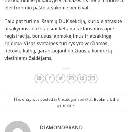
tiesioginiame pokalbyje yra mažesnis nei 2 minutės, o
elektroninio pašto atsakome per 6 val..
Taip pat turime išsamią DUK sekciją, kurioje atrasite
atsakymus į dažniausiai keliamus klausimus apie
registraciją, bonusus, apmokėjimus ir atsakingą
žaidimą. Visas svetainės turinys yra verčiamas į
lietuvių kalbą, garantuojant didžiausią komfortą
vietiniams žaidėjams.
This entry was posted in
Uncategorized @th
. Bookmark the
permalink
.
DIAMONDBRAND