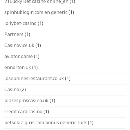
21Lucky Bet casino online_en
(1)
spinhublogin.com en generic
(1)
lollybet-casino
(1)
Partners
(1)
Casinovice uk
(1)
aviator game
(1)
ennorton.uk
(1)
josephinesrestaurant.co.uk
(1)
Casino
(2)
blazespinscasino.uk
(1)
credit card casino
(1)
betsekiz-giris.com bonus generic turk
(1)