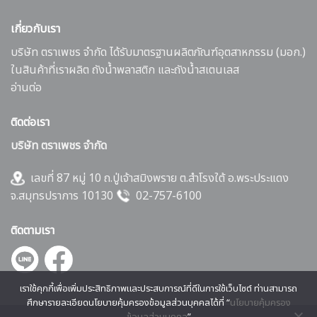
เกี่ยวกับเรา
บริษัท ตราเพชร จำกัด ได้รับมาตรฐานผลิตภัณฑ์อุตสาหกรรม (มอก.)
ในสินค้าที่เราผลิต ถังน้ำพลาสติก และถังน้ำสเตนเลส
อ่านต่อ
ติดต่อเรา
บริษัท ตราเพชร จำกัด
เลขที่ 87 หมู่ 10 ถ.ปู่เจ้าสมิงพราย ต.สำโรงใต้ อ.พระประแดง
จ.สมุทรปราการ 10130
02-757-6100
ติดตามเรา
เราใช้คุกกี้เพื่อเพิ่มประสิทธิภาพและประสบการณ์ที่ดีในการใช้เว็บไซต์ ท่านสามารถ
ศึกษารายละเอียดนโยบายคุ้มครองข้อมูลส่วนบุคคลได้ที่ “
นโยบายคุ้มครอง
ข้อมูลส่วนบุคคล
”