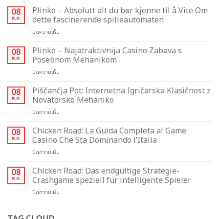
Plinko – Absolutt alt du bør kjenne til å Vite Om
08
ส.ค.
dette fascinerende spilleautomaten
บน
ปิดความเห็น
Plinko
–
Plinko – Najatraktivnija Casino Zabava s
08
Absolutt
ส.ค.
Posebnom Mehanikom
alt
บน
ปิดความเห็น
du
Plinko
bør
–
Piščančja Pot: Internetna Igričarska Klasičnost z
kjenne
08
Najatraktivnija
til
ส.ค.
Novatorsko Mehaniko
Casino
å
บน
ปิดความเห็น
Zabava
Vite
Piščančja
s
Om
Pot:
Chicken Road: La Guida Completa al Game
Posebnom
08
dette
Internetna
Mehanikom
ส.ค.
Casino Che Sta Dominando l’Italia
fascinerende
Igričarska
spilleautomaten
บน
ปิดความเห็น
Klasičnost
Chicken
z
Road:
Chicken Road: Das endgültige Strategie-
Novatorsko
08
La
Mehaniko
ส.ค.
Crashgame speziell für intelligente Spieler
Guida
บน
ปิดความเห็น
Completa
Chicken
al
Road:
Game
Das
Casino