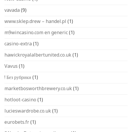
vavada
(9)
www.sklep.drew – handel.pl
(1)
m9wincasino.com en generic
(1)
casino-extra
(1)
hawickroyalalbertunited.co.uk
(1)
Vavus
(1)
! Без рубрики
(1)
marketbosworthbrewery.co.uk
(1)
hotloot-casino
(1)
lucieswardrobe.co.uk
(1)
eurobets.fr
(1)