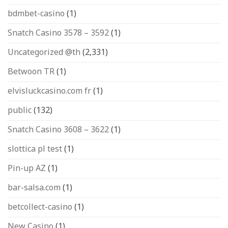
bdmbet-casino
(1)
Snatch Casino 3578 – 3592
(1)
Uncategorized @th
(2,331)
Betwoon TR
(1)
elvisluckcasino.com fr
(1)
public
(132)
Snatch Casino 3608 – 3622
(1)
slottica pl test
(1)
Pin-up AZ
(1)
bar-salsa.com
(1)
betcollect-casino
(1)
New Casino
(1)