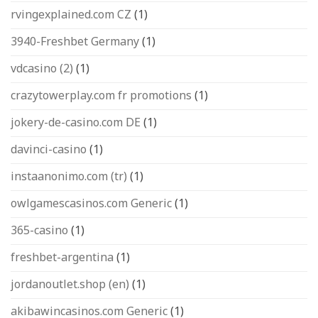
rvingexplained.com CZ
(1)
3940-Freshbet Germany
(1)
vdcasino (2)
(1)
crazytowerplay.com fr promotions
(1)
jokery-de-casino.com DE
(1)
davinci-casino
(1)
instaanonimo.com (tr)
(1)
owlgamescasinos.com Generic
(1)
365-casino
(1)
freshbet-argentina
(1)
jordanoutlet.shop (en)
(1)
akibawincasinos.com Generic
(1)