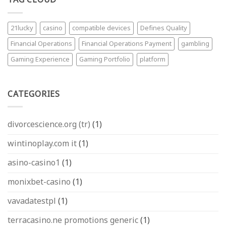
TAG CLOUD
endgültige
Che
Strategie-
Sta
Crashgame
Dominando
21lucky
casino
compatible devices
Defines Quality
speziell
l’Italia
für
Financial Operations
Financial Operations Payment
gambling
intelligente
Spieler
Gaming Experience
Gaming Portfolio
platform
CATEGORIES
divorcescience.org (tr)
(1)
wintinoplay.com it
(1)
asino-casino1
(1)
monixbet-casino
(1)
vavadatestpl
(1)
terracasino.ne promotions generic
(1)