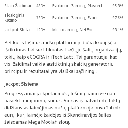
Stalo Žaidimai
450+
Evolution Gaming, Playtech
98.5%
Tiesioginis
350+
Evolution Gaming, Ezugi
97.8%
Kazino
Jackpot Slotai
120+
Microgaming, NetEnt
95.1%
Bet kuris lošimas mūsų platformoje būna kruopščiai
ištikrintas bei sertifikuotas trečiųjų šalių organizacijų,
tokių kaip eCOGRA ir iTech Labs. Tai garantuoja, kad
visi žaidimai veikia atsitiktinių skaičių generatorių
principu ir rezultatai yra visiškai sąžiningi.
Jackpot Sistema
Progresyviniai jackpotai mūsų lošimų namuose gali
pasiekti milijoninių sumas. Vienas iš patvirtintų faktų:
didžiausias laimėjimas mūsų platformoje buvo 2.4 mln.
eurų, kurį laimėjo žaidėjas iš Skandinavijos šalies
žaisdamas Mega Moolah slotą.