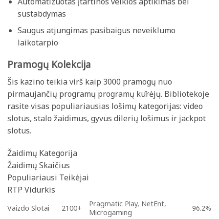
Automatizuotas įtartinos veiklos aptikimas bei
sustabdymas
Saugus atjungimas pasibaigus neveiklumo
laikotarpio
Pramogų Kolekcija
Šis kazino teikia virš kaip 3000 pramogų nuo
pirmaujančių programų programų kūrėjų. Bibliotekoje
rasite visas populiariausias lošimų kategorijas: video
slotus, stalo žaidimus, gyvus dilerių lošimus ir jackpot
slotus.
Žaidimų Kategorija
Žaidimų Skaičius
Populiariausi Teikėjai
RTP Vidurkis
Pragmatic Play, NetEnt,
Vaizdo Slotai
2100+
96.2%
Microgaming