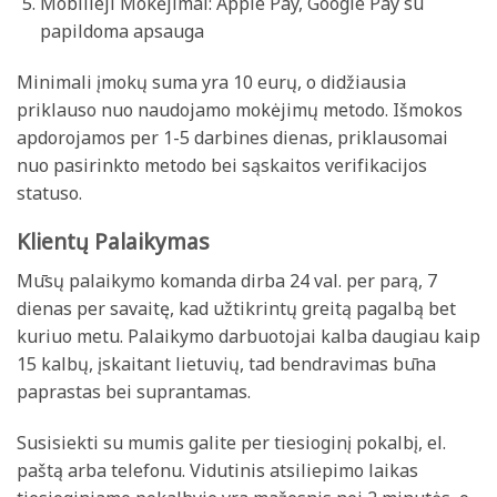
Mobilieji Mokėjimai: Apple Pay, Google Pay su
papildoma apsauga
Minimali įmokų suma yra 10 eurų, o didžiausia
priklauso nuo naudojamo mokėjimų metodo. Išmokos
apdorojamos per 1-5 darbines dienas, priklausomai
nuo pasirinkto metodo bei sąskaitos verifikacijos
statuso.
Klientų Palaikymas
Mūsų palaikymo komanda dirba 24 val. per parą, 7
dienas per savaitę, kad užtikrintų greitą pagalbą bet
kuriuo metu. Palaikymo darbuotojai kalba daugiau kaip
15 kalbų, įskaitant lietuvių, tad bendravimas būna
paprastas bei suprantamas.
Susisiekti su mumis galite per tiesioginį pokalbį, el.
paštą arba telefonu. Vidutinis atsiliepimo laikas