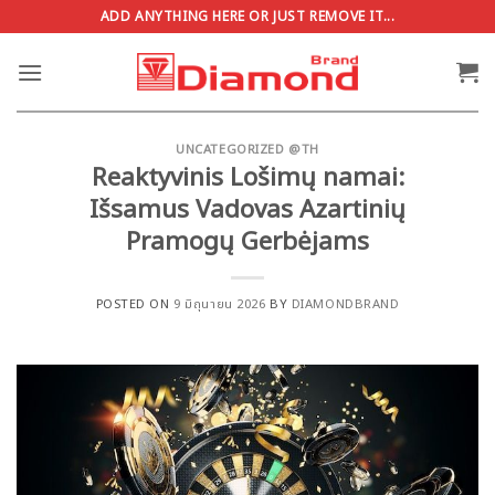
ข้าม
ADD ANYTHING HERE OR JUST REMOVE IT...
ไป
ยัง
เนื้อหา
UNCATEGORIZED @TH
Reaktyvinis Lošimų namai:
Išsamus Vadovas Azartinių
Pramogų Gerbėjams
POSTED ON
9 มิถุนายน 2026
BY
DIAMONDBRAND