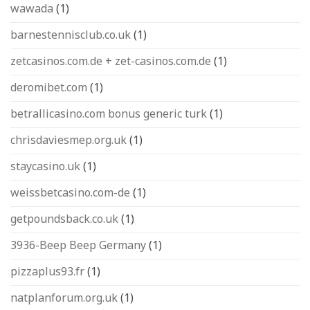
wawada
(1)
barnestennisclub.co.uk
(1)
zetcasinos.com.de + zet-casinos.com.de
(1)
deromibet.com
(1)
betrallicasino.com bonus generic turk
(1)
chrisdaviesmep.org.uk
(1)
staycasino.uk
(1)
weissbetcasino.com-de
(1)
getpoundsback.co.uk
(1)
3936-Beep Beep Germany
(1)
pizzaplus93.fr
(1)
natplanforum.org.uk
(1)