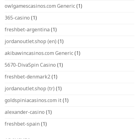
owlgamescasinos.com Generic
(1)
365-casino
(1)
freshbet-argentina
(1)
jordanoutlet.shop (en)
(1)
akibawincasinos.com Generic
(1)
5670-DivaSpin Casino
(1)
freshbet-denmark2
(1)
jordanoutlet.shop (tr)
(1)
goldspiniacasinos.com it
(1)
alexander-casino
(1)
freshbet-spain
(1)