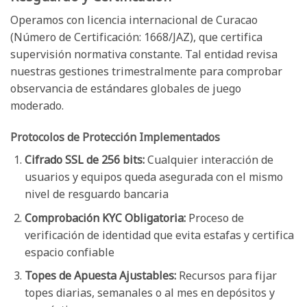
Operamos con licencia internacional de Curacao
(Número de Certificación: 1668/JAZ), que certifica
supervisión normativa constante. Tal entidad revisa
nuestras gestiones trimestralmente para comprobar
observancia de estándares globales de juego
moderado.
Protocolos de Protección Implementados
Cifrado SSL de 256 bits:
Cualquier interacción de
usuarios y equipos queda asegurada con el mismo
nivel de resguardo bancaria
Comprobación KYC Obligatoria:
Proceso de
verificación de identidad que evita estafas y certifica
espacio confiable
Topes de Apuesta Ajustables:
Recursos para fijar
topes diarias, semanales o al mes en depósitos y