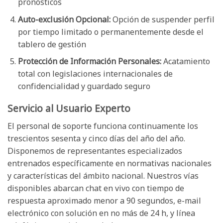
pronósticos
Auto-exclusión Opcional:
Opción de suspender perfil
por tiempo limitado o permanentemente desde el
tablero de gestión
Protección de Información Personales:
Acatamiento
total con legislaciones internacionales de
confidencialidad y guardado seguro
Servicio al Usuario Experto
El personal de soporte funciona continuamente los
trescientos sesenta y cinco días del año del año.
Disponemos de representantes especializados
entrenados específicamente en normativas nacionales
y características del ámbito nacional. Nuestros vías
disponibles abarcan chat en vivo con tiempo de
respuesta aproximado menor a 90 segundos, e-mail
electrónico con solución en no más de 24 h, y línea