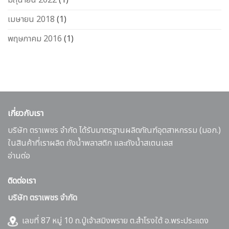
เมษายน 2018
(1)
พฤษภาคม 2016
(1)
เกี่ยวกับเรา
บริษัท ตราเพชร จำกัด ได้รับมาตรฐานผลิตภัณฑ์อุตสาหกรรม (มอก.)
ในสินค้าที่เราผลิต ถังน้ำพลาสติก และถังน้ำสเตนเลส
อ่านต่อ
ติดต่อเรา
บริษัท ตราเพชร จำกัด
เลขที่ 87 หมู่ 10 ถ.ปู่เจ้าสมิงพราย ต.สำโรงใต้ อ.พระประแดง