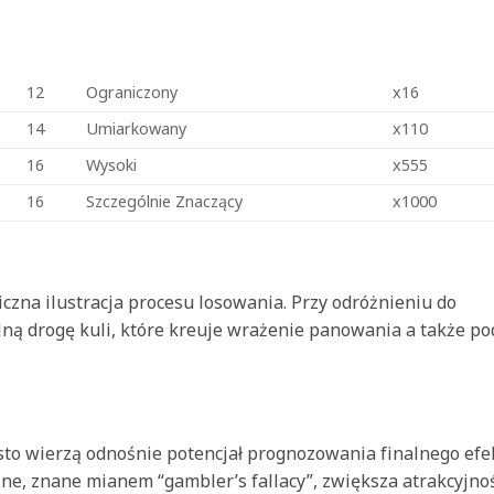
12
Ograniczony
x16
14
Umiarkowany
x110
16
Wysoki
x555
16
Szczególnie Znaczący
x1000
iczna ilustracja procesu losowania. Przy odróżnieniu do
lną drogę kuli, które kreuje wrażenie panowania a także p
sto wierzą odnośnie potencjał prognozowania finalnego efe
lne, znane mianem “gambler’s fallacy”, zwiększa atrakcyjno