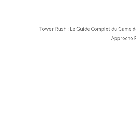
Tower Rush : Le Guide Complet du Game 
Approche 