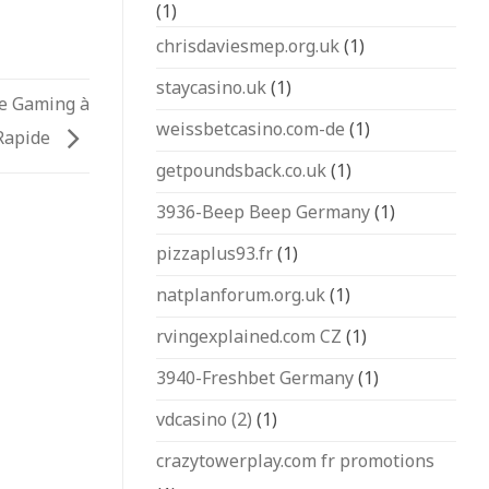
(1)
chrisdaviesmep.org.uk
(1)
staycasino.uk
(1)
de Gaming à
weissbetcasino.com-de
(1)
Rapide
getpoundsback.co.uk
(1)
3936-Beep Beep Germany
(1)
pizzaplus93.fr
(1)
natplanforum.org.uk
(1)
rvingexplained.com CZ
(1)
3940-Freshbet Germany
(1)
vdcasino (2)
(1)
crazytowerplay.com fr promotions