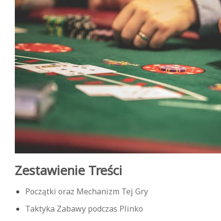
Zestawienie Treści
Początki oraz Mechanizm Tej Gry
Taktyka Zabawy podczas Plinko