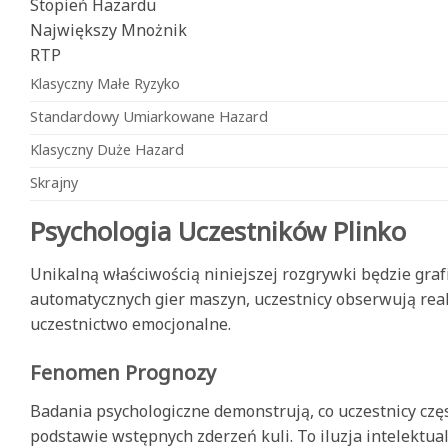
Stopień Hazardu
Największy Mnożnik
RTP
Klasyczny Małe Ryzyko
Standardowy Umiarkowane Hazard
Klasyczny Duże Hazard
Skrajny
Psychologia Uczestników Plinko
Unikalną właściwością niniejszej rozgrywki będzie graf
automatycznych gier maszyn, uczestnicy obserwują rea
uczestnictwo emocjonalne.
Fenomen Prognozy
Badania psychologiczne demonstrują, co uczestnicy czę
podstawie wstępnych zderzeń kuli. To iluzja intelektua