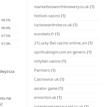
marketbosworthbrewery.co.uk
(1)
hotloot-casino
(1)
98.5%
lucieswardrobe.co.uk
(1)
98.0%
eurobets.fr
(1)
97.5%
21Lucky Bet casino online_en
(1)
97.0%
spinhublogin.com en generic
(1)
lollybet-casino
(1)
Partners
(1)
odwyższa
Casinovice uk
(1)
aviator game
(1)
ennorton.uk
(1)
ktu na
ść
josephinesrestaurant.co.uk
(1)