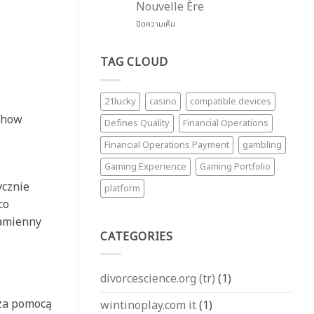
Guide
Cruks:
Nouvelle Ère
Complet
wat
บน
ปิดความเห็น
du
je
PlayMe
Game
moet
Jeu
de
weten
:
TAG CLOUD
Pari
Le
Nouvelle
Guide
Génération
Complet
21lucky
casino
compatible devices
du
 show
Game
Defines Quality
Financial Operations
de
Pari
Financial Operations Payment
gambling
Nouvelle
Gaming Experience
Gaming Portfolio
Ère
ycznie
platform
co
namienny
CATEGORIES
divorcescience.org (tr)
(1)
 za pomocą
wintinoplay.com it
(1)