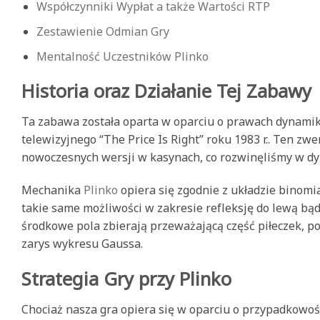
Współczynniki Wypłat a także Wartości RTP
Zestawienie Odmian Gry
Mentalność Uczestników Plinko
Historia oraz Działanie Tej Zabawy
Ta zabawa została oparta w oparciu o prawach dynamiki
telewizyjnego “The Price Is Right” roku 1983 r.. Ten z
nowoczesnych wersji w kasynach, co rozwinęliśmy w dy
Mechanika
Plinko
opiera się zgodnie z układzie binomi
takie same możliwości w zakresie refleksję do lewą bą
środkowe pola zbierają przeważającą część piłeczek, 
zarys wykresu Gaussa.
Strategia Gry przy Plinko
Chociaż nasza gra opiera się w oparciu o przypadkowoś