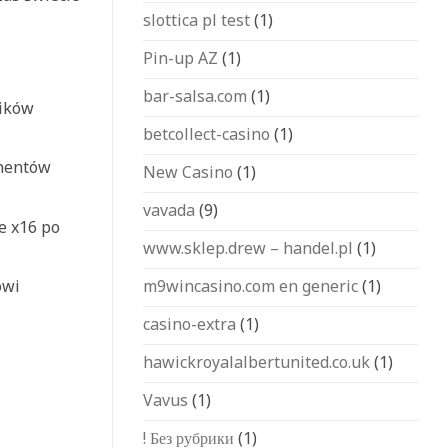
slottica pl test
(1)
Pin-up AZ
(1)
bar-salsa.com
(1)
ników
betcollect-casino
(1)
onentów
New Casino
(1)
vavada
(9)
e x16 po
www.sklep.drew – handel.pl
(1)
m9wincasino.com en generic
(1)
owi
casino-extra
(1)
hawickroyalalbertunited.co.uk
(1)
Vavus
(1)
! Без рубрики
(1)