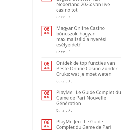
Nederland 2026: van live
casino tot
บน
ปิดความเห็น
De
top
Magyar Online Casino
06
functies
ส.ค.
bónuszok: hogyan
van
maximalizáld a nyerési
Beste
esélyeidet?
Legale
Goksites
บน
ปิดความเห็น
van
Magyar
Nederland
Online
Ontdek de top functies van
06
2026:
Casino
ส.ค.
Beste Online Casino Zonder
van
bónuszok:
Cruks: wat je moet weten
live
hogyan
casino
บน
ปิดความเห็น
maximalizáld
tot
Ontdek
a
de
nyerési
PlayMe : Le Guide Complet du
06
top
esélyeidet?
ส.ค.
Game de Pari Nouvelle
functies
Génération
van
บน
ปิดความเห็น
Beste
PlayMe
Online
:
Casino
PlayMe Jeu : Le Guide
06
Le
Zonder
ส.ค.
Complet du Game de Pari