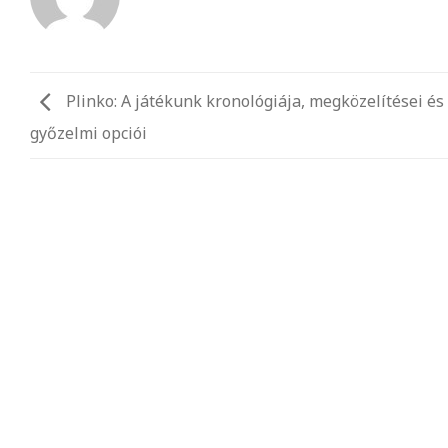
Plinko: A játékunk kronológiája, megközelítései és
győzelmi opciói