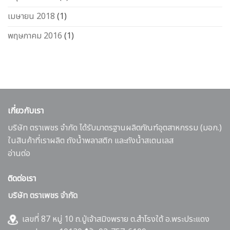
เมษายน 2018
(1)
พฤษภาคม 2016
(1)
เกี่ยวกับเรา
บริษัท ตราเพชร จำกัด ได้รับมาตรฐานผลิตภัณฑ์อุตสาหกรรม (มอก.)
ในสินค้าที่เราผลิต ถังน้ำพลาสติก และถังน้ำสเตนเลส
อ่านต่อ
ติดต่อเรา
บริษัท ตราเพชร จำกัด
เลขที่ 87 หมู่ 10 ถ.ปู่เจ้าสมิงพราย ต.สำโรงใต้ อ.พระประแดง