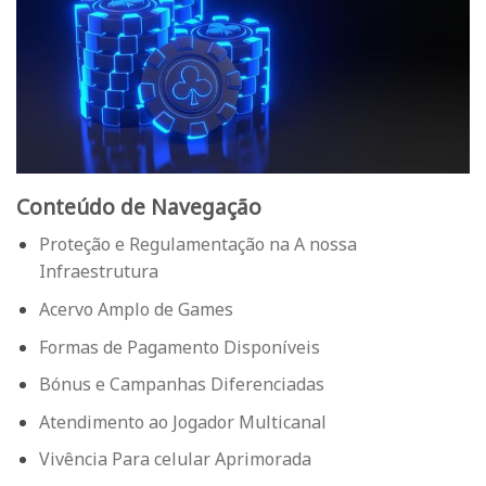
Conteúdo de Navegação
Proteção e Regulamentação na A nossa
Infraestrutura
Acervo Amplo de Games
Formas de Pagamento Disponíveis
Bónus e Campanhas Diferenciadas
Atendimento ao Jogador Multicanal
Vivência Para celular Aprimorada