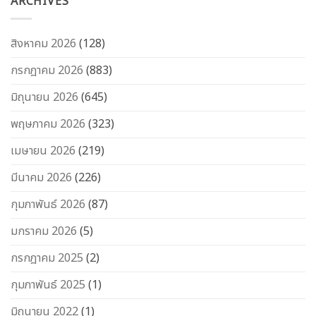
ARCHIVES
สิงหาคม 2026
(128)
กรกฎาคม 2026
(883)
มิถุนายน 2026
(645)
พฤษภาคม 2026
(323)
เมษายน 2026
(219)
มีนาคม 2026
(226)
กุมภาพันธ์ 2026
(87)
มกราคม 2026
(5)
กรกฎาคม 2025
(2)
กุมภาพันธ์ 2025
(1)
มิถุนายน 2022
(1)