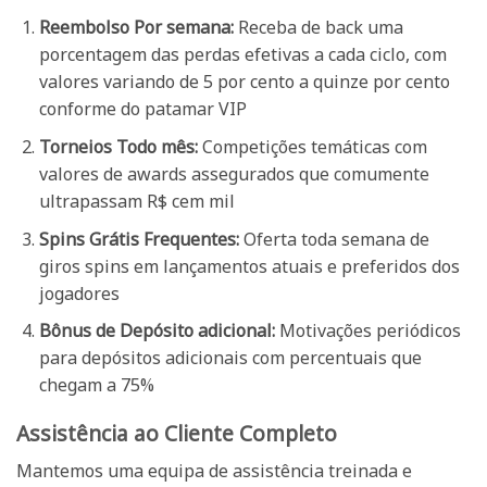
Reembolso Por semana:
Receba de back uma
porcentagem das perdas efetivas a cada ciclo, com
valores variando de 5 por cento a quinze por cento
conforme do patamar VIP
Torneios Todo mês:
Competições temáticas com
valores de awards assegurados que comumente
ultrapassam R$ cem mil
Spins Grátis Frequentes:
Oferta toda semana de
giros spins em lançamentos atuais e preferidos dos
jogadores
Bônus de Depósito adicional:
Motivações periódicos
para depósitos adicionais com percentuais que
chegam a 75%
Assistência ao Cliente Completo
Mantemos uma equipa de assistência treinada e