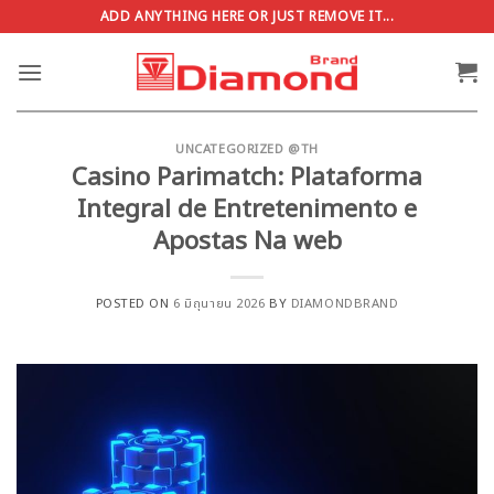
ข้าม
ADD ANYTHING HERE OR JUST REMOVE IT...
ไป
ยัง
เนื้อหา
UNCATEGORIZED @TH
Casino Parimatch: Plataforma
Integral de Entretenimento e
Apostas Na web
POSTED ON
6 มิถุนายน 2026
BY
DIAMONDBRAND