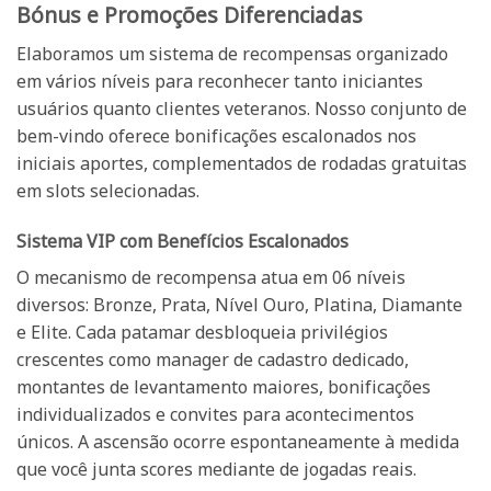
Bónus e Promoções Diferenciadas
Elaboramos um sistema de recompensas organizado
em vários níveis para reconhecer tanto iniciantes
usuários quanto clientes veteranos. Nosso conjunto de
bem-vindo oferece bonificações escalonados nos
iniciais aportes, complementados de rodadas gratuitas
em slots selecionadas.
Sistema VIP com Benefícios Escalonados
O mecanismo de recompensa atua em 06 níveis
diversos: Bronze, Prata, Nível Ouro, Platina, Diamante
e Elite. Cada patamar desbloqueia privilégios
crescentes como manager de cadastro dedicado,
montantes de levantamento maiores, bonificações
individualizados e convites para acontecimentos
únicos. A ascensão ocorre espontaneamente à medida
que você junta scores mediante de jogadas reais.