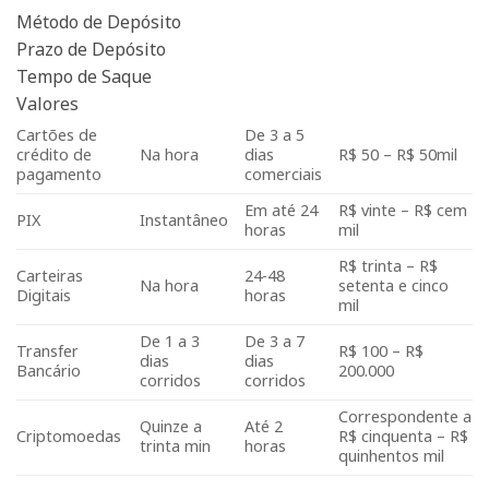
Método de Depósito
Prazo de Depósito
Tempo de Saque
Valores
Cartões de
De 3 a 5
crédito de
Na hora
dias
R$ 50 – R$ 50mil
pagamento
comerciais
Em até 24
R$ vinte – R$ cem
PIX
Instantâneo
horas
mil
R$ trinta – R$
Carteiras
24-48
Na hora
setenta e cinco
Digitais
horas
mil
De 1 a 3
De 3 a 7
Transfer
R$ 100 – R$
dias
dias
Bancário
200.000
corridos
corridos
Correspondente a
Quinze a
Até 2
Criptomoedas
R$ cinquenta – R$
trinta min
horas
quinhentos mil