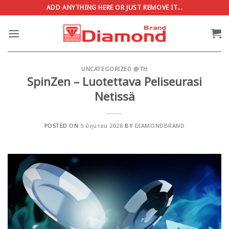
ข้าม
ADD ANYTHING HERE OR JUST REMOVE IT...
ไป
ยัง
เนื้อหา
UNCATEGORIZED @TH
SpinZen – Luotettava Peliseurasi
Netissä
POSTED ON
5 มิถุนายน 2026
BY
DIAMONDBRAND