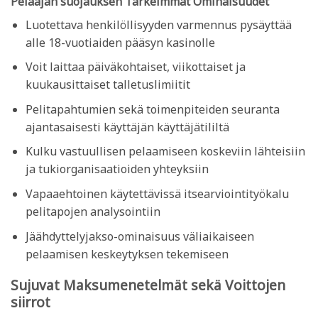
Pelaajan suojauksen Tärkeimmät Ominaisuudet
Luotettava henkilöllisyyden varmennus pysäyttää
alle 18-vuotiaiden pääsyn kasinolle
Voit laittaa päiväkohtaiset, viikottaiset ja
kuukausittaiset talletuslimiitit
Pelitapahtumien sekä toimenpiteiden seuranta
ajantasaisesti käyttäjän käyttäjätililtä
Kulku vastuullisen pelaamiseen koskeviin lähteisiin
ja tukiorganisaatioiden yhteyksiin
Vapaaehtoinen käytettävissä itsearviointityökalu
pelitapojen analysointiin
Jäähdyttelyjakso-ominaisuus väliaikaiseen
pelaamisen keskeytyksen tekemiseen
Sujuvat Maksumenetelmät sekä Voittojen
siirrot