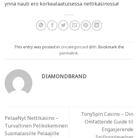
ynnä nauti ero korkealaatuisessa nettikasinossa!
This entry was posted in
Uncategorized @th
. Bookmark the
permalink
.
DIAMONDBRAND
TonySpin Casino – Din
PelaaNyt Nettikasino –
Omfattende Guide til
Turvallinen Pelikokeminen
Engasjerende
Suomalaisille Pelaajille
Spillopplevelser