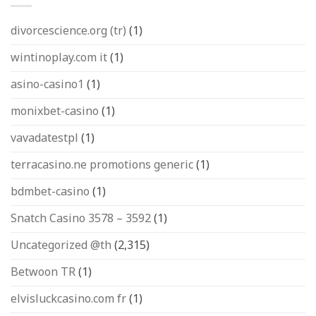
divorcescience.org (tr)
(1)
wintinoplay.com it
(1)
asino-casino1
(1)
monixbet-casino
(1)
vavadatestpl
(1)
terracasino.ne promotions generic
(1)
bdmbet-casino
(1)
Snatch Casino 3578 – 3592
(1)
Uncategorized @th
(2,315)
Betwoon TR
(1)
elvisluckcasino.com fr
(1)