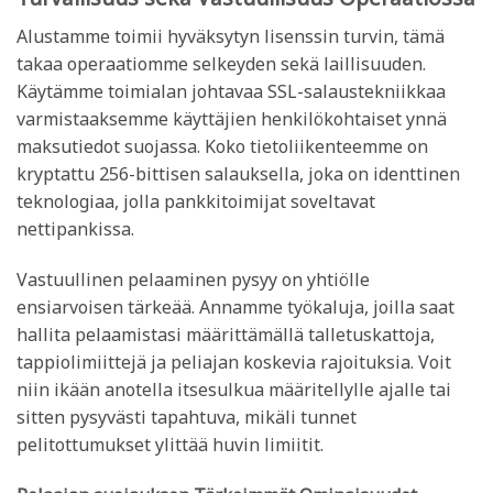
Alustamme toimii hyväksytyn lisenssin turvin, tämä
takaa operaatiomme selkeyden sekä laillisuuden.
Käytämme toimialan johtavaa SSL-salaustekniikkaa
varmistaaksemme käyttäjien henkilökohtaiset ynnä
maksutiedot suojassa. Koko tietoliikenteemme on
kryptattu 256-bittisen salauksella, joka on identtinen
teknologiaa, jolla pankkitoimijat soveltavat
nettipankissa.
Vastuullinen pelaaminen pysyy on yhtiölle
ensiarvoisen tärkeää. Annamme työkaluja, joilla saat
hallita pelaamistasi määrittämällä talletuskattoja,
tappiolimiittejä ja peliajan koskevia rajoituksia. Voit
niin ikään anotella itsesulkua määritellylle ajalle tai
sitten pysyvästi tapahtuva, mikäli tunnet
pelitottumukset ylittää huvin limiitit.