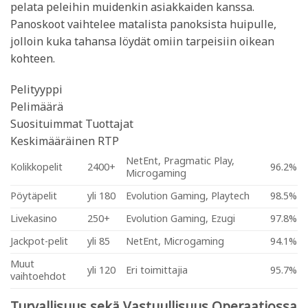
pelata peleihin muidenkin asiakkaiden kanssa.
Panoskoot vaihtelee matalista panoksista huipulle,
jolloin kuka tahansa löydät omiin tarpeisiin oikean
kohteen.
Pelityyppi
Pelimäärä
Suosituimmat Tuottajat
Keskimääräinen RTP
NetEnt, Pragmatic Play,
Kolikkopelit
2400+
96.2%
Microgaming
Pöytäpelit
yli 180
Evolution Gaming, Playtech
98.5%
Livekasino
250+
Evolution Gaming, Ezugi
97.8%
Jackpot-pelit
yli 85
NetEnt, Microgaming
94.1%
Muut
yli 120
Eri toimittajia
95.7%
vaihtoehdot
Turvallisuus sekä Vastuullisuus Operaatiossa