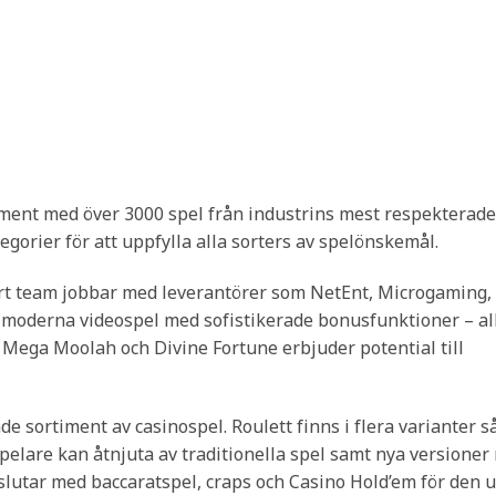
iment med över 3000 spel från industrins mest respekterade
gorier för att uppfylla alla sorters av spelönskemål.
vårt team jobbar med leverantörer som NetEnt, Microgaming,
ill moderna videospel med sofistikerade bonusfunktioner – al
m Mega Moolah och Divine Fortune erbjuder potential till
de sortiment av casinospel. Roulett finns i flera varianter 
pelare kan åtnjuta av traditionella spel samt nya versioner
vslutar med baccaratspel, craps och Casino Hold’em för den 