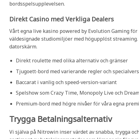
bordsspelsupplevelsen.
Direkt Casino med Verkliga Dealers
Vårt egna live kasino powered by Evolution Gaming för up
väldesignade studiomiljöer med högupplöst streaming. K
datorskärm.
Direkt roulette med olika alternativ och gränser
Tjugoett-bord med varierande regler och specialver
Baccarat i vanlig och speed-version-variant
Spelshow som Crazy Time, Monopoly Live och Dream
Premium-bord med högre nivåer för våra egna pre
Trygga Betalningsalternativ
Vi själva på Nitrowin inser värdet av snabba, trygga och