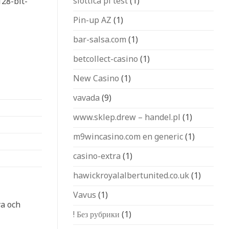
slottica pl test
(1)
28-bit-
Pin-up AZ
(1)
bar-salsa.com
(1)
betcollect-casino
(1)
New Casino
(1)
vavada
(9)
www.sklep.drew – handel.pl
(1)
m9wincasino.com en generic
(1)
casino-extra
(1)
hawickroyalalbertunited.co.uk
(1)
Vavus
(1)
ya och
! Без рубрики
(1)