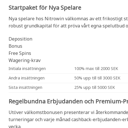
Startpaket för Nya Spelare
Nya spelare hos Nitrowin välkomnas av ett frikostigt sta
robust grundkapital för att pröva vårt egna spelutbud o
Deposition
Bonus
Free Spins
Wagering-krav
Initiala insättningen
100% max till 2000 SEK
Andra insättningen
50% upp till till 3000 SEK
Sista insättningen
25% upp till 5000 SEK
Regelbundna Erbjudanden och Premium-P
Utöver välkomstbonusen presenterar vi återkommande 
turneringar och varje månad cashback-erbjudanden-erb
vecka.