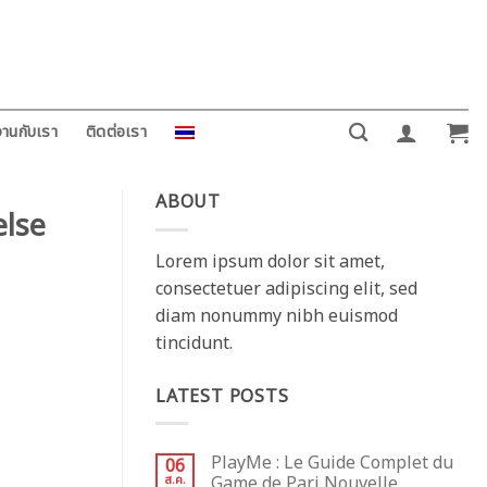
งานกับเรา
ติดต่อเรา
ABOUT
else
Lorem ipsum dolor sit amet,
consectetuer adipiscing elit, sed
diam nonummy nibh euismod
tincidunt.
LATEST POSTS
PlayMe : Le Guide Complet du
06
ส.ค.
Game de Pari Nouvelle