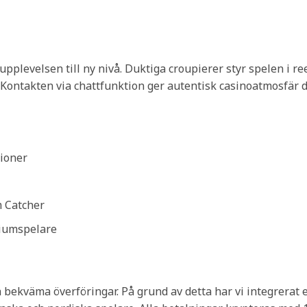
plevelsen till ny nivå. Duktiga croupierer styr spelen i reel
ontakten via chattfunktion ger autentisk casinoatmosfär di
sioner
 Catcher
miumspelare
 bekväma överföringar. På grund av detta har vi integrerat e