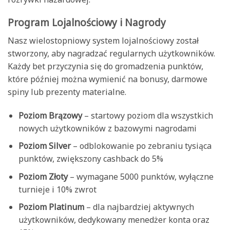
rozrywki hazardowej.
Program Lojalnościowy i Nagrody
Nasz wielostopniowy system lojalnościowy został
stworzony, aby nagradzać regularnych użytkowników.
Każdy bet przyczynia się do gromadzenia punktów,
które później można wymienić na bonusy, darmowe
spiny lub prezenty materialne.
Poziom Brązowy
– startowy poziom dla wszystkich
nowych użytkowników z bazowymi nagrodami
Poziom Silver
– odblokowanie po zebraniu tysiąca
punktów, zwiększony cashback do 5%
Poziom Złoty
– wymagane 5000 punktów, wyłączne
turnieje i 10% zwrot
Poziom Platinum
– dla najbardziej aktywnych
użytkowników, dedykowany menedżer konta oraz