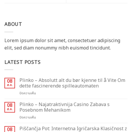
ABOUT
Lorem ipsum dolor sit amet, consectetuer adipiscing
elit, sed diam nonummy nibh euismod tincidunt.
LATEST POSTS
Plinko – Absolutt alt du bør kjenne til å Vite Om
08
ส.ค.
dette fascinerende spilleautomaten
บน
ปิดความเห็น
Plinko
–
Plinko – Najatraktivnija Casino Zabava s
08
Absolutt
ส.ค.
Posebnom Mehanikom
alt
บน
ปิดความเห็น
du
Plinko
bør
–
Piščančja Pot: Internetna Igričarska Klasičnost z
kjenne
08