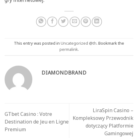
gry internetowej.
This entry was posted in
Uncategorized @th
. Bookmark the
permalink
.
DIAMONDBRAND
LiraSpin Casino –
GTbet Casino : Votre
Kompleksowy Przewodnik
Destination de Jeu en Ligne
dotyczący Platformie
Premium
Gamingowej