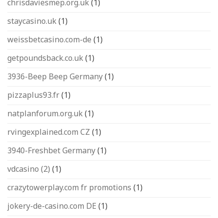
chrisdaviesmep.org.uk
(1)
staycasino.uk
(1)
weissbetcasino.com-de
(1)
getpoundsback.co.uk
(1)
3936-Beep Beep Germany
(1)
pizzaplus93.fr
(1)
natplanforum.org.uk
(1)
rvingexplained.com CZ
(1)
3940-Freshbet Germany
(1)
vdcasino (2)
(1)
crazytowerplay.com fr promotions
(1)
jokery-de-casino.com DE
(1)