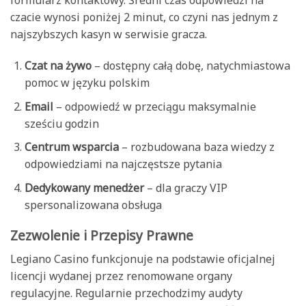
formularz kontaktowy. Średni czas odpowiedzi na
czacie wynosi poniżej 2 minut, co czyni nas jednym z
najszybszych kasyn w serwisie gracza.
Czat na żywo
– dostępny całą dobę, natychmiastowa
pomoc w języku polskim
Email
– odpowiedź w przeciągu maksymalnie
sześciu godzin
Centrum wsparcia
– rozbudowana baza wiedzy z
odpowiedziami na najczęstsze pytania
Dedykowany menedżer
– dla graczy VIP
spersonalizowana obsługa
Zezwolenie i Przepisy Prawne
Legiano Casino funkcjonuje na podstawie oficjalnej
licencji wydanej przez renomowane organy
regulacyjne. Regularnie przechodzimy audyty