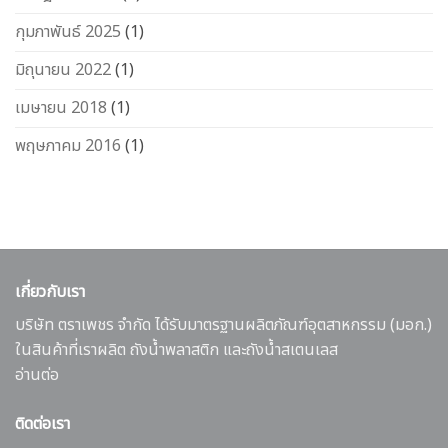
กุมภาพันธ์ 2025
(1)
มิถุนายน 2022
(1)
เมษายน 2018
(1)
พฤษภาคม 2016
(1)
เกี่ยวกับเรา
บริษัท ตราเพชร จำกัด ได้รับมาตรฐานผลิตภัณฑ์อุตสาหกรรม (มอก.)
ในสินค้าที่เราผลิต ถังน้ำพลาสติก และถังน้ำสเตนเลส
อ่านต่อ
ติดต่อเรา