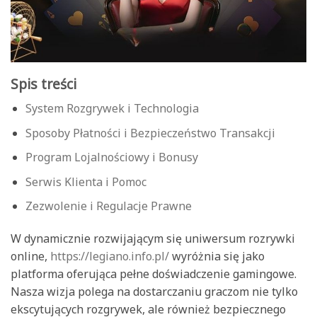
Spis treści
System Rozgrywek i Technologia
Sposoby Płatności i Bezpieczeństwo Transakcji
Program Lojalnościowy i Bonusy
Serwis Klienta i Pomoc
Zezwolenie i Regulacje Prawne
W dynamicznie rozwijającym się uniwersum rozrywki
online,
https://legiano.info.pl/
wyróżnia się jako
platforma oferująca pełne doświadczenie gamingowe.
Nasza wizja polega na dostarczaniu graczom nie tylko
ekscytujących rozgrywek, ale również bezpiecznego