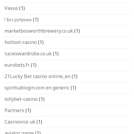
Vavus
(1)
! Без рубрики
(1)
marketbosworthbrewery.co.uk
(1)
hotloot-casino
(1)
lucieswardrobe.co.uk
(1)
eurobets.fr
(1)
21Lucky Bet casino online_en
(1)
spinhublogin.com en generic
(1)
lollybet-casino
(1)
Partners
(1)
Casinovice uk
(1)
aviator game
(1)