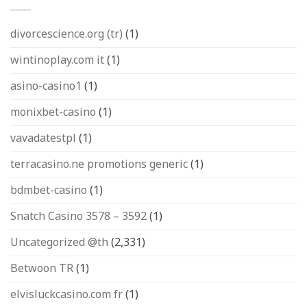
divorcescience.org (tr)
(1)
wintinoplay.com it
(1)
asino-casino1
(1)
monixbet-casino
(1)
vavadatestpl
(1)
terracasino.ne promotions generic
(1)
bdmbet-casino
(1)
Snatch Casino 3578 – 3592
(1)
Uncategorized @th
(2,331)
Betwoon TR
(1)
elvisluckcasino.com fr
(1)