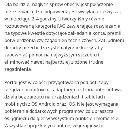
Dla bardziej nagłych spraw obecny jest połączenie
przez email, gdzie odpowiedź jest wysyłana zazwyczaj
w przeciągu 2-4 godziny. Utworzyliśmy równie
rozbudowaną kategorię FAQ zawierającą rozwiązania
na typowe kwestie dotyczące zakładania konta, premii,
potwierdzenia czy zagadnień technicznych. Zatrudnieni
doradcy przechodzą systematyczne kursy, aby
zapewniać pomoc na najwyższym szczeblu i
eliminować nawet najbardziej złożone trudne
zagadnienia.
Portal jest w całości przygotowana pod potrzeby
urządzeń mobilnych – adaptacyjna strona internetowa
działa bez zarzutu na urządzeniach i tabletach
mobilnych z OS Android oraz iOS. Nie jest wymagana
pobierania dodatkowych programów, co upraszcza
osiągnięciu do gier w wszystkim punkcie i momencie.
Wszystkie opcje kasyna online, włączając w to