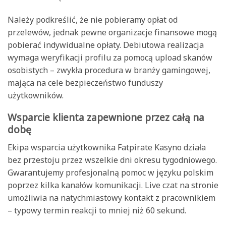
Należy podkreślić, że nie pobieramy opłat od
przelewów, jednak pewne organizacje finansowe mogą
pobierać indywidualne opłaty. Debiutowa realizacja
wymaga weryfikacji profilu za pomocą upload skanów
osobistych – zwykła procedura w branży gamingowej,
mająca na cele bezpieczeństwo funduszy
użytkowników.
Wsparcie klienta zapewnione przez całą na
dobę
Ekipa wsparcia użytkownika Fatpirate Kasyno działa
bez przestoju przez wszelkie dni okresu tygodniowego.
Gwarantujemy profesjonalną pomoc w języku polskim
poprzez kilka kanałów komunikacji. Live czat na stronie
umożliwia na natychmiastowy kontakt z pracownikiem
– typowy termin reakcji to mniej niż 60 sekund.