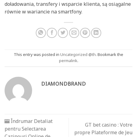
doładowania, transfery i wsparcie klienta, są osiągalne
równie w wariancie na smartfony.
This entry was posted in
Uncategorized @th
. Bookmark the
permalink
.
DIAMONDBRAND
🎰 Îndrumar Detaliat
GT bet casino : Votre
pentru Selectarea
propre Plateforme de Jeu
Cazinouri Online de