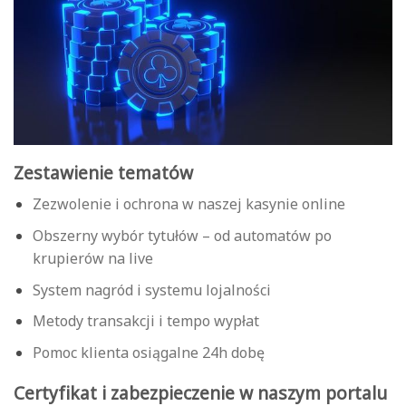
Zestawienie tematów
Zezwolenie i ochrona w naszej kasynie online
Obszerny wybór tytułów – od automatów po
krupierów na live
System nagród i systemu lojalności
Metody transakcji i tempo wypłat
Pomoc klienta osiągalne 24h dobę
Certyfikat i zabezpieczenie w naszym portalu