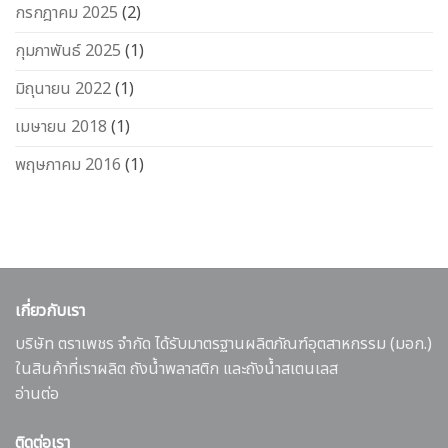
กรกฎาคม 2025
(2)
กุมภาพันธ์ 2025
(1)
มิถุนายน 2022
(1)
เมษายน 2018
(1)
พฤษภาคม 2016
(1)
เกี่ยวกับเรา
บริษัท ตราเพชร จำกัด ได้รับมาตรฐานผลิตภัณฑ์อุตสาหกรรม (มอก.)
ในสินค้าที่เราผลิต ถังน้ำพลาสติก และถังน้ำสเตนเลส
อ่านต่อ
ติดต่อเรา