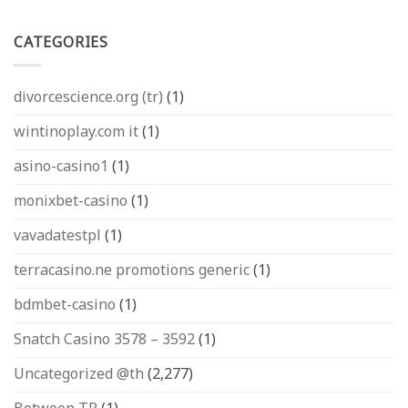
and
safe
gaming
CATEGORIES
divorcescience.org (tr)
(1)
wintinoplay.com it
(1)
asino-casino1
(1)
monixbet-casino
(1)
vavadatestpl
(1)
terracasino.ne promotions generic
(1)
bdmbet-casino
(1)
Snatch Casino 3578 – 3592
(1)
Uncategorized @th
(2,277)