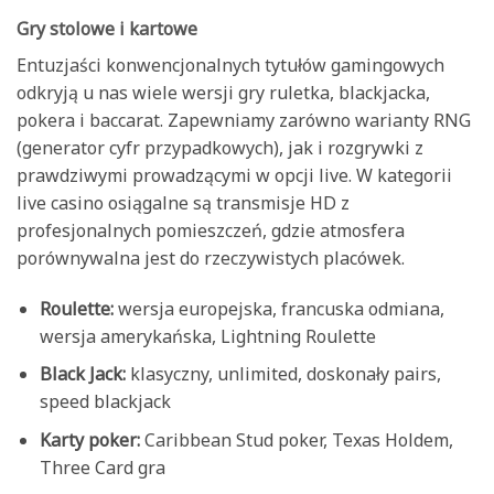
Gry stolowe i kartowe
Entuzjaści konwencjonalnych tytułów gamingowych
odkryją u nas wiele wersji gry ruletka, blackjacka,
pokera i baccarat. Zapewniamy zarówno warianty RNG
(generator cyfr przypadkowych), jak i rozgrywki z
prawdziwymi prowadzącymi w opcji live. W kategorii
live casino osiągalne są transmisje HD z
profesjonalnych pomieszczeń, gdzie atmosfera
porównywalna jest do rzeczywistych placówek.
Roulette:
wersja europejska, francuska odmiana,
wersja amerykańska, Lightning Roulette
Black Jack:
klasyczny, unlimited, doskonały pairs,
speed blackjack
Karty poker:
Caribbean Stud poker, Texas Holdem,
Three Card gra