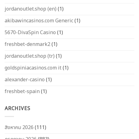
jordanoutlet.shop (en)
(1)
akibawincasinos.com Generic
(1)
5670-DivaSpin Casino
(1)
freshbet-denmark2
(1)
jordanoutlet.shop (tr)
(1)
goldspiniacasinos.com it
(1)
alexander-casino
(1)
freshbet-spain
(1)
ARCHIVES
สิงหาคม 2026
(111)