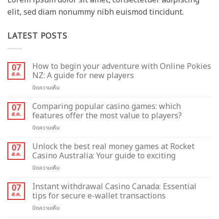
Lorem ipsum dolor sit amet, consectetuer adipiscing
elit, sed diam nonummy nibh euismod tincidunt.
LATEST POSTS
How to begin your adventure with Online Pokies
07
ส.ค.
NZ: A guide for new players
บน
ปิดความเห็น
How
to
Comparing popular casino games: which
07
begin
ส.ค.
features offer the most value to players?
your
บน
ปิดความเห็น
adventure
Comparing
with
popular
Unlock the best real money games at Rocket
Online
07
casino
Pokies
ส.ค.
Casino Australia: Your guide to exciting
games:
NZ:
บน
ปิดความเห็น
which
A
Unlock
features
guide
the
Instant withdrawal Casino Canada: Essential
offer
07
for
best
the
ส.ค.
tips for secure e-wallet transactions
new
real
most
players
บน
ปิดความเห็น
money
value
Instant
games
to