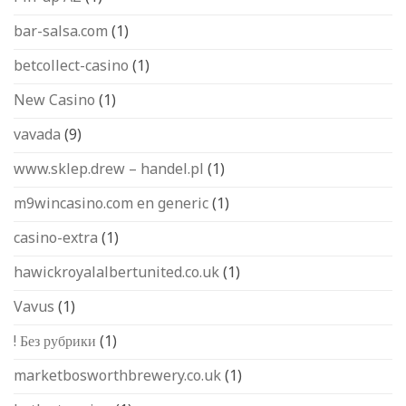
bar-salsa.com
(1)
betcollect-casino
(1)
New Casino
(1)
vavada
(9)
www.sklep.drew – handel.pl
(1)
m9wincasino.com en generic
(1)
casino-extra
(1)
hawickroyalalbertunited.co.uk
(1)
Vavus
(1)
! Без рубрики
(1)
marketbosworthbrewery.co.uk
(1)