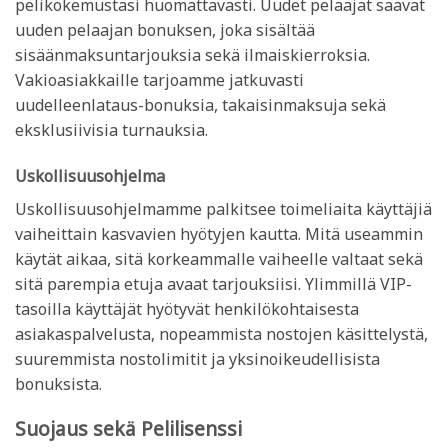
pelikokemustasi huomattavasti. Uudet pelaajat saavat
uuden pelaajan bonuksen, joka sisältää
sisäänmaksuntarjouksia sekä ilmaiskierroksia.
Vakioasiakkaille tarjoamme jatkuvasti
uudelleenlataus-bonuksia, takaisinmaksuja sekä
eksklusiivisia turnauksia.
Uskollisuusohjelma
Uskollisuusohjelmamme palkitsee toimeliaita käyttäjiä
vaiheittain kasvavien hyötyjen kautta. Mitä useammin
käytät aikaa, sitä korkeammalle vaiheelle valtaat sekä
sitä parempia etuja avaat tarjouksiisi. Ylimmillä VIP-
tasoilla käyttäjät hyötyvät henkilökohtaisesta
asiakaspalvelusta, nopeammista nostojen käsittelystä,
suuremmista nostolimitit ja yksinoikeudellisista
bonuksista.
Suojaus sekä Pelilisenssi