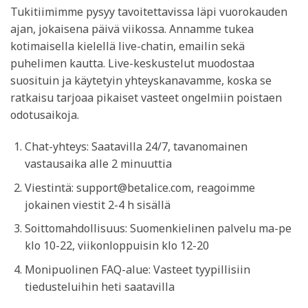
Tukitiimimme pysyy tavoitettavissa läpi vuorokauden
ajan, jokaisena päivä viikossa. Annamme tukea
kotimaisella kielellä live-chatin, emailin sekä
puhelimen kautta. Live-keskustelut muodostaa
suosituin ja käytetyin yhteyskanavamme, koska se
ratkaisu tarjoaa pikaiset vasteet ongelmiin poistaen
odotusaikoja.
Chat-yhteys: Saatavilla 24/7, tavanomainen
vastausaika alle 2 minuuttia
Viestintä: support@betalice.com, reagoimme
jokainen viestit 2-4 h sisällä
Soittomahdollisuus: Suomenkielinen palvelu ma-pe
klo 10-22, viikonloppuisin klo 12-20
Monipuolinen FAQ-alue: Vasteet tyypillisiin
tiedusteluihin heti saatavilla