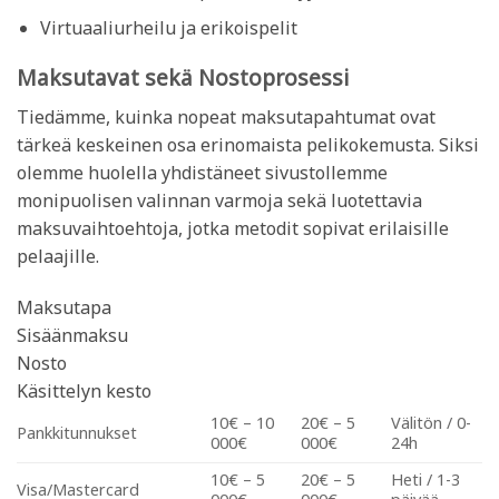
Virtuaaliurheilu ja erikoispelit
Maksutavat sekä Nostoprosessi
Tiedämme, kuinka nopeat maksutapahtumat ovat
tärkeä keskeinen osa erinomaista pelikokemusta. Siksi
olemme huolella yhdistäneet sivustollemme
monipuolisen valinnan varmoja sekä luotettavia
maksuvaihtoehtoja, jotka metodit sopivat erilaisille
pelaajille.
Maksutapa
Sisäänmaksu
Nosto
Käsittelyn kesto
10€ – 10
20€ – 5
Välitön / 0-
Pankkitunnukset
000€
000€
24h
10€ – 5
20€ – 5
Heti / 1-3
Visa/Mastercard