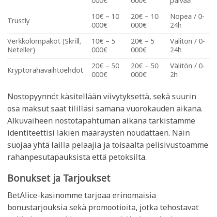
000€
000€
päivää
10€ – 10
20€ – 10
Nopea / 0-
Trustly
000€
000€
24h
Verkkolompakot (Skrill,
10€ – 5
20€ – 5
Välitön / 0-
Neteller)
000€
000€
24h
20€ – 50
20€ – 50
Välitön / 0-
Kryptorahavaihtoehdot
000€
000€
2h
Nostopyynnöt käsitellään viivytyksettä, sekä suurin
osa maksut saat tililläsi samana vuorokauden aikana.
Alkuvaiheen nostotapahtuman aikana tarkistamme
identiteettisi lakien määräysten noudattaen. Näin
suojaa yhtä lailla pelaajia ja toisaalta pelisivustoamme
rahanpesutapauksista että petoksilta.
Bonukset ja Tarjoukset
BetAlice-kasinomme tarjoaa erinomaisia
bonustarjouksia sekä promootioita, jotka tehostavat