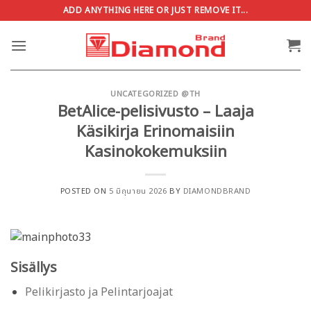
ข้าม
ADD ANYTHING HERE OR JUST REMOVE IT...
ไป
ยัง
เนื้อหา
UNCATEGORIZED @TH
BetAlice-pelisivusto – Laaja
Käsikirja Erinomaisiin
Kasinokokemuksiin
POSTED ON
5 มิถุนายน 2026
BY
DIAMONDBRAND
Sisällys
Pelikirjasto ja Pelintarjoajat