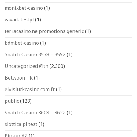
monixbet-casino
(1)
vavadatestpl
(1)
terracasino.ne promotions generic
(1)
bdmbet-casino
(1)
Snatch Casino 3578 – 3592
(1)
Uncategorized @th
(2,300)
Betwoon TR
(1)
elvisluckcasino.com fr
(1)
public
(128)
Snatch Casino 3608 – 3622
(1)
slottica pl test
(1)
Pin-up AZ
(1)