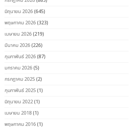
กรกฎาคม 2026
(883)
มิถุนายน 2026
(645)
พฤษภาคม 2026
(323)
เมษายน 2026
(219)
มีนาคม 2026
(226)
กุมภาพันธ์ 2026
(87)
มกราคม 2026
(5)
กรกฎาคม 2025
(2)
กุมภาพันธ์ 2025
(1)
มิถุนายน 2022
(1)
เมษายน 2018
(1)
พฤษภาคม 2016
(1)