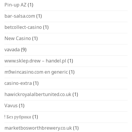
Pin-up AZ
(1)
bar-salsa.com
(1)
betcollect-casino
(1)
New Casino
(1)
vavada
(9)
www.sklep.drew – handel.pl
(1)
m9wincasino.com en generic
(1)
casino-extra
(1)
hawickroyalalbertunited.co.uk
(1)
Vavus
(1)
! Без рубрики
(1)
marketbosworthbrewery.co.uk
(1)