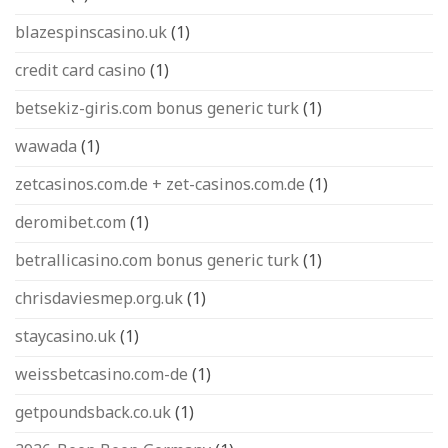
blazespinscasino.uk
(1)
credit card casino
(1)
betsekiz-giris.com bonus generic turk
(1)
wawada
(1)
zetcasinos.com.de + zet-casinos.com.de
(1)
deromibet.com
(1)
betrallicasino.com bonus generic turk
(1)
chrisdaviesmep.org.uk
(1)
staycasino.uk
(1)
weissbetcasino.com-de
(1)
getpoundsback.co.uk
(1)