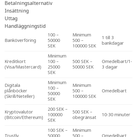
Betalningsalternativ
Insättning
Uttag
Handläggningstid
100 –
Minimum
1 till 3
Banköverföring
50000
500 –
bankdagar
SEK
100000 SEK
Minimum
Kreditkort
100 –
500 SEK –
Omedelbart/1-
(Visa/Mastercard)
25000
50000 SEK
3 dagar
SEK
Minimum
Digitala
Minimum
100 –
plånböcker
500 –
Omedelbart
50000
(Skrill/Neteller)
100000 SEK
SEK
200 SEK –
Kryptovalutor
500 SEK –
100000
10-30 minuter
(Bitcoin/Ethereum)
obegränsat
SEK
100 SEK –
Minimum
Trustly
50000
500 –
Omedelbart