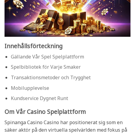
Innehållsförteckning
Gällande Vår Spel Spelplattform
Spelbibliotek för Varje Smaker
Transaktionsmetoder och Trygghet
Mobilupplevelse
Kundservice Dygnet Runt
Om Vår Casino Spelplattform
Spinanga Casino Casino har positionerat sig som en
säker aktör på den virtuella spelvärlden med fokus på