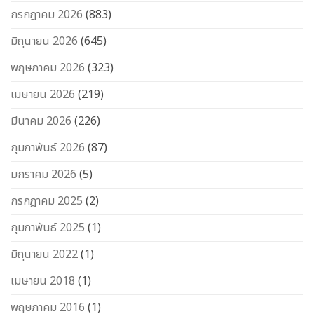
กรกฎาคม 2026
(883)
มิถุนายน 2026
(645)
พฤษภาคม 2026
(323)
เมษายน 2026
(219)
มีนาคม 2026
(226)
กุมภาพันธ์ 2026
(87)
มกราคม 2026
(5)
กรกฎาคม 2025
(2)
กุมภาพันธ์ 2025
(1)
มิถุนายน 2022
(1)
เมษายน 2018
(1)
พฤษภาคม 2016
(1)