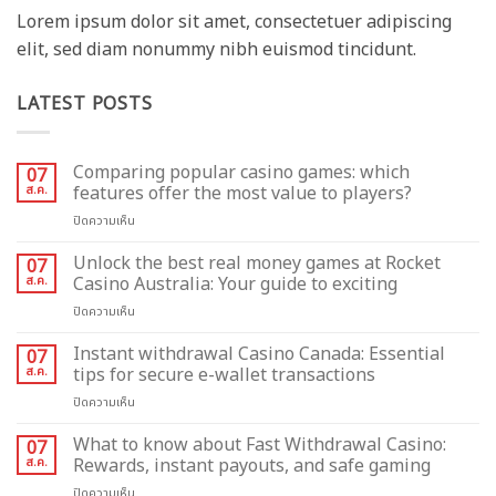
Lorem ipsum dolor sit amet, consectetuer adipiscing
elit, sed diam nonummy nibh euismod tincidunt.
LATEST POSTS
Comparing popular casino games: which
07
ส.ค.
features offer the most value to players?
บน
ปิดความเห็น
Comparing
popular
Unlock the best real money games at Rocket
07
casino
ส.ค.
Casino Australia: Your guide to exciting
games:
บน
ปิดความเห็น
which
Unlock
features
the
Instant withdrawal Casino Canada: Essential
offer
07
best
the
ส.ค.
tips for secure e-wallet transactions
real
most
บน
ปิดความเห็น
money
value
Instant
games
to
withdrawal
What to know about Fast Withdrawal Casino:
at
07
players?
Casino
Rocket
ส.ค.
Rewards, instant payouts, and safe gaming
Canada:
Casino
บน
ปิดความเห็น
Essential