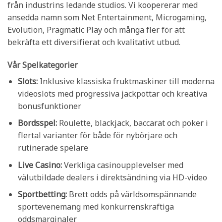
från industrins ledande studios. Vi koopererar med
ansedda namn som Net Entertainment, Microgaming,
Evolution, Pragmatic Play och många fler för att
bekräfta ett diversifierat och kvalitativt utbud.
Vår Spelkategorier
Slots:
Inklusive klassiska fruktmaskiner till moderna
videoslots med progressiva jackpottar och kreativa
bonusfunktioner
Bordsspel:
Roulette, blackjack, baccarat och poker i
flertal varianter för både för nybörjare och
rutinerade spelare
Live Casino:
Verkliga casinoupplevelser med
välutbildade dealers i direktsändning via HD-video
Sportbetting:
Brett odds på världsomspännande
sportevenemang med konkurrenskraftiga
oddsmarginaler