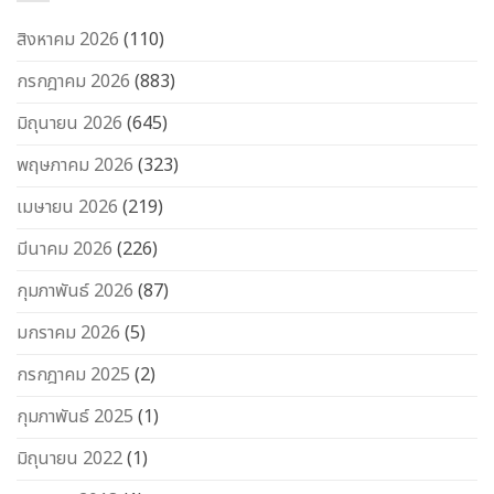
สิงหาคม 2026
(110)
กรกฎาคม 2026
(883)
มิถุนายน 2026
(645)
พฤษภาคม 2026
(323)
เมษายน 2026
(219)
มีนาคม 2026
(226)
กุมภาพันธ์ 2026
(87)
มกราคม 2026
(5)
กรกฎาคม 2025
(2)
กุมภาพันธ์ 2025
(1)
มิถุนายน 2022
(1)