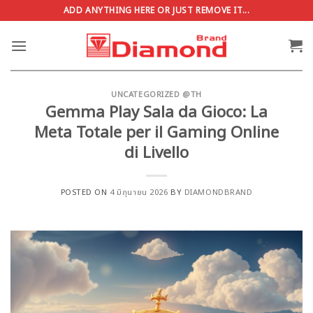
ข้าม
ADD ANYTHING HERE OR JUST REMOVE IT...
ไป
ยัง
เนื้อหา
UNCATEGORIZED @TH
Gemma Play Sala da Gioco: La
Meta Totale per il Gaming Online
di Livello
POSTED ON
4 มิถุนายน 2026
BY
DIAMONDBRAND