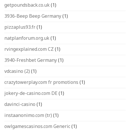
getpoundsback.co.uk
(1)
3936-Beep Beep Germany
(1)
pizzaplus93.fr
(1)
natplanforum.org.uk
(1)
rvingexplained.com CZ
(1)
3940-Freshbet Germany
(1)
vdcasino (2)
(1)
crazytowerplay.com fr promotions
(1)
jokery-de-casino.com DE
(1)
davinci-casino
(1)
instaanonimo.com (tr)
(1)
owlgamescasinos.com Generic
(1)