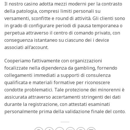
Il nostro casino adotta mezzi moderni per la contrasto
della patologia, compresi limiti personali su
versamenti, sconfitte e round di attività. Gli clienti sono
in grado di configurare periodi di pausa temporanea o
perpetua attraverso il centro di comando privato, con
conseguenza istantaneo su ciascuno dei i device
associati all’account.
Cooperiamo fattivamente con organizzazioni
focalizzate nella dipendenza da gambling, fornendo
collegamenti immediati a supporti di consulenza
qualificata e materiali formative per riconoscere
condotte problematici. Tale protezione dei minorenni è
assicurata attraverso accertamenti stringenti dei dati
durante la registrazione, con attestati esaminati
personalmente prima della validazione finale del conto.