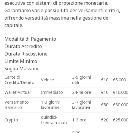
esecutiva con sistemi di protezione monetaria.
Garantiamo varie possibilità per versamenti e ritiri,
offrendo versatilità massima nella gestione del
capitale.
Modalità di Pagamento
Durata Accredito
Durata Riscossione
Limite Minimo
Soglia Massimo
Carte di
3-5 giorni
Veloce
€10
€5.000
Credito/Debito
utili
Wallet Virtuali
Immediato
24-48 ore
€10
€10.000
Versamento
1-3 giorni
3-7 giorni
€50
€50.000
Bancario
lavorativi
lavorativi
quindici-
Crypto
1-3 ore
€20
€25.000
trenta minuti
Non