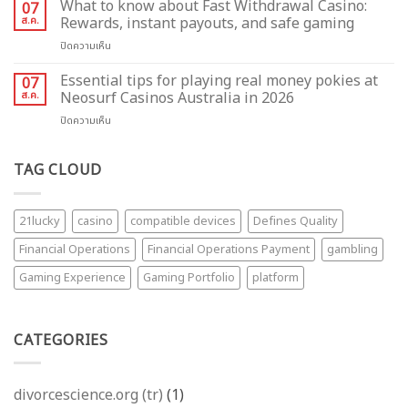
withdrawal
What to know about Fast Withdrawal Casino:
at
07
players?
Casino
Rocket
ส.ค.
Rewards, instant payouts, and safe gaming
Canada:
Casino
บน
ปิดความเห็น
Essential
Australia:
What
tips
Your
to
Essential tips for playing real money pokies at
for
07
guide
know
secure
ส.ค.
Neosurf Casinos Australia in 2026
to
about
e-
exciting
บน
ปิดความเห็น
Fast
wallet
Essential
Withdrawal
transactions
tips
Casino:
for
TAG CLOUD
Rewards,
playing
instant
real
payouts,
money
and
21lucky
casino
compatible devices
Defines Quality
pokies
safe
at
gaming
Financial Operations
Financial Operations Payment
gambling
Neosurf
Casinos
Gaming Experience
Gaming Portfolio
platform
Australia
in
2026
CATEGORIES
divorcescience.org (tr)
(1)