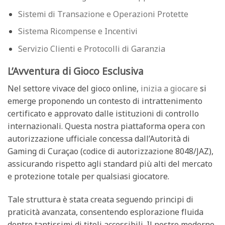
Sistemi di Transazione e Operazioni Protette
Sistema Ricompense e Incentivi
Servizio Clienti e Protocolli di Garanzia
L’Avventura di Gioco Esclusiva
Nel settore vivace del gioco online,
inizia a giocare
si
emerge proponendo un contesto di intrattenimento
certificato e approvato dalle istituzioni di controllo
internazionali. Questa nostra piattaforma opera con
autorizzazione ufficiale concessa dall’Autorità di
Gaming di Curaçao (codice di autorizzazione 8048/JAZ),
assicurando rispetto agli standard più alti del mercato
e protezione totale per qualsiasi giocatore.
Tale struttura è stata creata seguendo principi di
praticità avanzata, consentendo esplorazione fluida