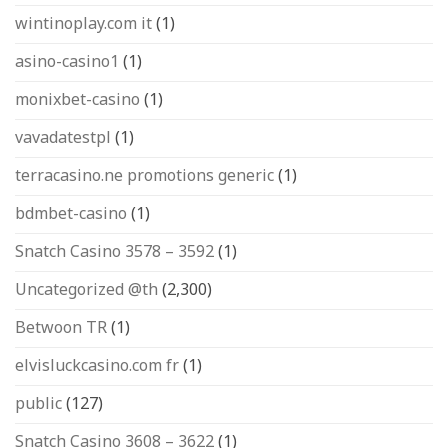
wintinoplay.com it
(1)
asino-casino1
(1)
monixbet-casino
(1)
vavadatestpl
(1)
terracasino.ne promotions generic
(1)
bdmbet-casino
(1)
Snatch Casino 3578 – 3592
(1)
Uncategorized @th
(2,300)
Betwoon TR
(1)
elvisluckcasino.com fr
(1)
public
(127)
Snatch Casino 3608 – 3622
(1)