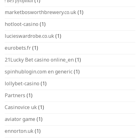
! Без рубрики
(1)
marketbosworthbrewery.co.uk
(1)
hotloot-casino
(1)
lucieswardrobe.co.uk
(1)
eurobets.fr
(1)
21Lucky Bet casino online_en
(1)
spinhublogin.com en generic
(1)
lollybet-casino
(1)
Partners
(1)
Casinovice uk
(1)
aviator game
(1)
ennorton.uk
(1)