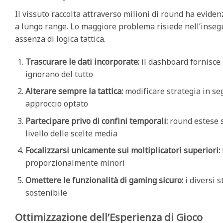
Il vissuto raccolta attraverso milioni di round ha evid
a lungo range. Lo maggiore problema risiede nell’insegui
assenza di logica tattica.
Trascurare le dati incorporate:
il dashboard fornisce 
ignorano del tutto
Alterare sempre la tattica:
modificare strategia in seg
approccio optato
Partecipare privo di confini temporali:
round estese s
livello delle scelte media
Focalizzarsi unicamente sui moltiplicatori superiori:
proporzionalmente minori
Omettere le funzionalità di gaming sicuro:
i diversi 
sostenibile
Ottimizzazione dell’Esperienza di Gioco