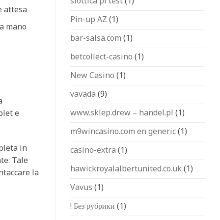
slottica pl test
(1)
e attesa
Pin-up AZ
(1)
la mano
bar-salsa.com
(1)
betcollect-casino
(1)
New Casino
(1)
vavada
(9)
a
www.sklep.drew – handel.pl
(1)
blet e
m9wincasino.com en generic
(1)
pleta in
casino-extra
(1)
te. Tale
hawickroyalalbertunited.co.uk
(1)
ntaccare la
Vavus
(1)
! Без рубрики
(1)