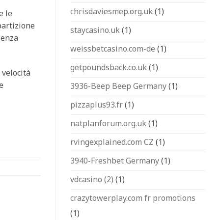
chrisdaviesmep.org.uk
(1)
e le
partizione
staycasino.uk
(1)
rienza
weissbetcasino.com-de
(1)
getpoundsback.co.uk
(1)
 velocità
e
3936-Beep Beep Germany
(1)
pizzaplus93.fr
(1)
natplanforum.org.uk
(1)
rvingexplained.com CZ
(1)
3940-Freshbet Germany
(1)
vdcasino (2)
(1)
crazytowerplay.com fr promotions
(1)