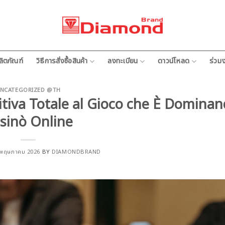
ลิตภัณฑ์
วิธีการสั่งซื้อสินค้า
ลงทะเบียน
ดาวน์โหลด
ร่วม
NCATEGORIZED @TH
tiva Totale al Gioco che È Dominan
sinò Online
 พฤษภาคม 2026
BY
DIAMONDBRAND