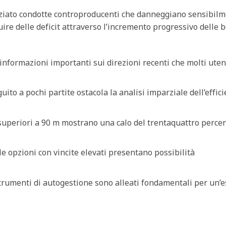
enziato condotte controproducenti che danneggiano sensibilme
re delle deficit attraverso l’incremento progressivo delle b
informazioni importanti sui direzioni recenti che molti uten
uito a pochi partite ostacola la analisi imparziale dell’effic
uperiori a 90 m mostrano una calo del trentaquattro percen
le opzioni con vincite elevati presentano possibilità
strumenti di autogestione sono alleati fondamentali per un’